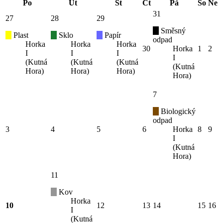
Po
Út
St
Čt
Pá
So
Ne
31
27
28
29
Směsný
Plast
Sklo
Papír
odpad
Horka
Horka
Horka
30
Horka
1
2
I
I
I
I
(Kutná
(Kutná
(Kutná
(Kutná
Hora)
Hora)
Hora)
Hora)
7
Biologický
odpad
3
4
5
6
Horka
8
9
I
(Kutná
Hora)
11
Kov
Horka
10
12
13
14
15
16
I
(Kutná