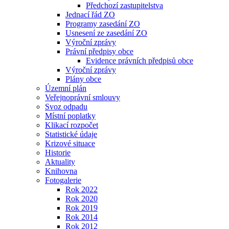
Předchozí zastupitelstva
Jednací řád ZO
Programy zasedání ZO
Usnesení ze zasedání ZO
Výroční zprávy
Právní předpisy obce
Evidence právních předpisů obce
Výroční zprávy
Plány obce
Územní plán
Veřejnoprávní smlouvy
Svoz odpadu
Místní poplatky
Klikací rozpočet
Statistické údaje
Krizové situace
Historie
Aktuality
Knihovna
Fotogalerie
Rok 2022
Rok 2020
Rok 2019
Rok 2014
Rok 2012