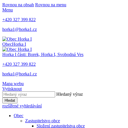
Rovnou na obsah
Rovnou na menu
Menu
+420 327 399 822
horka1@horka1.cz
Obec
Horka I
Horka I
části: Borek, Horka I, Svobodná Ves
+420 327 399 822
horka1@horka1.cz
Mapa webu
Vytisknout
Hledaný výraz
Hledat
rozšířené vyhledávání
Obec
Zastupitelstvo obce
Složení zastupitelstva obce