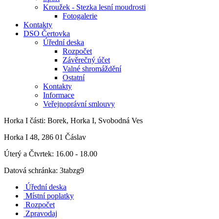
Kroužek - Stezka lesní moudrosti
Fotogalerie
Kontakty
DSO Čertovka
Úřední deska
Rozpočet
Závěrečný účet
Valné shromáždění
Ostatní
Kontakty
Informace
Veřejnoprávní smlouvy
Horka I
části: Borek, Horka I, Svobodná Ves
Horka I 48, 286 01 Čáslav
Úterý a Čtvrtek: 16.00 - 18.00
Datová schránka: 3tabzg9
Úřední deska
Místní poplatky
Rozpočet
Zpravodaj