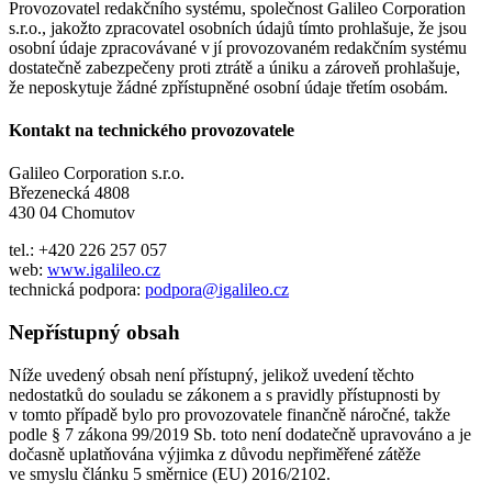
Provozovatel redakčního systému, společnost Galileo Corporation
s.r.o., jakožto zpracovatel osobních údajů tímto prohlašuje, že jsou
osobní údaje zpracovávané v jí provozovaném redakčním systému
dostatečně zabezpečeny proti ztrátě a úniku a zároveň prohlašuje,
že neposkytuje žádné zpřístupněné osobní údaje třetím osobám.
Kontakt na technického provozovatele
Galileo Corporation s.r.o.
Březenecká 4808
430 04 Chomutov
tel.: +420 226 257 057
web:
www.igalileo.cz
technická podpora:
podpora@igalileo.cz
Nepřístupný obsah
Níže uvedený obsah není přístupný, jelikož uvedení těchto
nedostatků do souladu se zákonem a s pravidly přístupnosti by
v tomto případě bylo pro provozovatele finančně náročné, takže
podle § 7 zákona 99/2019 Sb. toto není dodatečně upravováno a je
dočasně uplatňována výjimka z důvodu nepřiměřené zátěže
ve smyslu článku 5 směrnice (EU) 2016/2102.