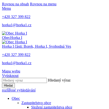
Rovnou na obsah
Rovnou na menu
Menu
+420 327 399 822
horka1@horka1.cz
Obec
Horka I
Horka I
části: Borek, Horka I, Svobodná Ves
+420 327 399 822
horka1@horka1.cz
Mapa webu
Vytisknout
Hledaný výraz
Hledat
rozšířené vyhledávání
Obec
Zastupitelstvo obce
Složení zastupitelstva obce