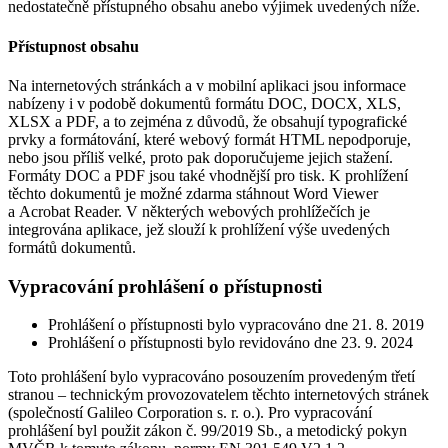
nedostatečně přístupného obsahu anebo výjimek uvedených níže.
Přístupnost obsahu
Na internetových stránkách a v mobilní aplikaci jsou informace
nabízeny i v podobě dokumentů formátu DOC, DOCX, XLS,
XLSX a PDF, a to zejména z důvodů, že obsahují typografické
prvky a formátování, které webový formát HTML nepodporuje,
nebo jsou příliš velké, proto pak doporučujeme jejich stažení.
Formáty DOC a PDF jsou také vhodnější pro tisk. K prohlížení
těchto dokumentů je možné zdarma stáhnout Word Viewer
a Acrobat Reader. V některých webových prohlížečích je
integrována aplikace, jež slouží k prohlížení výše uvedených
formátů dokumentů.
Vypracování prohlášení o přístupnosti
Prohlášení o přístupnosti bylo vypracováno dne 21. 8. 2019
Prohlášení o přístupnosti bylo revidováno dne 23. 9. 2024
Toto prohlášení bylo vypracováno posouzením provedeným třetí
stranou – technickým provozovatelem těchto internetových stránek
(společností Galileo Corporation s. r. o.). Pro vypracování
prohlášení byl použit zákon č. 99/2019 Sb., a metodický pokyn