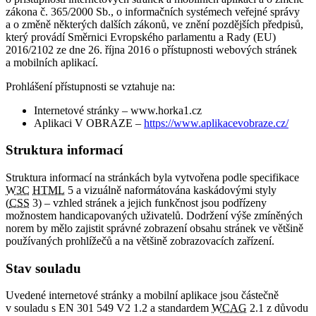
zákona č. 365/2000 Sb., o informačních systémech veřejné správy
a o změně některých dalších zákonů, ve znění pozdějších předpisů,
který provádí Směrnici Evropského parlamentu a Rady (EU)
2016/2102 ze dne 26. října 2016 o přístupnosti webových stránek
a mobilních aplikací.
Prohlášení přístupnosti se vztahuje na:
Internetové stránky – www.horka1.cz
Aplikaci V OBRAZE –
https://www.aplikacevobraze.cz/
Struktura informací
Struktura informací na stránkách byla vytvořena podle specifikace
W3C
HTML
5 a vizuálně naformátována kaskádovými styly
(
CSS
3) – vzhled stránek a jejich funkčnost jsou podřízeny
možnostem handicapovaných uživatelů. Dodržení výše zmíněných
norem by mělo zajistit správné zobrazení obsahu stránek ve většině
používaných prohlížečů a na většině zobrazovacích zařízení.
Stav souladu
Uvedené internetové stránky a mobilní aplikace jsou částečně
v souladu s EN 301 549 V2 1.2 a standardem
WCAG
2.1 z důvodu