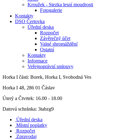
Kroužek - Stezka lesní moudrosti
Fotogalerie
Kontakty
DSO Čertovka
Úřední deska
Rozpočet
Závěrečný účet
Valné shromáždění
Ostatní
Kontakty
Informace
Veřejnoprávní smlouvy
Horka I
části: Borek, Horka I, Svobodná Ves
Horka I 48, 286 01 Čáslav
Úterý a Čtvrtek: 16.00 - 18.00
Datová schránka: 3tabzg9
Úřední deska
Místní poplatky
Rozpočet
Zpravodaj