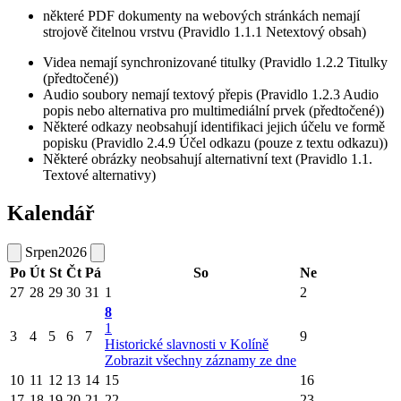
některé PDF dokumenty na webových stránkách nemají
strojově čitelnou vrstvu (Pravidlo 1.1.1 Netextový obsah)
Videa nemají synchronizované titulky (Pravidlo 1.2.2 Titulky
(předtočené))
Audio soubory nemají textový přepis (Pravidlo 1.2.3 Audio
popis nebo alternativa pro multimediální prvek (předtočené))
Některé odkazy neobsahují identifikaci jejich účelu ve formě
popisku (Pravidlo 2.4.9 Účel odkazu (pouze z textu odkazu))
Některé obrázky neobsahují alternativní text (Pravidlo 1.1.
Textové alternativy)
Kalendář
Srpen
2026
Po
Út
St
Čt
Pá
So
Ne
27
28
29
30
31
1
2
8
1
3
4
5
6
7
9
Historické slavnosti v Kolíně
Zobrazit všechny záznamy ze dne
10
11
12
13
14
15
16
17
18
19
20
21
22
23