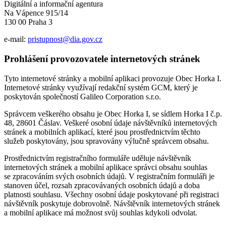
Digitální a informační agentura
Na Vápence 915/14
130 00 Praha 3
e-mail:
pristupnost@dia.gov.cz
Prohlášení provozovatele internetových stránek
Tyto internetové stránky a mobilní aplikaci provozuje Obec Horka I.
Internetové stránky využívají redakční systém GCM, který je
poskytován společností Galileo Corporation s.r.o.
Správcem veškerého obsahu je Obec Horka I, se sídlem Horka I č.p.
48, 28601 Čáslav. Veškeré osobní údaje návštěvníků internetových
stránek a mobilních aplikací, které jsou prostřednictvím těchto
služeb poskytovány, jsou spravovány výlučně správcem obsahu.
Prostřednictvím registračního formuláře uděluje návštěvník
internetových stránek a mobilní aplikace správci obsahu souhlas
se zpracováním svých osobních údajů. V registračním formuláři je
stanoven účel, rozsah zpracovávaných osobních údajů a doba
platnosti souhlasu. Všechny osobní údaje poskytované při registraci
návštěvník poskytuje dobrovolně. Návštěvník internetových stránek
a mobilní aplikace má možnost svůj souhlas kdykoli odvolat.