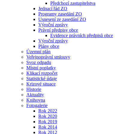
Předchozí zastupitelstva
Jednací řád ZO
Programy zasedání ZO
Usnesení ze zasedání ZO
Výroční zprávy
Právní předpisy obce
Evidence právních předpisů obce
Výroční zprávy
Plány obce
Územní plán
Veřejnoprávní smlouvy
Svoz odpadu
Místní poplatky
Klikací rozpočet
Statistické údaje
Krizové situace
Historie
Aktuality
Knihovna
Fotogalerie
Rok 2022
Rok 2020
Rok 2019
Rok 2014
Rok 2012