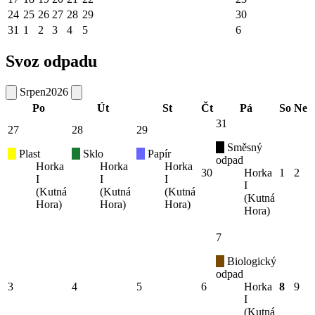
24
25
26
27
28
29
30
31
1
2
3
4
5
6
Svoz odpadu
Srpen
2026
Po
Út
St
Čt
Pá
So
Ne
31
27
28
29
Směsný
Plast
Sklo
Papír
odpad
Horka
Horka
Horka
30
Horka
1
2
I
I
I
I
(Kutná
(Kutná
(Kutná
(Kutná
Hora)
Hora)
Hora)
Hora)
7
Biologický
odpad
3
4
5
6
Horka
8
9
I
(Kutná