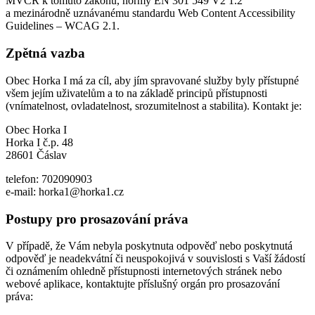
MVČR k tomuto zákonu, normy EN 301 549 V2 1.2
a mezinárodně uznávanému standardu Web Content Accessibility
Guidelines – WCAG 2.1.
Zpětná vazba
Obec Horka I má za cíl, aby jím spravované služby byly přístupné
všem jejím uživatelům a to na základě principů přístupnosti
(vnímatelnost, ovladatelnost, srozumitelnost a stabilita). Kontakt je:
Obec Horka I
Horka I č.p. 48
28601 Čáslav
telefon: 702090903
e-mail: horka1@horka1.cz
Postupy pro prosazování práva
V případě, že Vám nebyla poskytnuta odpověď nebo poskytnutá
odpověď je neadekvátní či neuspokojivá v souvislosti s Vaší žádostí
či oznámením ohledně přístupnosti internetových stránek nebo
webové aplikace, kontaktujte příslušný orgán pro prosazování
práva: