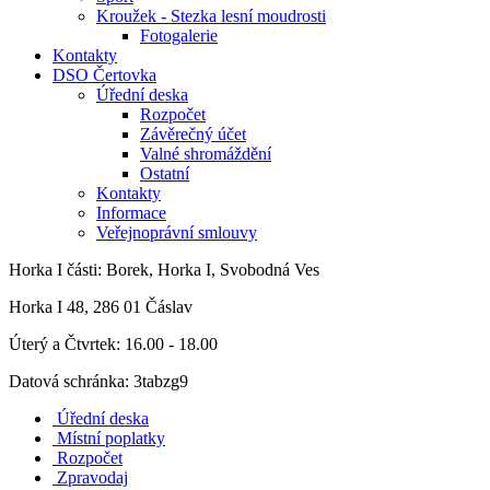
Kroužek - Stezka lesní moudrosti
Fotogalerie
Kontakty
DSO Čertovka
Úřední deska
Rozpočet
Závěrečný účet
Valné shromáždění
Ostatní
Kontakty
Informace
Veřejnoprávní smlouvy
Horka I
části: Borek, Horka I, Svobodná Ves
Horka I 48, 286 01 Čáslav
Úterý a Čtvrtek: 16.00 - 18.00
Datová schránka: 3tabzg9
Úřední deska
Místní poplatky
Rozpočet
Zpravodaj