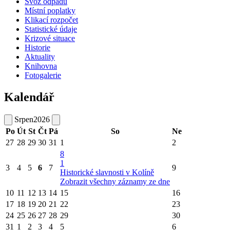
Svoz odpadu
Místní poplatky
Klikací rozpočet
Statistické údaje
Krizové situace
Historie
Aktuality
Knihovna
Fotogalerie
Kalendář
Srpen
2026
Po
Út
St
Čt
Pá
So
Ne
27
28
29
30
31
1
2
8
1
3
4
5
6
7
9
Historické slavnosti v Kolíně
Zobrazit všechny záznamy ze dne
10
11
12
13
14
15
16
17
18
19
20
21
22
23
24
25
26
27
28
29
30
31
1
2
3
4
5
6