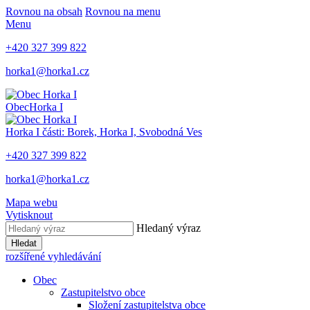
Rovnou na obsah
Rovnou na menu
Menu
+420 327 399 822
horka1@horka1.cz
Obec
Horka I
Horka I
části: Borek, Horka I, Svobodná Ves
+420 327 399 822
horka1@horka1.cz
Mapa webu
Vytisknout
Hledaný výraz
Hledat
rozšířené vyhledávání
Obec
Zastupitelstvo obce
Složení zastupitelstva obce