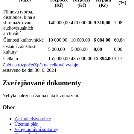
(%)
(Kč)
(Kč)
(Kč)
Filmová tvorba,
distribuce, kina a
shromažďování
140 000,00
470 000,00
9 310,00
1,98
audiovizuálních
archiválií
Činnosti knihovnické
10 000,00
10 000,00
6 084,00
60,84
Ostatní záležitosti
5 000,00
5 000,00
0,00
0,00
kultury
Celkem
155 000,00
485 000,00
15 394,00
3,17
Zpět na rozpočet
Zpět na celkové výdaje
sestaveno ke dni 30. 6. 2024
Zveřejňované dokumenty
Nebyla nalezena žádná data k zobrazení.
Obec
Zastupitelstvo obce
Územní plán
Veřejnoprávní smlouvy