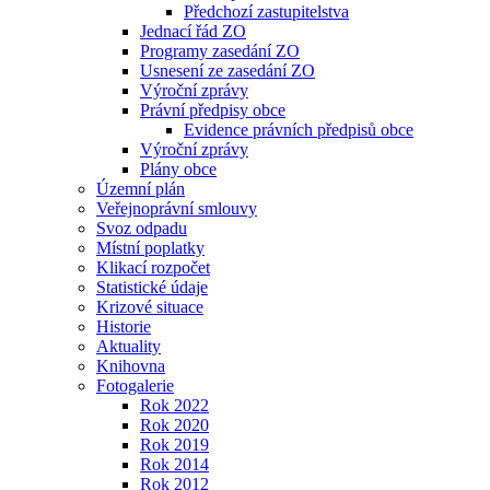
Předchozí zastupitelstva
Jednací řád ZO
Programy zasedání ZO
Usnesení ze zasedání ZO
Výroční zprávy
Právní předpisy obce
Evidence právních předpisů obce
Výroční zprávy
Plány obce
Územní plán
Veřejnoprávní smlouvy
Svoz odpadu
Místní poplatky
Klikací rozpočet
Statistické údaje
Krizové situace
Historie
Aktuality
Knihovna
Fotogalerie
Rok 2022
Rok 2020
Rok 2019
Rok 2014
Rok 2012