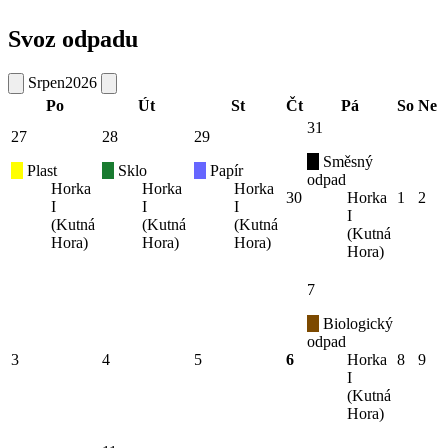
Svoz odpadu
Srpen
2026
Po
Út
St
Čt
Pá
So
Ne
31
27
28
29
Směsný
Plast
Sklo
Papír
odpad
Horka
Horka
Horka
30
Horka
1
2
I
I
I
I
(Kutná
(Kutná
(Kutná
(Kutná
Hora)
Hora)
Hora)
Hora)
7
Biologický
odpad
3
4
5
6
Horka
8
9
I
(Kutná
Hora)