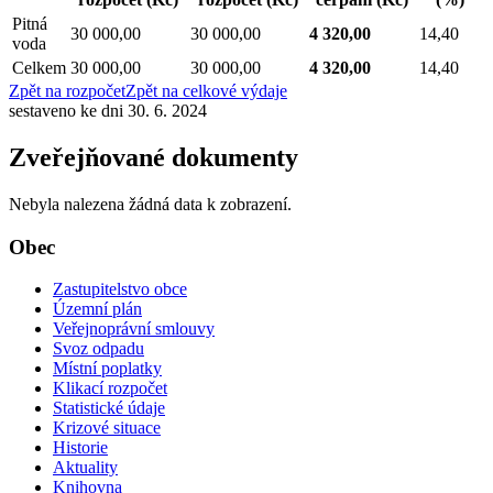
Pitná
30 000,00
30 000,00
4 320,00
14,40
voda
Celkem
30 000,00
30 000,00
4 320,00
14,40
Zpět na rozpočet
Zpět na celkové výdaje
sestaveno ke dni 30. 6. 2024
Zveřejňované dokumenty
Nebyla nalezena žádná data k zobrazení.
Obec
Zastupitelstvo obce
Územní plán
Veřejnoprávní smlouvy
Svoz odpadu
Místní poplatky
Klikací rozpočet
Statistické údaje
Krizové situace
Historie
Aktuality
Knihovna