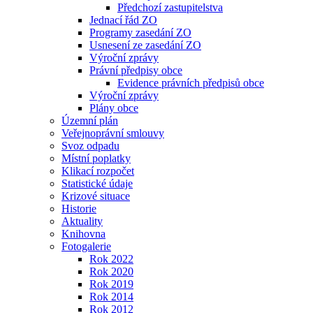
Předchozí zastupitelstva
Jednací řád ZO
Programy zasedání ZO
Usnesení ze zasedání ZO
Výroční zprávy
Právní předpisy obce
Evidence právních předpisů obce
Výroční zprávy
Plány obce
Územní plán
Veřejnoprávní smlouvy
Svoz odpadu
Místní poplatky
Klikací rozpočet
Statistické údaje
Krizové situace
Historie
Aktuality
Knihovna
Fotogalerie
Rok 2022
Rok 2020
Rok 2019
Rok 2014
Rok 2012