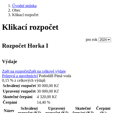
Úvodní stránka
Obec
Klikací rozpočet
Klikací rozpočet
pro rok
Rozpočet Horka I
Výdaje
Zpět na rozpočet
Zpět na celkové výdaje
Průmysl a stavebnictví
Pododdíl
Pitná voda
0,15 %
z celkových výdajů
Schválený rozpočet
30 000,00 Kč
Upravený rozpočet
30 000,00 Kč
Skutečné čerpání
4 320,00 Kč
Čerpání
14,40 %
Schválený
Upravený
Skutečné
Čerpání
Název
rozpočet
(Kč)
rozpočet
(Kč)
čerpání
(Kč)
(%)