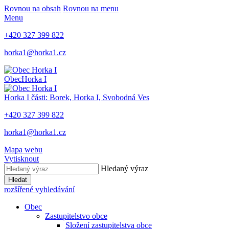
Rovnou na obsah
Rovnou na menu
Menu
+420 327 399 822
horka1@horka1.cz
Obec
Horka I
Horka I
části: Borek, Horka I, Svobodná Ves
+420 327 399 822
horka1@horka1.cz
Mapa webu
Vytisknout
Hledaný výraz
Hledat
rozšířené vyhledávání
Obec
Zastupitelstvo obce
Složení zastupitelstva obce