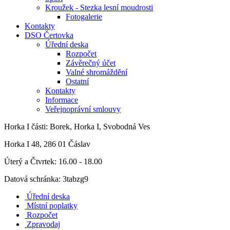
Kroužek - Stezka lesní moudrosti
Fotogalerie
Kontakty
DSO Čertovka
Úřední deska
Rozpočet
Závěrečný účet
Valné shromáždění
Ostatní
Kontakty
Informace
Veřejnoprávní smlouvy
Horka I
části: Borek, Horka I, Svobodná Ves
Horka I 48, 286 01 Čáslav
Úterý a Čtvrtek: 16.00 - 18.00
Datová schránka: 3tabzg9
Úřední deska
Místní poplatky
Rozpočet
Zpravodaj