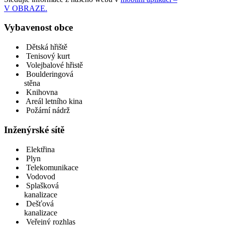
V OBRAZE.
Vybavenost obce
Dětská hřiště
Tenisový kurt
Volejbalové hřistě
Boulderingová
stěna
Knihovna
Areál letního kina
Požární nádrž
Inženýrské sítě
Elektřina
Plyn
Telekomunikace
Vodovod
Splašková
kanalizace
Dešťová
kanalizace
Veřejný rozhlas