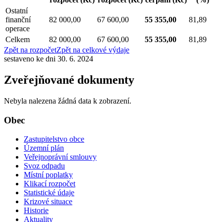
Ostatní
finanční
82 000,00
67 600,00
55 355,00
81,89
operace
Celkem
82 000,00
67 600,00
55 355,00
81,89
Zpět na rozpočet
Zpět na celkové výdaje
sestaveno ke dni 30. 6. 2024
Zveřejňované dokumenty
Nebyla nalezena žádná data k zobrazení.
Obec
Zastupitelstvo obce
Územní plán
Veřejnoprávní smlouvy
Svoz odpadu
Místní poplatky
Klikací rozpočet
Statistické údaje
Krizové situace
Historie
Aktuality