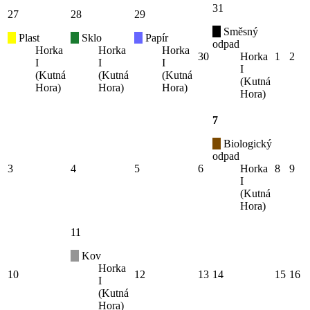
31
27
28
29
Směsný
Plast
Sklo
Papír
odpad
Horka
Horka
Horka
30
Horka
1
2
I
I
I
I
(Kutná
(Kutná
(Kutná
(Kutná
Hora)
Hora)
Hora)
Hora)
7
Biologický
odpad
3
4
5
6
Horka
8
9
I
(Kutná
Hora)
11
Kov
Horka
10
12
13
14
15
16
I
(Kutná
Hora)