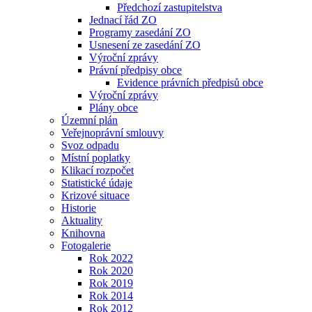
Předchozí zastupitelstva
Jednací řád ZO
Programy zasedání ZO
Usnesení ze zasedání ZO
Výroční zprávy
Právní předpisy obce
Evidence právních předpisů obce
Výroční zprávy
Plány obce
Územní plán
Veřejnoprávní smlouvy
Svoz odpadu
Místní poplatky
Klikací rozpočet
Statistické údaje
Krizové situace
Historie
Aktuality
Knihovna
Fotogalerie
Rok 2022
Rok 2020
Rok 2019
Rok 2014
Rok 2012