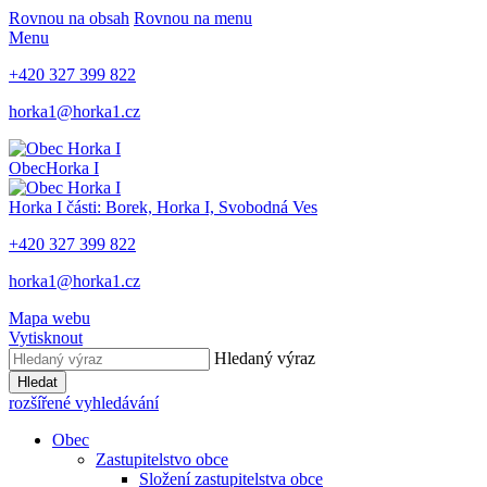
Rovnou na obsah
Rovnou na menu
Menu
+420 327 399 822
horka1@horka1.cz
Obec
Horka I
Horka I
části: Borek, Horka I, Svobodná Ves
+420 327 399 822
horka1@horka1.cz
Mapa webu
Vytisknout
Hledaný výraz
Hledat
rozšířené vyhledávání
Obec
Zastupitelstvo obce
Složení zastupitelstva obce