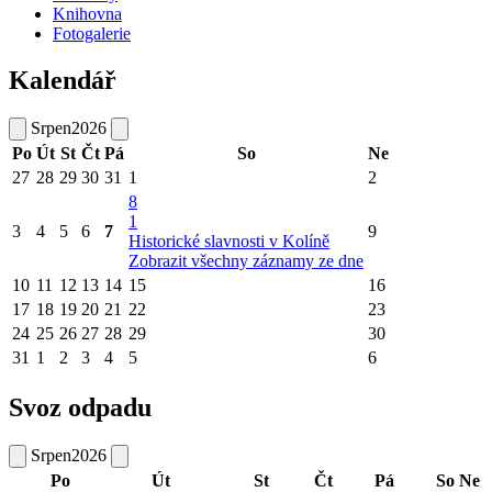
Knihovna
Fotogalerie
Kalendář
Srpen
2026
Po
Út
St
Čt
Pá
So
Ne
27
28
29
30
31
1
2
8
1
3
4
5
6
7
9
Historické slavnosti v Kolíně
Zobrazit všechny záznamy ze dne
10
11
12
13
14
15
16
17
18
19
20
21
22
23
24
25
26
27
28
29
30
31
1
2
3
4
5
6
Svoz odpadu
Srpen
2026
Po
Út
St
Čt
Pá
So
Ne