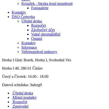
Kroužek - Stezka lesní moudrosti
Fotogalerie
Kontakty
DSO Čertovka
Úřední deska
Rozpočet
Závěrečný účet
Valné shromáždění
Ostatní
Kontakty
Informace
Veřejnoprávní smlouvy
Horka I
části: Borek, Horka I, Svobodná Ves
Horka I 48, 286 01 Čáslav
Úterý a Čtvrtek: 16.00 - 18.00
Datová schránka: 3tabzg9
Úřední deska
Místní poplatky
Rozpočet
Zpravodaj