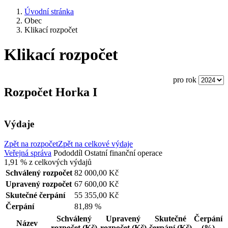
Úvodní stránka
Obec
Klikací rozpočet
Klikací rozpočet
pro rok
Rozpočet Horka I
Výdaje
Zpět na rozpočet
Zpět na celkové výdaje
Veřejná správa
Pododdíl
Ostatní finanční operace
1,91 %
z celkových výdajů
Schválený rozpočet
82 000,00 Kč
Upravený rozpočet
67 600,00 Kč
Skutečné čerpání
55 355,00 Kč
Čerpání
81,89 %
Schválený
Upravený
Skutečné
Čerpání
Název
rozpočet
(Kč)
rozpočet
(Kč)
čerpání
(Kč)
(%)