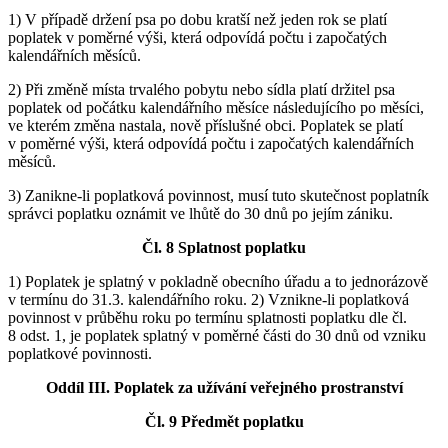
1) V případě držení psa po dobu kratší než jeden rok se platí
poplatek v poměrné výši, která odpovídá počtu i započatých
kalendářních měsíců.
2) Při změně místa trvalého pobytu nebo sídla platí držitel psa
poplatek od počátku kalendářního měsíce následujícího po měsíci,
ve kterém změna nastala, nově příslušné obci. Poplatek se platí
v poměrné výši, která odpovídá počtu i započatých kalendářních
měsíců.
3) Zanikne-li poplatková povinnost, musí tuto skutečnost poplatník
správci poplatku oznámit ve lhůtě do 30 dnů po jejím zániku.
Čl. 8 Splatnost poplatku
1) Poplatek je splatný v pokladně obecního úřadu a to jednorázově
v termínu do 31.3. kalendářního roku. 2) Vznikne-li poplatková
povinnost v průběhu roku po termínu splatnosti poplatku dle čl.
8 odst. 1, je poplatek splatný v poměrné části do 30 dnů od vzniku
poplatkové povinnosti.
Oddíl III. Poplatek za užívání veřejného prostranství
Čl. 9 Předmět poplatku