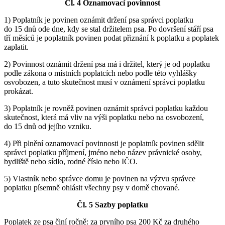
Čl. 4 Oznamovací povinnost
1) Poplatník je povinen oznámit držení psa správci poplatku
do 15 dnů ode dne, kdy se stal držitelem psa. Po dovršení stáří psa
tří měsíců je poplatník povinen podat přiznání k poplatku a poplatek
zaplatit.
2) Povinnost oznámit držení psa má i držitel, který je od poplatku
podle zákona o místních poplatcích nebo podle této vyhlášky
osvobozen, a tuto skutečnost musí v oznámení správci poplatku
prokázat.
3) Poplatník je rovněž povinen oznámit správci poplatku každou
skutečnost, která má vliv na výši poplatku nebo na osvobození,
do 15 dnů od jejího vzniku.
4) Při plnění oznamovací povinnosti je poplatník povinen sdělit
správci poplatku příjmení, jméno nebo název právnické osoby,
bydliště nebo sídlo, rodné číslo nebo IČO.
5) Vlastník nebo správce domu je povinen na výzvu správce
poplatku písemně ohlásit všechny psy v domě chované.
Čl. 5 Sazby poplatku
Poplatek ze psa činí ročně: za prvního psa 200 Kč za druhého