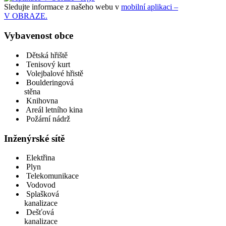
Sledujte informace z našeho webu v
mobilní aplikaci –
V OBRAZE.
Vybavenost obce
Dětská hřiště
Tenisový kurt
Volejbalové hřistě
Boulderingová
stěna
Knihovna
Areál letního kina
Požární nádrž
Inženýrské sítě
Elektřina
Plyn
Telekomunikace
Vodovod
Splašková
kanalizace
Dešťová
kanalizace