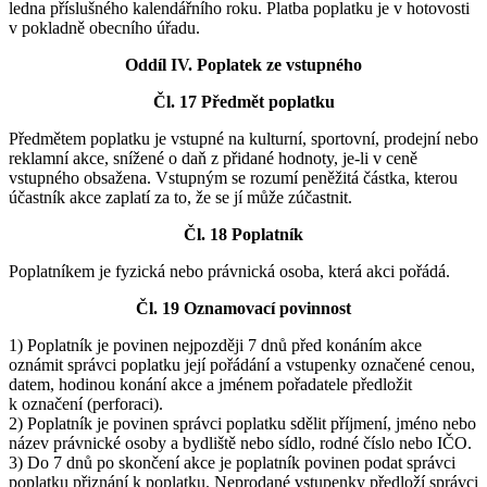
ledna příslušného kalendářního roku. Platba poplatku je v hotovosti
v pokladně obecního úřadu.
Oddíl IV. Poplatek ze vstupného
Čl. 17 Předmět poplatku
Předmětem poplatku je vstupné na kulturní, sportovní, prodejní nebo
reklamní akce, snížené o daň z přidané hodnoty, je-li v ceně
vstupného obsažena. Vstupným se rozumí peněžitá částka, kterou
účastník akce zaplatí za to, že se jí může zúčastnit.
Čl. 18 Poplatník
Poplatníkem je fyzická nebo právnická osoba, která akci pořádá.
Čl. 19 Oznamovací povinnost
1) Poplatník je povinen nejpozději 7 dnů před konáním akce
oznámit správci poplatku její pořádání a vstupenky označené cenou,
datem, hodinou konání akce a jménem pořadatele předložit
k označení (perforaci).
2) Poplatník je povinen správci poplatku sdělit příjmení, jméno nebo
název právnické osoby a bydliště nebo sídlo, rodné číslo nebo IČO.
3) Do 7 dnů po skončení akce je poplatník povinen podat správci
poplatku přiznání k poplatku. Neprodané vstupenky předloží správci