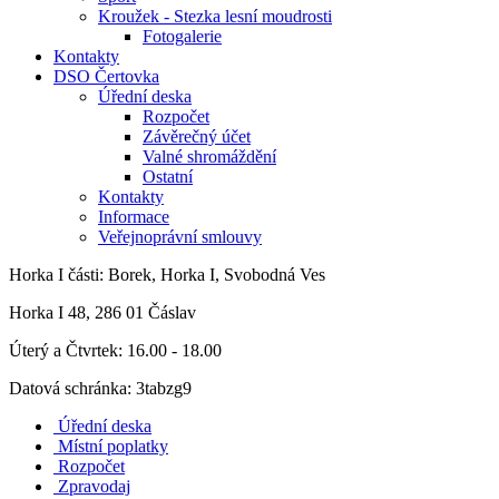
Kroužek - Stezka lesní moudrosti
Fotogalerie
Kontakty
DSO Čertovka
Úřední deska
Rozpočet
Závěrečný účet
Valné shromáždění
Ostatní
Kontakty
Informace
Veřejnoprávní smlouvy
Horka I
části: Borek, Horka I, Svobodná Ves
Horka I 48, 286 01 Čáslav
Úterý a Čtvrtek: 16.00 - 18.00
Datová schránka: 3tabzg9
Úřední deska
Místní poplatky
Rozpočet
Zpravodaj