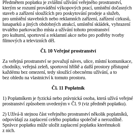
Předmětem poplatku je zvláštní užívání veřejného prostranství,
kterým se rozumí provádění výkopových prací, umístění dočasných
staveb a zařízení sloužících pro poskytování prodeje a služeb,
pro umístění stavebních nebo reklamních zařízení, zařízení cirkusů,
lunaparků a jiných obdobných atrakcí, umístění skládek, vyhrazení
trvalého parkovacího místa a užívání tohoto prostranství
pro kulturní, sportovní a reklamní akce nebo pro potřeby tvorby
filmových a televizních děl.
Čl. 10 Veřejné prostranství
Za veřejná prostranství se považují náves, ulice, místní komunikace,
chodníky, veřejná zeleň, sportovní hřiště a další prostory přístupné
každému bez omezení, tedy sloužící obecnému užívání, a to
bez ohledu na vlastnictví k tomuto prostoru.
Čl. 11 Poplatník
1) Poplatníkem je fyzická nebo právnická osoba, která užívá veřejné
prostranství způsobem uvedeným v Čl. 9 (viz předmět poplatku).
2) Užívá-li stejnou část veřejného prostranství několik poplatníků,
odpovídají za zaplacení celého poplatku společně a nerozdílně.
Správce poplatku může uložit zaplacení poplatku kterémukoli
z nich.