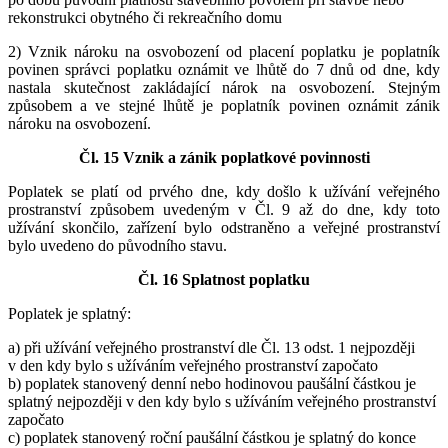
rekonstrukci obytného či rekreačního domu
2) Vznik nároku na osvobození od placení poplatku je poplatník
povinen správci poplatku oznámit ve lhůtě do 7 dnů od dne, kdy
nastala skutečnost zakládající nárok na osvobození. Stejným
způsobem a ve stejné lhůtě je poplatník povinen oznámit zánik
nároku na osvobození.
Čl. 15 Vznik a zánik poplatkové povinnosti
Poplatek se platí od prvého dne, kdy došlo k užívání veřejného
prostranství způsobem uvedeným v Čl. 9 až do dne, kdy toto
užívání skončilo, zařízení bylo odstraněno a veřejné prostranství
bylo uvedeno do původního stavu.
Čl. 16 Splatnost poplatku
Poplatek je splatný:
a) při užívání veřejného prostranství dle Čl. 13 odst. 1 nejpozději
v den kdy bylo s užíváním veřejného prostranství započato
b) poplatek stanovený denní nebo hodinovou paušální částkou je
splatný nejpozději v den kdy bylo s užíváním veřejného prostranství
započato
c) poplatek stanovený roční paušální částkou je splatný do konce