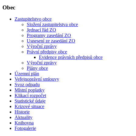
Obec
Zastupitelstvo obce
Složení zastupitelstva obce
Jednací řád ZO
Programy zasedání ZO
Usnesení ze zasedání ZO
Výroční zprávy
Právní předpisy obce
Evidence právních předpisů obce
Výroční zprávy
Plány obce
Územní plán
Veřejnoprávní smlouvy
Svoz odpadu
Místní poplatky
Klikací rozpočet
Statistické údaje
Krizové situace
Historie
Aktuality
Knihovna
Fotogalerie