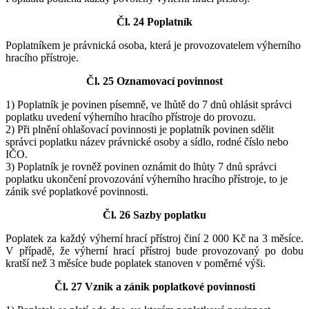
Čl. 24 Poplatník
Poplatníkem je právnická osoba, která je provozovatelem výherního
hracího přístroje.
Čl. 25 Oznamovací povinnost
1) Poplatník je povinen písemně, ve lhůtě do 7 dnů ohlásit správci
poplatku uvedení výherního hracího přístroje do provozu.
2) Při plnění ohlašovací povinnosti je poplatník povinen sdělit
správci poplatku název právnické osoby a sídlo, rodné číslo nebo
IČO.
3) Poplatník je rovněž povinen oznámit do lhůty 7 dnů správci
poplatku ukončení provozování výherního hracího přístroje, to je
zánik své poplatkové povinnosti.
Čl. 26 Sazby poplatku
Poplatek za každý výherní hrací přístroj činí 2 000 Kč na 3 měsíce.
V případě, že výherní hrací přístroj bude provozovaný po dobu
kratší než 3 měsíce bude poplatek stanoven v poměrné výši.
Čl. 27 Vznik a zánik poplatkové povinnosti