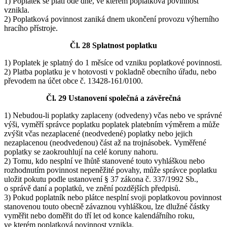
1) Poplatek se platí ode dne, ve kterém poplatková povinnost
vznikla.
2) Poplatková povinnost zaniká dnem ukončení provozu výherního
hracího přístroje.
Čl. 28 Splatnost poplatku
1) Poplatek je splatný do 1 měsíce od vzniku poplatkové povinnosti.
2) Platba poplatku je v hotovosti v pokladně obecního úřadu, nebo
převodem na účet obce č. 13428-161/0100.
Čl. 29 Ustanovení společná a závěrečná
1) Nebudou-li poplatky zaplaceny (odvedeny) včas nebo ve správné
výši, vyměří správce poplatku poplatek platebním výměrem a může
zvýšit včas nezaplacené (neodvedené) poplatky nebo jejich
nezaplacenou (neodvedenou) část až na trojnásobek. Vyměřené
poplatky se zaokrouhlují na celé koruny nahoru.
2) Tomu, kdo nesplní ve lhůtě stanovené touto vyhláškou nebo
rozhodnutím povinnost nepeněžité povahy, může správce poplatku
uložit pokutu podle ustanovení § 37 zákona č. 337/1992 Sb.,
o správě daní a poplatků, ve znění pozdějších předpisů.
3) Pokud poplatník nebo plátce nesplní svoji poplatkovou povinnost
stanovenou touto obecně závaznou vyhláškou, lze dlužné částky
vyměřit nebo doměřit do tří let od konce kalendářního roku,
ve kterém poplatková povinnost vznikla.