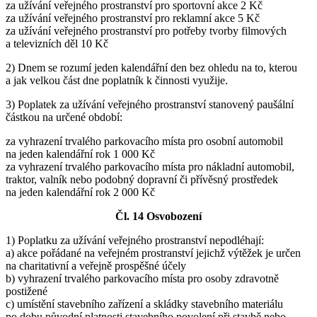
za užívání veřejného prostranství pro sportovní akce 2 Kč
za užívání veřejného prostranství pro reklamní akce 5 Kč
za užívání veřejného prostranství pro potřeby tvorby filmových
a televizních děl 10 Kč
2) Dnem se rozumí jeden kalendářní den bez ohledu na to, kterou
a jak velkou část dne poplatník k činnosti využije.
3) Poplatek za užívání veřejného prostranství stanovený paušální
částkou na určené období:
za vyhrazení trvalého parkovacího místa pro osobní automobil
na jeden kalendářní rok 1 000 Kč
za vyhrazení trvalého parkovacího místa pro nákladní automobil,
traktor, valník nebo podobný dopravní či přívěsný prostředek
na jeden kalendářní rok 2 000 Kč
Čl. 14 Osvobození
1) Poplatku za užívání veřejného prostranství nepodléhají:
a) akce pořádané na veřejném prostranství jejichž výtěžek je určen
na charitativní a veřejně prospěšné účely
b) vyhrazení trvalého parkovacího místa pro osoby zdravotně
postižené
c) umístění stavebního zařízení a skládky stavebního materiálu
po dobu původní platnosti stavebního povolení při stavbě nebo