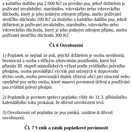
a každého dalšího psa 2 000 Kč za prvního psa, jehož držitelem je
poživatel invalidního, starobního, vdovského nebo vdoveckého
důchodu, který je jeho jediným zdrojem příjmu, anebo poživatel
sirotčího důchodu 100 Kč za druhého a každého dalšího psa, jehož
držitelem je poživatel invalidního, starobního, vdovského nebo
vdoveckého důchodu, který je jeho jediným zdrojem příjmu, anebo
poživatel sirotčího důchodu 300 Kč
Čl. 6 Osvobození
1) Poplatek se neplatí ze psů, jejichž držitelem je osoba nevidomá,
bezmocná a osoba s těžkým zdravotním postižením, které byl
přiznán III. stupeň mimořádných výhod podle zvláštního právního
předpisu, osoba provádějící výcvik psů určených k doprovodu
těchto osob, osoba provozující útulek zřízený obcí pro ztracené nebo
opuštěné psy nebo osoba, které stanoví povinnost držení a používání
psa zvláštní právní předpis.
2) Poplatník je povinen správci poplatku vždy do 31.3. příslušného
kalendářního roku prokázat, že důvod osvobození trvá.
3) Osvobození od poplatku ze psa zaniká, zanikne-li důvod
osvobození.
Čl. 7 Vznik a zánik poplatkové povinnosti