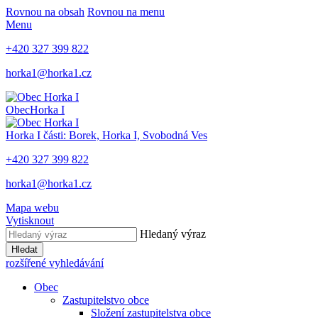
Rovnou na obsah
Rovnou na menu
Menu
+420 327 399 822
horka1@horka1.cz
Obec
Horka I
Horka I
části: Borek, Horka I, Svobodná Ves
+420 327 399 822
horka1@horka1.cz
Mapa webu
Vytisknout
Hledaný výraz
Hledat
rozšířené vyhledávání
Obec
Zastupitelstvo obce
Složení zastupitelstva obce