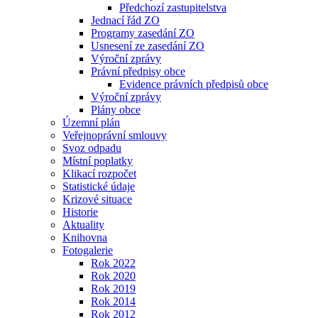
Předchozí zastupitelstva
Jednací řád ZO
Programy zasedání ZO
Usnesení ze zasedání ZO
Výroční zprávy
Právní předpisy obce
Evidence právních předpisů obce
Výroční zprávy
Plány obce
Územní plán
Veřejnoprávní smlouvy
Svoz odpadu
Místní poplatky
Klikací rozpočet
Statistické údaje
Krizové situace
Historie
Aktuality
Knihovna
Fotogalerie
Rok 2022
Rok 2020
Rok 2019
Rok 2014
Rok 2012