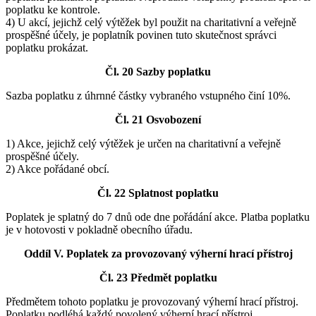
poplatku ke kontrole.
4) U akcí, jejichž celý výtěžek byl použit na charitativní a veřejně
prospěšné účely, je poplatník povinen tuto skutečnost správci
poplatku prokázat.
Čl. 20 Sazby poplatku
Sazba poplatku z úhrnné částky vybraného vstupného činí 10%.
Čl. 21 Osvobození
1) Akce, jejichž celý výtěžek je určen na charitativní a veřejně
prospěšné účely.
2) Akce pořádané obcí.
Čl. 22 Splatnost poplatku
Poplatek je splatný do 7 dnů ode dne pořádání akce. Platba poplatku
je v hotovosti v pokladně obecního úřadu.
Oddíl V. Poplatek za provozovaný výherní hrací přístroj
Čl. 23 Předmět poplatku
Předmětem tohoto poplatku je provozovaný výherní hrací přístroj.
Poplatku podléhá každý povolený výherní hrací přístroj.