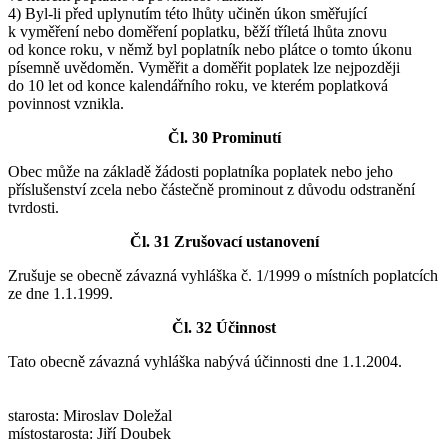
4) Byl-li před uplynutím této lhůty učiněn úkon směřující
k vyměření nebo doměření poplatku, běží tříletá lhůta znovu
od konce roku, v němž byl poplatník nebo plátce o tomto úkonu
písemně uvědoměn. Vyměřit a doměřit poplatek lze nejpozději
do 10 let od konce kalendářního roku, ve kterém poplatková
povinnost vznikla.
Čl. 30 Prominutí
Obec může na základě žádosti poplatníka poplatek nebo jeho
příslušenství zcela nebo částečně prominout z důvodu odstranění
tvrdosti.
Čl. 31 Zrušovací ustanovení
Zrušuje se obecně závazná vyhláška č. 1/1999 o místních poplatcích
ze dne 1.1.1999.
Čl. 32 Účinnost
Tato obecně závazná vyhláška nabývá účinnosti dne 1.1.2004.
starosta: Miroslav Doležal
místostarosta: Jiří Doubek