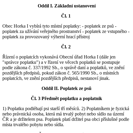
Oddíl I. Základní ustanovení
Čl. 1
Obec Horka I vybírá tyto místní poplatky: - poplatek ze psů -
poplatek za užívání veřejného prostranství - poplatek ze vstupného -
poplatek za provozovaný výherní hrací přístroj
Čl. 2
Řízení o poplatcích vykonává Obecní úřad Horka I (dále jen
"správce poplatku") a v řízení ve věcech poplatků se postupuje
podle zákona č. 337/1992 Sb., o správě daní a poplatků, ve znění
pozdějších předpisů, pokud zákon č. 565/1990 Sb., o místních
poplatcích, ve znění pozdějších předpisů, nestanoví jinak.
Oddíl II. Poplatek ze psů
Čl. 3 Předmět poplatku a poplatník
1) Poplatku podléhají psi starší tří měsíců. 2) Poplatníkem je fyzická
nebo právnická osoba, která má trvalý pobyt nebo sídlo na území
ČR a je držitelem psa. Poplatek platí držitel psa obci příslušné podle
místa trvalého pobytu nebo sídla.