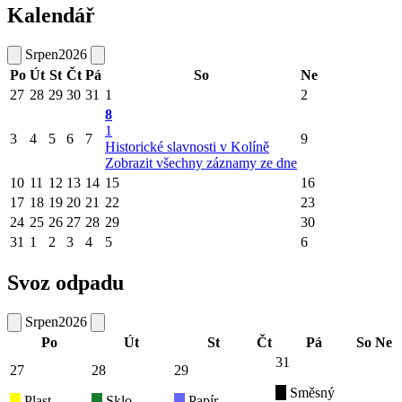
Kalendář
Srpen
2026
Po
Út
St
Čt
Pá
So
Ne
27
28
29
30
31
1
2
8
1
3
4
5
6
7
9
Historické slavnosti v Kolíně
Zobrazit všechny záznamy ze dne
10
11
12
13
14
15
16
17
18
19
20
21
22
23
24
25
26
27
28
29
30
31
1
2
3
4
5
6
Svoz odpadu
Srpen
2026
Po
Út
St
Čt
Pá
So
Ne
31
27
28
29
Směsný
Plast
Sklo
Papír