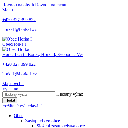
Rovnou na obsah
Rovnou na menu
Menu
+420 327 399 822
horka1@horka1.cz
Obec
Horka I
Horka I
části: Borek, Horka I, Svobodná Ves
+420 327 399 822
horka1@horka1.cz
Mapa webu
Vytisknout
Hledaný výraz
Hledat
rozšířené vyhledávání
Obec
Zastupitelstvo obce
Složení zastupitelstva obce