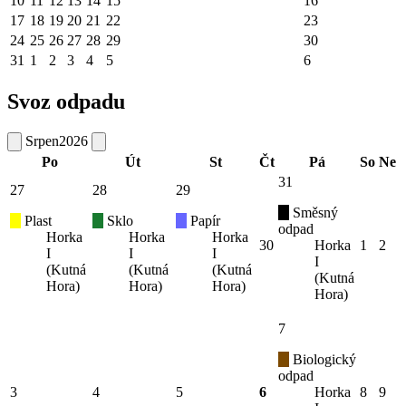
10
11
12
13
14
15
16
17
18
19
20
21
22
23
24
25
26
27
28
29
30
31
1
2
3
4
5
6
Svoz odpadu
Srpen
2026
Po
Út
St
Čt
Pá
So
Ne
31
27
28
29
Směsný
Plast
Sklo
Papír
odpad
Horka
Horka
Horka
30
Horka
1
2
I
I
I
I
(Kutná
(Kutná
(Kutná
(Kutná
Hora)
Hora)
Hora)
Hora)
7
Biologický
odpad
3
4
5
6
Horka
8
9