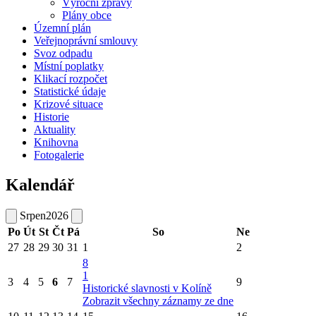
Výroční zprávy
Plány obce
Územní plán
Veřejnoprávní smlouvy
Svoz odpadu
Místní poplatky
Klikací rozpočet
Statistické údaje
Krizové situace
Historie
Aktuality
Knihovna
Fotogalerie
Kalendář
Srpen
2026
Po
Út
St
Čt
Pá
So
Ne
27
28
29
30
31
1
2
8
1
3
4
5
6
7
9
Historické slavnosti v Kolíně
Zobrazit všechny záznamy ze dne