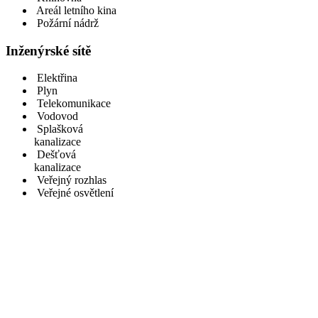
Areál letního kina
Požární nádrž
Inženýrské sítě
Elektřina
Plyn
Telekomunikace
Vodovod
Splašková
kanalizace
Dešťová
kanalizace
Veřejný rozhlas
Veřejné osvětlení