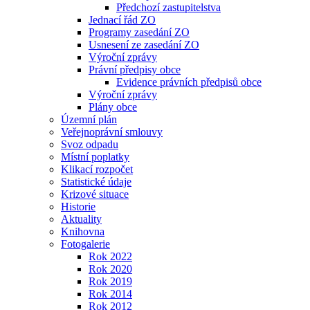
Předchozí zastupitelstva
Jednací řád ZO
Programy zasedání ZO
Usnesení ze zasedání ZO
Výroční zprávy
Právní předpisy obce
Evidence právních předpisů obce
Výroční zprávy
Plány obce
Územní plán
Veřejnoprávní smlouvy
Svoz odpadu
Místní poplatky
Klikací rozpočet
Statistické údaje
Krizové situace
Historie
Aktuality
Knihovna
Fotogalerie
Rok 2022
Rok 2020
Rok 2019
Rok 2014
Rok 2012