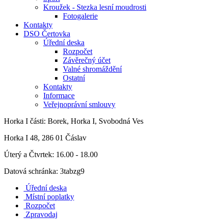
Kroužek - Stezka lesní moudrosti
Fotogalerie
Kontakty
DSO Čertovka
Úřední deska
Rozpočet
Závěrečný účet
Valné shromáždění
Ostatní
Kontakty
Informace
Veřejnoprávní smlouvy
Horka I
části: Borek, Horka I, Svobodná Ves
Horka I 48, 286 01 Čáslav
Úterý a Čtvrtek: 16.00 - 18.00
Datová schránka: 3tabzg9
Úřední deska
Místní poplatky
Rozpočet
Zpravodaj