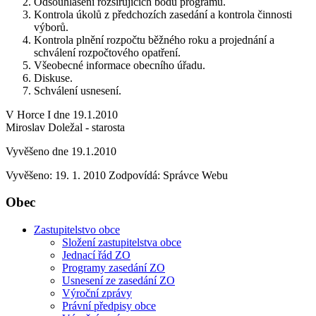
Odsouhlasení rozšiřujících bodů programu.
Kontrola úkolů z předchozích zasedání a kontrola činnosti
výborů.
Kontrola plnění rozpočtu běžného roku a projednání a
schválení rozpočtového opatření.
Všeobecné informace obecního úřadu.
Diskuse.
Schválení usnesení.
V Horce I dne 19.1.2010
Miroslav Doležal - starosta
Vyvěšeno dne 19.1.2010
Vyvěšeno: 19. 1. 2010
Zodpovídá:
Správce Webu
Obec
Zastupitelstvo obce
Složení zastupitelstva obce
Jednací řád ZO
Programy zasedání ZO
Usnesení ze zasedání ZO
Výroční zprávy
Právní předpisy obce