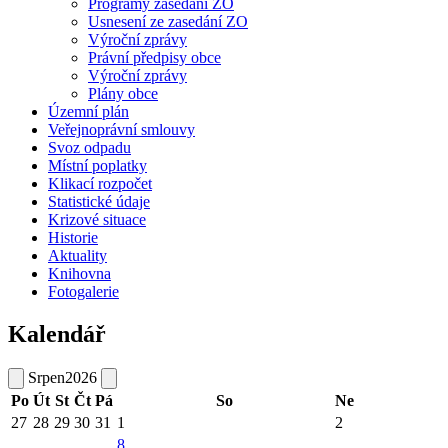
Programy zasedání ZO
Usnesení ze zasedání ZO
Výroční zprávy
Právní předpisy obce
Výroční zprávy
Plány obce
Územní plán
Veřejnoprávní smlouvy
Svoz odpadu
Místní poplatky
Klikací rozpočet
Statistické údaje
Krizové situace
Historie
Aktuality
Knihovna
Fotogalerie
Kalendář
Srpen
2026
Po
Út
St
Čt
Pá
So
Ne
27
28
29
30
31
1
2
8