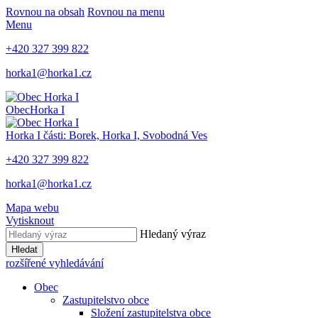
Rovnou na obsah
Rovnou na menu
Menu
+420 327 399 822
horka1@horka1.cz
Obec
Horka I
Horka I
části: Borek, Horka I, Svobodná Ves
+420 327 399 822
horka1@horka1.cz
Mapa webu
Vytisknout
Hledaný výraz
Hledat
rozšířené vyhledávání
Obec
Zastupitelstvo obce
Složení zastupitelstva obce