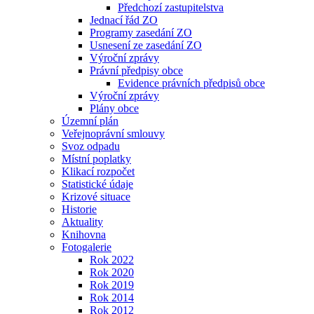
Předchozí zastupitelstva
Jednací řád ZO
Programy zasedání ZO
Usnesení ze zasedání ZO
Výroční zprávy
Právní předpisy obce
Evidence právních předpisů obce
Výroční zprávy
Plány obce
Územní plán
Veřejnoprávní smlouvy
Svoz odpadu
Místní poplatky
Klikací rozpočet
Statistické údaje
Krizové situace
Historie
Aktuality
Knihovna
Fotogalerie
Rok 2022
Rok 2020
Rok 2019
Rok 2014
Rok 2012