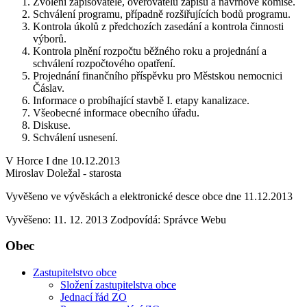
Zvolení zapisovatele, ověřovatelů zápisu a návrhové komise.
Schválení programu, případně rozšiřujících bodů programu.
Kontrola úkolů z předchozích zasedání a kontrola činnosti
výborů.
Kontrola plnění rozpočtu běžného roku a projednání a
schválení rozpočtového opatření.
Projednání finančního příspěvku pro Městskou nemocnici
Čáslav.
Informace o probíhající stavbě I. etapy kanalizace.
Všeobecné informace obecního úřadu.
Diskuse.
Schválení usnesení.
V Horce I dne 10.12.2013
Miroslav Doležal - starosta
Vyvěšeno ve vývěskách a elektronické desce obce dne 11.12.2013
Vyvěšeno: 11. 12. 2013
Zodpovídá:
Správce Webu
Obec
Zastupitelstvo obce
Složení zastupitelstva obce
Jednací řád ZO