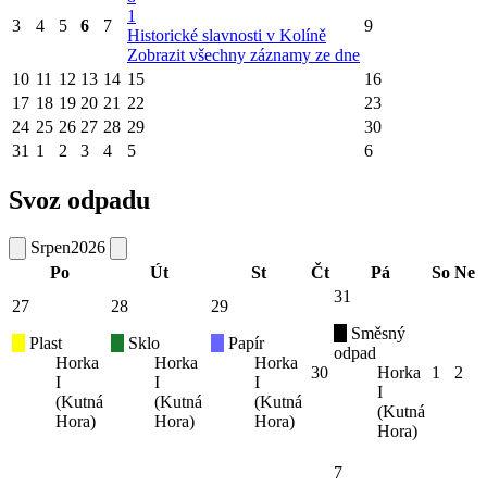
1
3
4
5
6
7
9
Historické slavnosti v Kolíně
Zobrazit všechny záznamy ze dne
10
11
12
13
14
15
16
17
18
19
20
21
22
23
24
25
26
27
28
29
30
31
1
2
3
4
5
6
Svoz odpadu
Srpen
2026
Po
Út
St
Čt
Pá
So
Ne
31
27
28
29
Směsný
Plast
Sklo
Papír
odpad
Horka
Horka
Horka
30
Horka
1
2
I
I
I
I
(Kutná
(Kutná
(Kutná
(Kutná
Hora)
Hora)
Hora)
Hora)
7