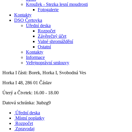
Kroužek - Stezka lesní moudrosti
Fotogalerie
Kontakty
DSO Čertovka
Úřední deska
Rozpočet
Závěrečný účet
Valné shromáždění
Ostatní
Kontakty
Informace
Veřejnoprávní smlouvy
Horka I
části: Borek, Horka I, Svobodná Ves
Horka I 48, 286 01 Čáslav
Úterý a Čtvrtek: 16.00 - 18.00
Datová schránka: 3tabzg9
Úřední deska
Místní poplatky
Rozpočet
Zpravodaj