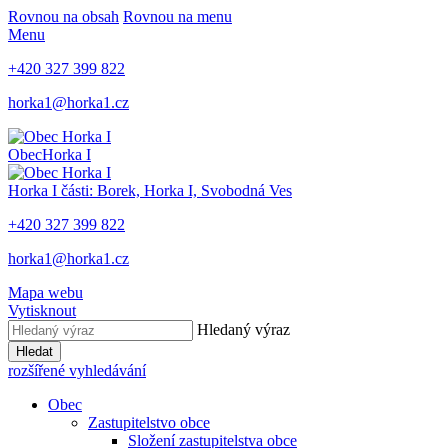
Rovnou na obsah
Rovnou na menu
Menu
+420 327 399 822
horka1@horka1.cz
Obec
Horka I
Horka I
části: Borek, Horka I, Svobodná Ves
+420 327 399 822
horka1@horka1.cz
Mapa webu
Vytisknout
Hledaný výraz
Hledat
rozšířené vyhledávání
Obec
Zastupitelstvo obce
Složení zastupitelstva obce