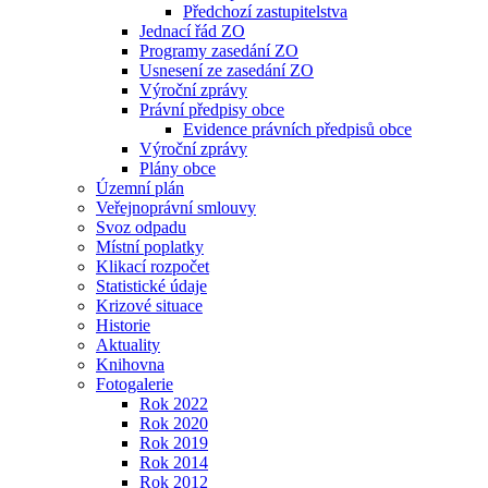
Předchozí zastupitelstva
Jednací řád ZO
Programy zasedání ZO
Usnesení ze zasedání ZO
Výroční zprávy
Právní předpisy obce
Evidence právních předpisů obce
Výroční zprávy
Plány obce
Územní plán
Veřejnoprávní smlouvy
Svoz odpadu
Místní poplatky
Klikací rozpočet
Statistické údaje
Krizové situace
Historie
Aktuality
Knihovna
Fotogalerie
Rok 2022
Rok 2020
Rok 2019
Rok 2014
Rok 2012