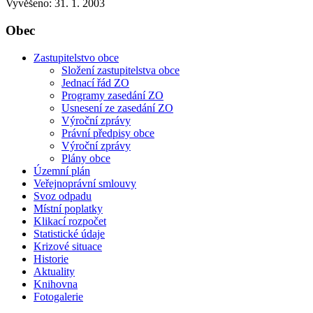
Vyvěšeno: 31. 1. 2003
Obec
Zastupitelstvo obce
Složení zastupitelstva obce
Jednací řád ZO
Programy zasedání ZO
Usnesení ze zasedání ZO
Výroční zprávy
Právní předpisy obce
Výroční zprávy
Plány obce
Územní plán
Veřejnoprávní smlouvy
Svoz odpadu
Místní poplatky
Klikací rozpočet
Statistické údaje
Krizové situace
Historie
Aktuality
Knihovna
Fotogalerie