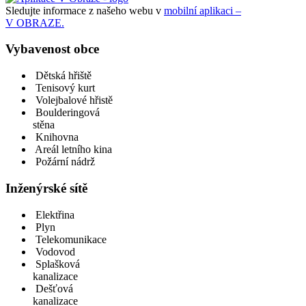
Sledujte informace z našeho webu v
mobilní aplikaci –
V OBRAZE.
Vybavenost obce
Dětská hřiště
Tenisový kurt
Volejbalové hřistě
Boulderingová
stěna
Knihovna
Areál letního kina
Požární nádrž
Inženýrské sítě
Elektřina
Plyn
Telekomunikace
Vodovod
Splašková
kanalizace
Dešťová
kanalizace