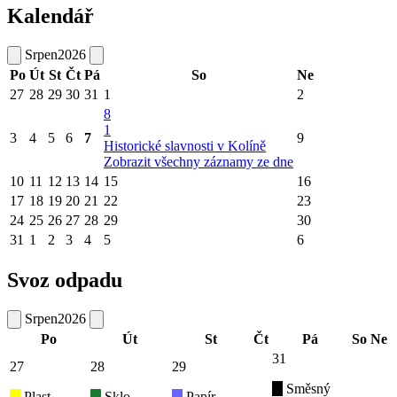
Kalendář
Srpen
2026
Po
Út
St
Čt
Pá
So
Ne
27
28
29
30
31
1
2
8
1
3
4
5
6
7
9
Historické slavnosti v Kolíně
Zobrazit všechny záznamy ze dne
10
11
12
13
14
15
16
17
18
19
20
21
22
23
24
25
26
27
28
29
30
31
1
2
3
4
5
6
Svoz odpadu
Srpen
2026
Po
Út
St
Čt
Pá
So
Ne
31
27
28
29
Směsný
Plast
Sklo
Papír