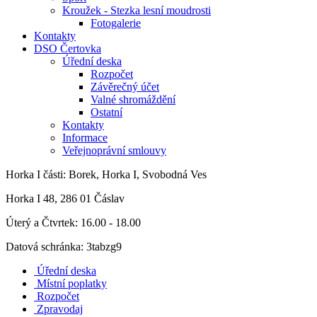
Kroužek - Stezka lesní moudrosti
Fotogalerie
Kontakty
DSO Čertovka
Úřední deska
Rozpočet
Závěrečný účet
Valné shromáždění
Ostatní
Kontakty
Informace
Veřejnoprávní smlouvy
Horka I
části: Borek, Horka I, Svobodná Ves
Horka I 48, 286 01 Čáslav
Úterý a Čtvrtek: 16.00 - 18.00
Datová schránka: 3tabzg9
Úřední deska
Místní poplatky
Rozpočet
Zpravodaj