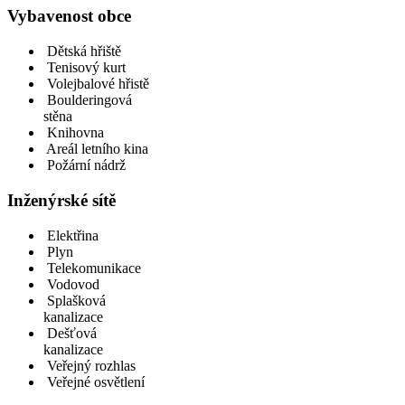
Vybavenost obce
Dětská hřiště
Tenisový kurt
Volejbalové hřistě
Boulderingová
stěna
Knihovna
Areál letního kina
Požární nádrž
Inženýrské sítě
Elektřina
Plyn
Telekomunikace
Vodovod
Splašková
kanalizace
Dešťová
kanalizace
Veřejný rozhlas
Veřejné osvětlení