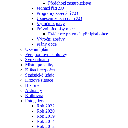
Předchozí zastupitelstva
Jednací řád ZO
Programy zasedání ZO
Usnesení ze zasedání ZO
Výroční zprávy
Právní předpisy obce
Evidence právních předpisů obce
Výroční zprávy
Plány obce
Územní plán
Veřejnoprávní smlouvy
Svoz odpadu
Místní poplatky
Klikací rozpočet
Statistické údaje
Krizové situace
Historie
Aktuality
Knihovna
Fotogalerie
Rok 2022
Rok 2020
Rok 2019
Rok 2014
Rok 2012