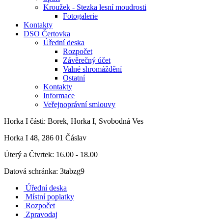
Kroužek - Stezka lesní moudrosti
Fotogalerie
Kontakty
DSO Čertovka
Úřední deska
Rozpočet
Závěrečný účet
Valné shromáždění
Ostatní
Kontakty
Informace
Veřejnoprávní smlouvy
Horka I
části: Borek, Horka I, Svobodná Ves
Horka I 48, 286 01 Čáslav
Úterý a Čtvrtek: 16.00 - 18.00
Datová schránka: 3tabzg9
Úřední deska
Místní poplatky
Rozpočet
Zpravodaj