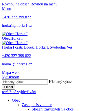
Rovnou na obsah
Rovnou na menu
Menu
+420 327 399 822
horka1@horka1.cz
Obec
Horka I
Horka I
části: Borek, Horka I, Svobodná Ves
+420 327 399 822
horka1@horka1.cz
Mapa webu
Vytisknout
Hledaný výraz
Hledat
rozšířené vyhledávání
Obec
Zastupitelstvo obce
Složení zastupitelstva obce