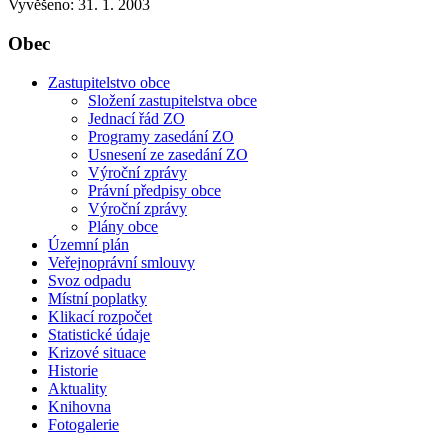
Vyvěšeno: 31. 1. 2003
Obec
Zastupitelstvo obce
Složení zastupitelstva obce
Jednací řád ZO
Programy zasedání ZO
Usnesení ze zasedání ZO
Výroční zprávy
Právní předpisy obce
Výroční zprávy
Plány obce
Územní plán
Veřejnoprávní smlouvy
Svoz odpadu
Místní poplatky
Klikací rozpočet
Statistické údaje
Krizové situace
Historie
Aktuality
Knihovna
Fotogalerie