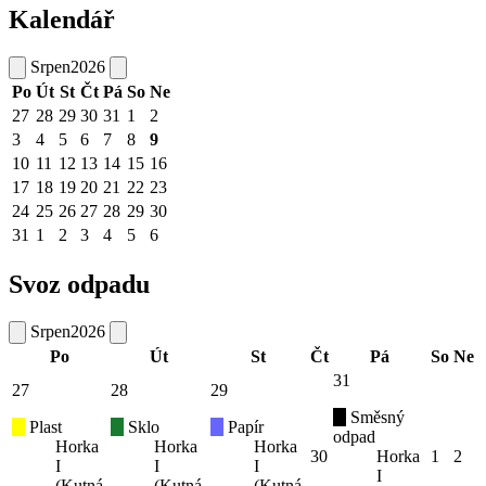
Kalendář
Srpen
2026
Po
Út
St
Čt
Pá
So
Ne
27
28
29
30
31
1
2
3
4
5
6
7
8
9
10
11
12
13
14
15
16
17
18
19
20
21
22
23
24
25
26
27
28
29
30
31
1
2
3
4
5
6
Svoz odpadu
Srpen
2026
Po
Út
St
Čt
Pá
So
Ne
31
27
28
29
Směsný
Plast
Sklo
Papír
odpad
Horka
Horka
Horka
30
Horka
1
2
I
I
I
I
(Kutná
(Kutná
(Kutná