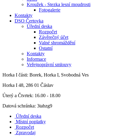
Kroužek - Stezka lesní moudrosti
Fotogalerie
Kontakty
DSO Čertovka
Úřední deska
Rozpočet
Závěrečný účet
Valné shromáždění
Ostatní
Kontakty
Informace
Veřejnoprávní smlouvy
Horka I
části: Borek, Horka I, Svobodná Ves
Horka I 48, 286 01 Čáslav
Úterý a Čtvrtek: 16.00 - 18.00
Datová schránka: 3tabzg9
Úřední deska
Místní poplatky
Rozpočet
Zpravodaj