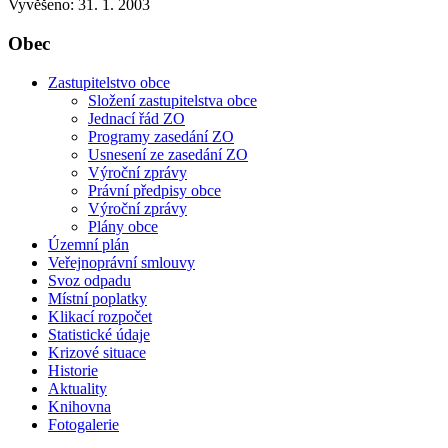
Vyvěšeno: 31. 1. 2003
Obec
Zastupitelstvo obce
Složení zastupitelstva obce
Jednací řád ZO
Programy zasedání ZO
Usnesení ze zasedání ZO
Výroční zprávy
Právní předpisy obce
Výroční zprávy
Plány obce
Územní plán
Veřejnoprávní smlouvy
Svoz odpadu
Místní poplatky
Klikací rozpočet
Statistické údaje
Krizové situace
Historie
Aktuality
Knihovna
Fotogalerie