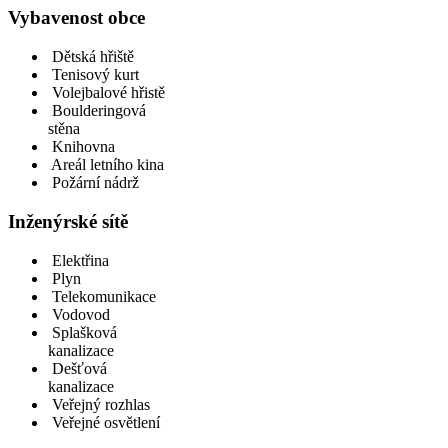
Vybavenost obce
Dětská hřiště
Tenisový kurt
Volejbalové hřistě
Boulderingová
stěna
Knihovna
Areál letního kina
Požární nádrž
Inženýrské sítě
Elektřina
Plyn
Telekomunikace
Vodovod
Splašková
kanalizace
Dešťová
kanalizace
Veřejný rozhlas
Veřejné osvětlení