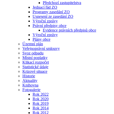
Předchozí zastupitelstva
Jednací řád ZO
Programy zasedání ZO
Usnesení ze zasedání ZO
Výroční zprávy
Právní předpisy obce
Evidence právních předpisů obce
Výroční zprávy
Plány obce
Územní plán
Veřejnoprávní smlouvy
Svoz odpadu
Místní poplatky
Klikací rozpočet
Statistické údaje
Krizové situace
Historie
Aktuality
Knihovna
Fotogalerie
Rok 2022
Rok 2020
Rok 2019
Rok 2014
Rok 2012