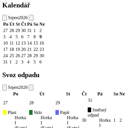
Kalendář
Srpen
2026
Po
Út
St
Čt
Pá
So
Ne
27
28
29
30
31
1
2
3
4
5
6
7
8
9
10
11
12
13
14
15
16
17
18
19
20
21
22
23
24
25
26
27
28
29
30
31
1
2
3
4
5
6
Svoz odpadu
Srpen
2026
Po
Út
St
Čt
Pá
So
Ne
31
27
28
29
Směsný
Plast
Sklo
Papír
odpad
Horka
Horka
Horka
30
Horka
1
2
I
I
I
I
(Kutná
(Kutná
(Kutná