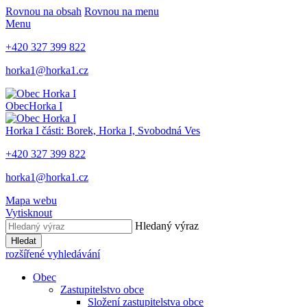
Rovnou na obsah
Rovnou na menu
Menu
+420 327 399 822
horka1@horka1.cz
Obec
Horka I
Horka I
části: Borek, Horka I, Svobodná Ves
+420 327 399 822
horka1@horka1.cz
Mapa webu
Vytisknout
Hledaný výraz
Hledat
rozšířené vyhledávání
Obec
Zastupitelstvo obce
Složení zastupitelstva obce