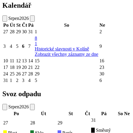
Kalendář
Srpen
2026
Po
Út
St
Čt
Pá
So
Ne
27
28
29
30
31
1
2
8
1
3
4
5
6
7
9
Historické slavnosti v Kolíně
Zobrazit všechny záznamy ze dne
10
11
12
13
14
15
16
17
18
19
20
21
22
23
24
25
26
27
28
29
30
31
1
2
3
4
5
6
Svoz odpadu
Srpen
2026
Po
Út
St
Čt
Pá
So
Ne
31
27
28
29
Směsný
Plast
Sklo
Papír