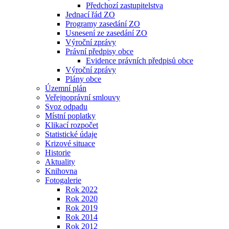
Předchozí zastupitelstva
Jednací řád ZO
Programy zasedání ZO
Usnesení ze zasedání ZO
Výroční zprávy
Právní předpisy obce
Evidence právních předpisů obce
Výroční zprávy
Plány obce
Územní plán
Veřejnoprávní smlouvy
Svoz odpadu
Místní poplatky
Klikací rozpočet
Statistické údaje
Krizové situace
Historie
Aktuality
Knihovna
Fotogalerie
Rok 2022
Rok 2020
Rok 2019
Rok 2014
Rok 2012