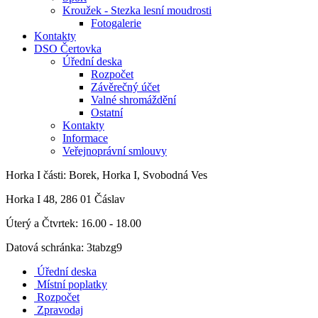
Kroužek - Stezka lesní moudrosti
Fotogalerie
Kontakty
DSO Čertovka
Úřední deska
Rozpočet
Závěrečný účet
Valné shromáždění
Ostatní
Kontakty
Informace
Veřejnoprávní smlouvy
Horka I
části: Borek, Horka I, Svobodná Ves
Horka I 48, 286 01 Čáslav
Úterý a Čtvrtek: 16.00 - 18.00
Datová schránka: 3tabzg9
Úřední deska
Místní poplatky
Rozpočet
Zpravodaj