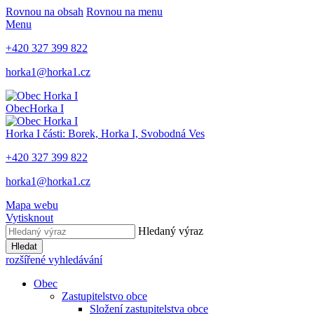
Rovnou na obsah
Rovnou na menu
Menu
+420 327 399 822
horka1@horka1.cz
Obec
Horka I
Horka I
části: Borek, Horka I, Svobodná Ves
+420 327 399 822
horka1@horka1.cz
Mapa webu
Vytisknout
Hledaný výraz
Hledat
rozšířené vyhledávání
Obec
Zastupitelstvo obce
Složení zastupitelstva obce