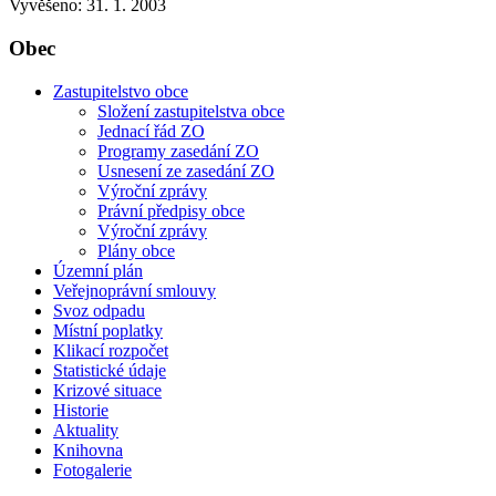
Vyvěšeno: 31. 1. 2003
Obec
Zastupitelstvo obce
Složení zastupitelstva obce
Jednací řád ZO
Programy zasedání ZO
Usnesení ze zasedání ZO
Výroční zprávy
Právní předpisy obce
Výroční zprávy
Plány obce
Územní plán
Veřejnoprávní smlouvy
Svoz odpadu
Místní poplatky
Klikací rozpočet
Statistické údaje
Krizové situace
Historie
Aktuality
Knihovna
Fotogalerie