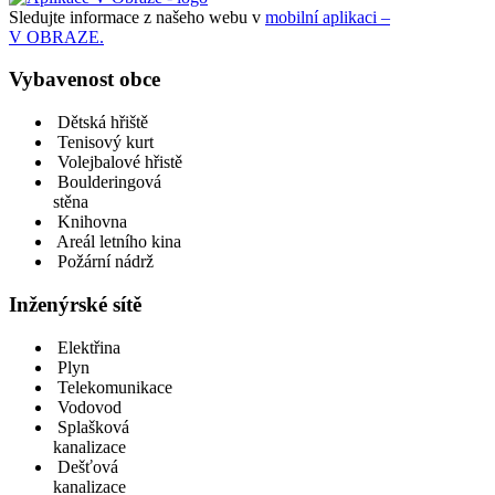
Sledujte informace z našeho webu v
mobilní aplikaci –
V OBRAZE.
Vybavenost obce
Dětská hřiště
Tenisový kurt
Volejbalové hřistě
Boulderingová
stěna
Knihovna
Areál letního kina
Požární nádrž
Inženýrské sítě
Elektřina
Plyn
Telekomunikace
Vodovod
Splašková
kanalizace
Dešťová
kanalizace