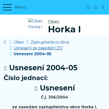
Rovnou na obsah
Rovnou na menu
Menu
+420 327 
horka1
Obec
Horka I
Úvodní stránka
Obec
Zastupitelstvo obce
Usnesení ze zasedání ZO
Usnesení 2004-05
Usnesení 2004-05
Číslo jednací:
Usnesení
Č.j. 306/2004
ze zasedání zastupitelstva obce Horka I,