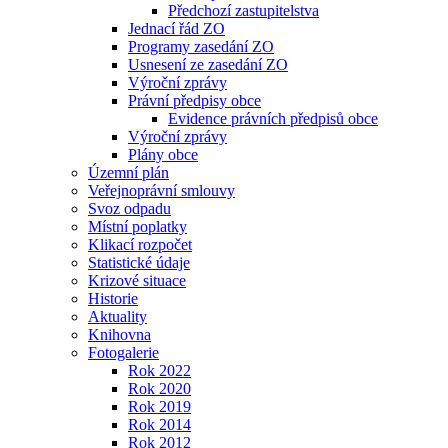
Předchozí zastupitelstva
Jednací řád ZO
Programy zasedání ZO
Usnesení ze zasedání ZO
Výroční zprávy
Právní předpisy obce
Evidence právních předpisů obce
Výroční zprávy
Plány obce
Územní plán
Veřejnoprávní smlouvy
Svoz odpadu
Místní poplatky
Klikací rozpočet
Statistické údaje
Krizové situace
Historie
Aktuality
Knihovna
Fotogalerie
Rok 2022
Rok 2020
Rok 2019
Rok 2014
Rok 2012