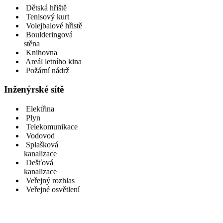
Dětská hřiště
Tenisový kurt
Volejbalové hřistě
Boulderingová
stěna
Knihovna
Areál letního kina
Požární nádrž
Inženýrské sítě
Elektřina
Plyn
Telekomunikace
Vodovod
Splašková
kanalizace
Dešťová
kanalizace
Veřejný rozhlas
Veřejné osvětlení