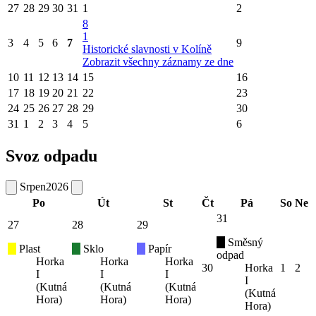
27
28
29
30
31
1
2
8
1
3
4
5
6
7
9
Historické slavnosti v Kolíně
Zobrazit všechny záznamy ze dne
10
11
12
13
14
15
16
17
18
19
20
21
22
23
24
25
26
27
28
29
30
31
1
2
3
4
5
6
Svoz odpadu
Srpen
2026
Po
Út
St
Čt
Pá
So
Ne
31
27
28
29
Směsný
Plast
Sklo
Papír
odpad
Horka
Horka
Horka
30
Horka
1
2
I
I
I
I
(Kutná
(Kutná
(Kutná
(Kutná
Hora)
Hora)
Hora)
Hora)