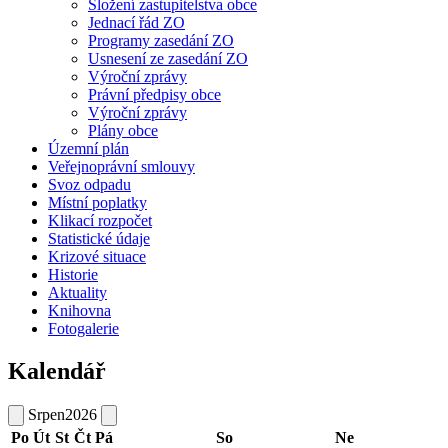
Složení zastupitelstva obce
Jednací řád ZO
Programy zasedání ZO
Usnesení ze zasedání ZO
Výroční zprávy
Právní předpisy obce
Výroční zprávy
Plány obce
Územní plán
Veřejnoprávní smlouvy
Svoz odpadu
Místní poplatky
Klikací rozpočet
Statistické údaje
Krizové situace
Historie
Aktuality
Knihovna
Fotogalerie
Kalendář
Srpen
2026
Po
Út
St
Čt
Pá
So
Ne