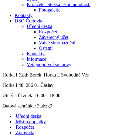
Kroužek - Stezka lesní moudrosti
Fotogalerie
Kontakty
DSO Čertovka
Úřední deska
Rozpočet
Závěrečný účet
Valné shromáždění
Ostatní
Kontakty
Informace
Veřejnoprávní smlouvy
Horka I
části: Borek, Horka I, Svobodná Ves
Horka I 48, 286 01 Čáslav
Úterý a Čtvrtek: 16.00 - 18.00
Datová schránka: 3tabzg9
Úřední deska
Místní poplatky
Rozpočet
Zpravodaj