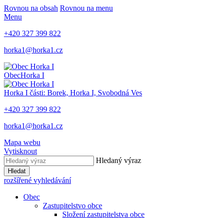
Rovnou na obsah
Rovnou na menu
Menu
+420 327 399 822
horka1@horka1.cz
Obec
Horka I
Horka I
části: Borek, Horka I, Svobodná Ves
+420 327 399 822
horka1@horka1.cz
Mapa webu
Vytisknout
Hledaný výraz
Hledat
rozšířené vyhledávání
Obec
Zastupitelstvo obce
Složení zastupitelstva obce