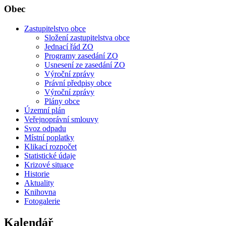
Obec
Zastupitelstvo obce
Složení zastupitelstva obce
Jednací řád ZO
Programy zasedání ZO
Usnesení ze zasedání ZO
Výroční zprávy
Právní předpisy obce
Výroční zprávy
Plány obce
Územní plán
Veřejnoprávní smlouvy
Svoz odpadu
Místní poplatky
Klikací rozpočet
Statistické údaje
Krizové situace
Historie
Aktuality
Knihovna
Fotogalerie
Kalendář