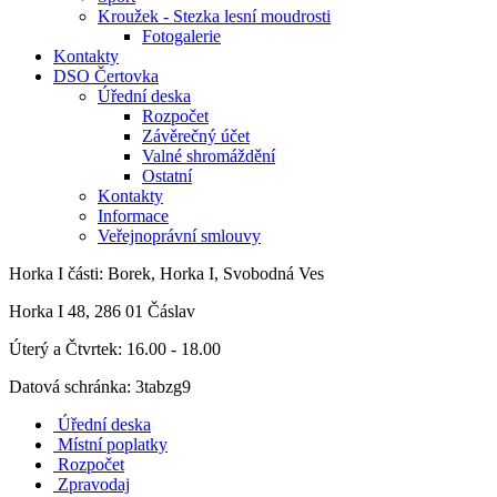
Kroužek - Stezka lesní moudrosti
Fotogalerie
Kontakty
DSO Čertovka
Úřední deska
Rozpočet
Závěrečný účet
Valné shromáždění
Ostatní
Kontakty
Informace
Veřejnoprávní smlouvy
Horka I
části: Borek, Horka I, Svobodná Ves
Horka I 48, 286 01 Čáslav
Úterý a Čtvrtek: 16.00 - 18.00
Datová schránka: 3tabzg9
Úřední deska
Místní poplatky
Rozpočet
Zpravodaj