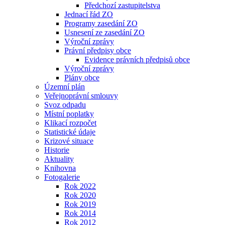
Předchozí zastupitelstva
Jednací řád ZO
Programy zasedání ZO
Usnesení ze zasedání ZO
Výroční zprávy
Právní předpisy obce
Evidence právních předpisů obce
Výroční zprávy
Plány obce
Územní plán
Veřejnoprávní smlouvy
Svoz odpadu
Místní poplatky
Klikací rozpočet
Statistické údaje
Krizové situace
Historie
Aktuality
Knihovna
Fotogalerie
Rok 2022
Rok 2020
Rok 2019
Rok 2014
Rok 2012