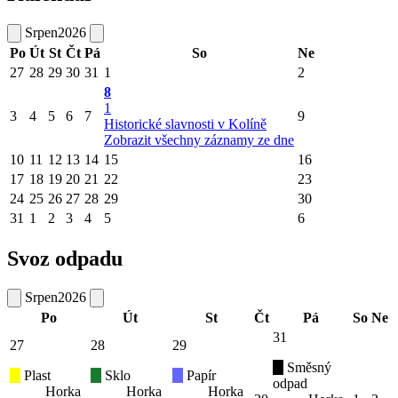
Srpen
2026
Po
Út
St
Čt
Pá
So
Ne
27
28
29
30
31
1
2
8
1
3
4
5
6
7
9
Historické slavnosti v Kolíně
Zobrazit všechny záznamy ze dne
10
11
12
13
14
15
16
17
18
19
20
21
22
23
24
25
26
27
28
29
30
31
1
2
3
4
5
6
Svoz odpadu
Srpen
2026
Po
Út
St
Čt
Pá
So
Ne
31
27
28
29
Směsný
Plast
Sklo
Papír
odpad
Horka
Horka
Horka