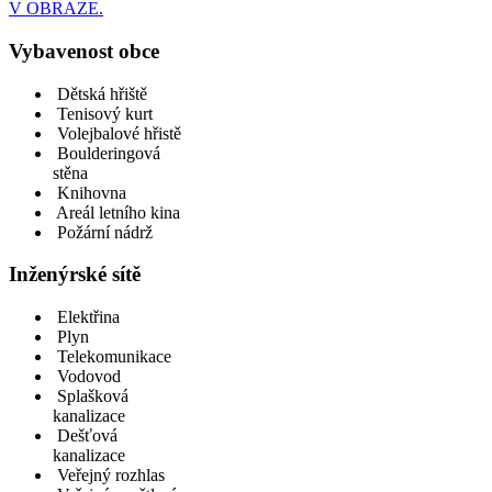
V OBRAZE.
Vybavenost obce
Dětská hřiště
Tenisový kurt
Volejbalové hřistě
Boulderingová
stěna
Knihovna
Areál letního kina
Požární nádrž
Inženýrské sítě
Elektřina
Plyn
Telekomunikace
Vodovod
Splašková
kanalizace
Dešťová
kanalizace
Veřejný rozhlas