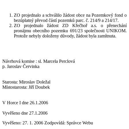
ZO projednalo a schválilo žádost obce na Pozemkový fond o
bezúplatný převod částí pozemků parc. č. 214/9 a 214/17.
ZO projednalo žádost ZD Křečhoř a.s. o přenechání
pronájmu obecního pozemku 691/23 společnosti UNIKOM.
Protože nebyly doloženy důvody, žádost byla zamítnuta.
Návrhová komise : sl. Marcela Perclová
p. Jaroslav Červinka
Starosta: Miroslav Doležal
Místostarosta: Jiří Doubek
V Horce I dne 26.1.2006
Vyvěšeno dne 27.1.2006
Vyvěšeno: 27. 1. 2006
Zodpovídá:
Správce Webu