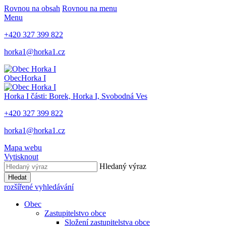
Rovnou na obsah
Rovnou na menu
Menu
+420 327 399 822
horka1@horka1.cz
Obec
Horka I
Horka I
části: Borek, Horka I, Svobodná Ves
+420 327 399 822
horka1@horka1.cz
Mapa webu
Vytisknout
Hledaný výraz
Hledat
rozšířené vyhledávání
Obec
Zastupitelstvo obce
Složení zastupitelstva obce