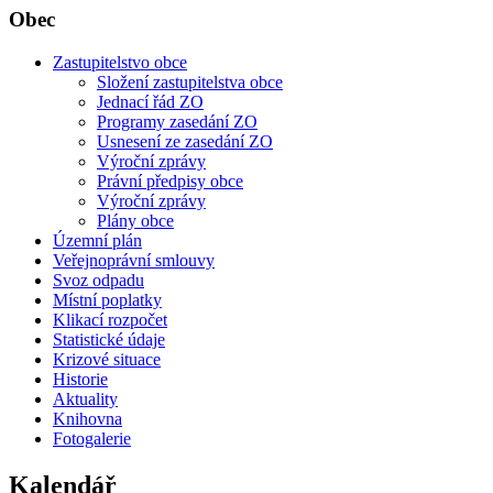
Obec
Zastupitelstvo obce
Složení zastupitelstva obce
Jednací řád ZO
Programy zasedání ZO
Usnesení ze zasedání ZO
Výroční zprávy
Právní předpisy obce
Výroční zprávy
Plány obce
Územní plán
Veřejnoprávní smlouvy
Svoz odpadu
Místní poplatky
Klikací rozpočet
Statistické údaje
Krizové situace
Historie
Aktuality
Knihovna
Fotogalerie
Kalendář