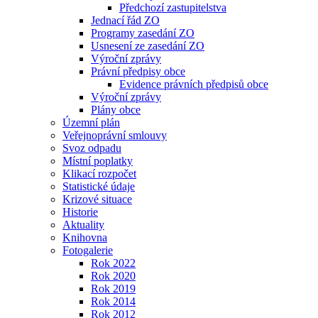
Předchozí zastupitelstva
Jednací řád ZO
Programy zasedání ZO
Usnesení ze zasedání ZO
Výroční zprávy
Právní předpisy obce
Evidence právních předpisů obce
Výroční zprávy
Plány obce
Územní plán
Veřejnoprávní smlouvy
Svoz odpadu
Místní poplatky
Klikací rozpočet
Statistické údaje
Krizové situace
Historie
Aktuality
Knihovna
Fotogalerie
Rok 2022
Rok 2020
Rok 2019
Rok 2014
Rok 2012