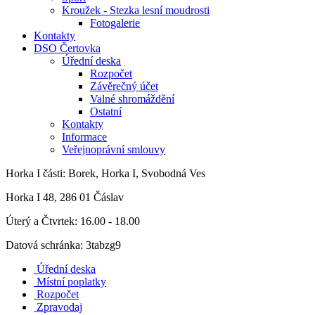
Kroužek - Stezka lesní moudrosti
Fotogalerie
Kontakty
DSO Čertovka
Úřední deska
Rozpočet
Závěrečný účet
Valné shromáždění
Ostatní
Kontakty
Informace
Veřejnoprávní smlouvy
Horka I
části: Borek, Horka I, Svobodná Ves
Horka I 48, 286 01 Čáslav
Úterý a Čtvrtek: 16.00 - 18.00
Datová schránka: 3tabzg9
Úřední deska
Místní poplatky
Rozpočet
Zpravodaj