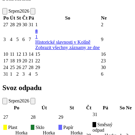
Srpen
2026
Po
Út
St
Čt
Pá
So
Ne
27
28
29
30
31
1
2
8
1
3
4
5
6
7
9
Historické slavnosti v Kolíně
Zobrazit všechny záznamy ze dne
10
11
12
13
14
15
16
17
18
19
20
21
22
23
24
25
26
27
28
29
30
31
1
2
3
4
5
6
Svoz odpadu
Srpen
2026
Po
Út
St
Čt
Pá
So
Ne
31
27
28
29
Směsný
Plast
Sklo
Papír
odpad
Horka
Horka
Horka