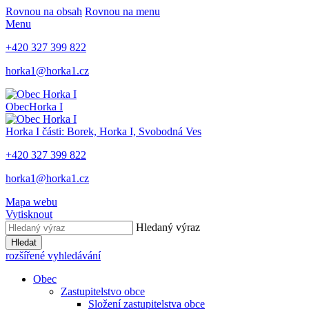
Rovnou na obsah
Rovnou na menu
Menu
+420 327 399 822
horka1@horka1.cz
Obec
Horka I
Horka I
části: Borek, Horka I, Svobodná Ves
+420 327 399 822
horka1@horka1.cz
Mapa webu
Vytisknout
Hledaný výraz
Hledat
rozšířené vyhledávání
Obec
Zastupitelstvo obce
Složení zastupitelstva obce