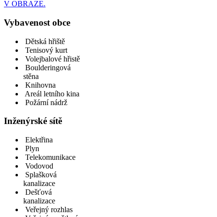
V OBRAZE.
Vybavenost obce
Dětská hřiště
Tenisový kurt
Volejbalové hřistě
Boulderingová
stěna
Knihovna
Areál letního kina
Požární nádrž
Inženýrské sítě
Elektřina
Plyn
Telekomunikace
Vodovod
Splašková
kanalizace
Dešťová
kanalizace
Veřejný rozhlas