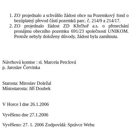
ZO projednalo a schválilo žádost obce na Pozemkový fond o
bezúplatný převod částí pozemků parc. č. 214/9 a 214/17.
ZO projednalo žádost ZD Křečhoř a.s. o přenechání
pronájmu obecního pozemku 691/23 společnosti UNIKOM.
Protože nebyly doloženy důvody, žádost byla zamítnuta.
Návrhová komise : sl. Marcela Perclová
p. Jaroslav Červinka
Starosta: Miroslav Doležal
Místostarosta: Jiří Doubek
V Horce I dne 26.1.2006
Vyvěšeno dne 27.1.2006
Vyvěšeno: 27. 1. 2006
Zodpovídá:
Správce Webu