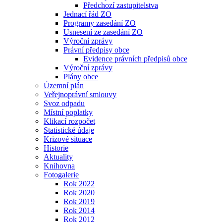
Předchozí zastupitelstva
Jednací řád ZO
Programy zasedání ZO
Usnesení ze zasedání ZO
Výroční zprávy
Právní předpisy obce
Evidence právních předpisů obce
Výroční zprávy
Plány obce
Územní plán
Veřejnoprávní smlouvy
Svoz odpadu
Místní poplatky
Klikací rozpočet
Statistické údaje
Krizové situace
Historie
Aktuality
Knihovna
Fotogalerie
Rok 2022
Rok 2020
Rok 2019
Rok 2014
Rok 2012