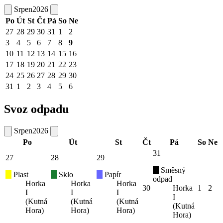
Srpen
2026
Po
Út
St
Čt
Pá
So
Ne
27
28
29
30
31
1
2
3
4
5
6
7
8
9
10
11
12
13
14
15
16
17
18
19
20
21
22
23
24
25
26
27
28
29
30
31
1
2
3
4
5
6
Svoz odpadu
Srpen
2026
Po
Út
St
Čt
Pá
So
Ne
31
27
28
29
Směsný
Plast
Sklo
Papír
odpad
Horka
Horka
Horka
30
Horka
1
2
I
I
I
I
(Kutná
(Kutná
(Kutná
(Kutná
Hora)
Hora)
Hora)
Hora)