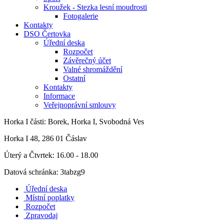
Kroužek - Stezka lesní moudrosti
Fotogalerie
Kontakty
DSO Čertovka
Úřední deska
Rozpočet
Závěrečný účet
Valné shromáždění
Ostatní
Kontakty
Informace
Veřejnoprávní smlouvy
Horka I
části: Borek, Horka I, Svobodná Ves
Horka I 48, 286 01 Čáslav
Úterý a Čtvrtek: 16.00 - 18.00
Datová schránka: 3tabzg9
Úřední deska
Místní poplatky
Rozpočet
Zpravodaj