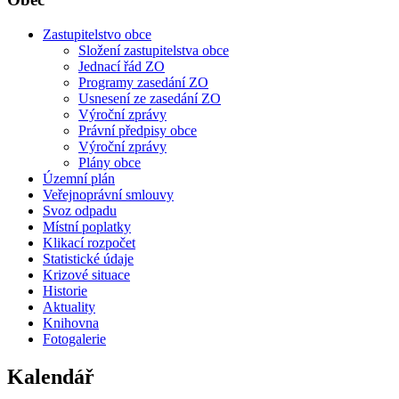
Zastupitelstvo obce
Složení zastupitelstva obce
Jednací řád ZO
Programy zasedání ZO
Usnesení ze zasedání ZO
Výroční zprávy
Právní předpisy obce
Výroční zprávy
Plány obce
Územní plán
Veřejnoprávní smlouvy
Svoz odpadu
Místní poplatky
Klikací rozpočet
Statistické údaje
Krizové situace
Historie
Aktuality
Knihovna
Fotogalerie
Kalendář