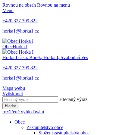
Rovnou na obsah
Rovnou na menu
Menu
+420 327 399 822
horka1@horka1.cz
Obec
Horka I
Horka I
části: Borek, Horka I, Svobodná Ves
+420 327 399 822
horka1@horka1.cz
Mapa webu
Vytisknout
Hledaný výraz
Hledat
rozšířené vyhledávání
Obec
Zastupitelstvo obce
Složení zastupitelstva obce