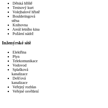
Dětská hřiště
Tenisový kurt
Volejbalové hřistě
Boulderingová
stěna
Knihovna
Areál letního kina
Požární nádrž
Inženýrské sítě
Elektřina
Plyn
Telekomunikace
Vodovod
Splašková
kanalizace
Dešťová
kanalizace
Veřejný rozhlas
Veřejné osvětlení