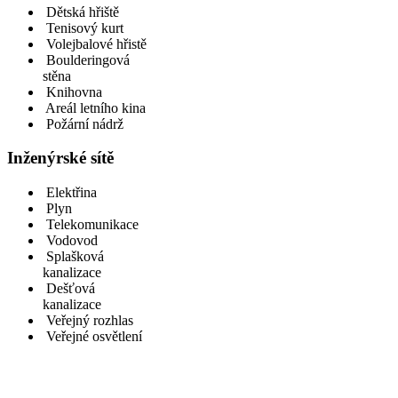
Dětská hřiště
Tenisový kurt
Volejbalové hřistě
Boulderingová
stěna
Knihovna
Areál letního kina
Požární nádrž
Inženýrské sítě
Elektřina
Plyn
Telekomunikace
Vodovod
Splašková
kanalizace
Dešťová
kanalizace
Veřejný rozhlas
Veřejné osvětlení