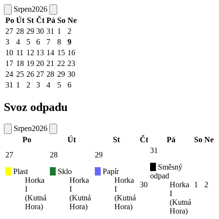
Srpen
2026
Po
Út
St
Čt
Pá
So
Ne
27
28
29
30
31
1
2
3
4
5
6
7
8
9
10
11
12
13
14
15
16
17
18
19
20
21
22
23
24
25
26
27
28
29
30
31
1
2
3
4
5
6
Svoz odpadu
Srpen
2026
Po
Út
St
Čt
Pá
So
Ne
31
27
28
29
Směsný
Plast
Sklo
Papír
odpad
Horka
Horka
Horka
30
Horka
1
2
I
I
I
I
(Kutná
(Kutná
(Kutná
(Kutná
Hora)
Hora)
Hora)
Hora)