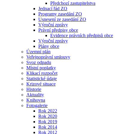
Předchozí zastupitelstva
Jednací řád ZO
Programy zasedání ZO
Usnesení ze zasedání ZO
Výroční zprávy
Právní předpisy obce
Evidence právních předpisů obce
Výroční zprávy
Plány obce
Územní plán
Veřejnoprávní smlouvy
Svoz odpadu
Místní poplatky
Klikací rozpočet
Statistické údaje
Krizové situace
Historie
Aktuality
Knihovna
Fotogalerie
Rok 2022
Rok 2020
Rok 2019
Rok 2014
Rok 2012