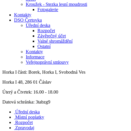
Kroužek - Stezka lesní moudrosti
Fotogalerie
Kontakty
DSO Čertovka
Úřední deska
Rozpočet
Závěrečný účet
Valné shromáždění
Ostatní
Kontakty
Informace
Veřejnoprávní smlouvy
Horka I
části: Borek, Horka I, Svobodná Ves
Horka I 48, 286 01 Čáslav
Úterý a Čtvrtek: 16.00 - 18.00
Datová schránka: 3tabzg9
Úřední deska
Místní poplatky
Rozpočet
Zpravodaj