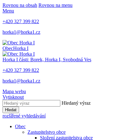
Rovnou na obsah
Rovnou na menu
Menu
+420 327 399 822
horka1@horka1.cz
Obec
Horka I
Horka I
části: Borek, Horka I, Svobodná Ves
+420 327 399 822
horka1@horka1.cz
Mapa webu
Vytisknout
Hledaný výraz
Hledat
rozšířené vyhledávání
Obec
Zastupitelstvo obce
Složení zastupitelstva obce