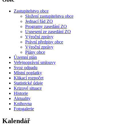
Zastupitelstvo obce
Složení zastupitelstva obce
Jednací řád ZO
Programy zasedání ZO
Usnesení ze zasedání ZO
Výroční zprávy
Právní předpisy obce
Výroční zprávy
Plány obce
Územní plán
Veřejnoprávní smlouvy
Svoz odpadu
Místní poplatky
Klikací rozpočet
Statistické údaje
Krizové situace
Historie
Aktuality
Knihovna
Fotogalerie
Kalendář