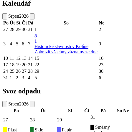
Kalendář
Srpen
2026
Po
Út
St
Čt
Pá
So
Ne
27
28
29
30
31
1
2
8
1
3
4
5
6
7
9
Historické slavnosti v Kolíně
Zobrazit všechny záznamy ze dne
10
11
12
13
14
15
16
17
18
19
20
21
22
23
24
25
26
27
28
29
30
31
1
2
3
4
5
6
Svoz odpadu
Srpen
2026
Po
Út
St
Čt
Pá
So
Ne
31
27
28
29
Směsný
Plast
Sklo
Papír