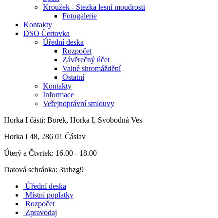
Kroužek - Stezka lesní moudrosti
Fotogalerie
Kontakty
DSO Čertovka
Úřední deska
Rozpočet
Závěrečný účet
Valné shromáždění
Ostatní
Kontakty
Informace
Veřejnoprávní smlouvy
Horka I
části: Borek, Horka I, Svobodná Ves
Horka I 48, 286 01 Čáslav
Úterý a Čtvrtek: 16.00 - 18.00
Datová schránka: 3tabzg9
Úřední deska
Místní poplatky
Rozpočet
Zpravodaj