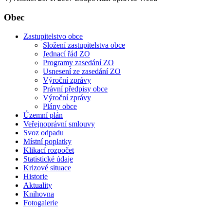
Obec
Zastupitelstvo obce
Složení zastupitelstva obce
Jednací řád ZO
Programy zasedání ZO
Usnesení ze zasedání ZO
Výroční zprávy
Právní předpisy obce
Výroční zprávy
Plány obce
Územní plán
Veřejnoprávní smlouvy
Svoz odpadu
Místní poplatky
Klikací rozpočet
Statistické údaje
Krizové situace
Historie
Aktuality
Knihovna
Fotogalerie