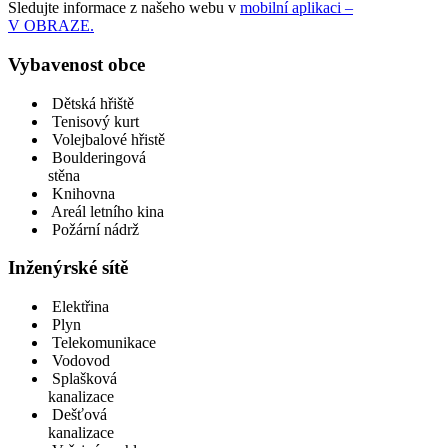
Sledujte informace z našeho webu v
mobilní aplikaci –
V OBRAZE.
Vybavenost obce
Dětská hřiště
Tenisový kurt
Volejbalové hřistě
Boulderingová
stěna
Knihovna
Areál letního kina
Požární nádrž
Inženýrské sítě
Elektřina
Plyn
Telekomunikace
Vodovod
Splašková
kanalizace
Dešťová
kanalizace