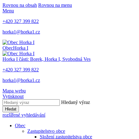
Rovnou na obsah
Rovnou na menu
Menu
+420 327 399 822
horka1@horka1.cz
Obec
Horka I
Horka I
části: Borek, Horka I, Svobodná Ves
+420 327 399 822
horka1@horka1.cz
Mapa webu
Vytisknout
Hledaný výraz
Hledat
rozšířené vyhledávání
Obec
Zastupitelstvo obce
Složení zastupitelstva obce