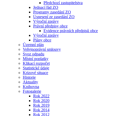
Předchozí zastupitelstva
Jednací řád ZO
Programy zasedání ZO
Usnesení ze zasedání ZO
Výroční zprávy
Právní předpisy obce
Evidence právních předpisů obce
Výroční zprávy
Plány obce
Územní plán
Veřejnoprávní smlouvy
Svoz odpadu
Místní poplatky
Klikací rozpočet
Statistické údaje
Krizové situace
Historie
Aktuality
Knihovna
Fotogalerie
Rok 2022
Rok 2020
Rok 2019
Rok 2014
Rok 2012