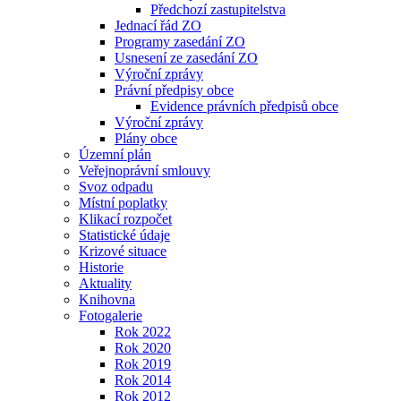
Předchozí zastupitelstva
Jednací řád ZO
Programy zasedání ZO
Usnesení ze zasedání ZO
Výroční zprávy
Právní předpisy obce
Evidence právních předpisů obce
Výroční zprávy
Plány obce
Územní plán
Veřejnoprávní smlouvy
Svoz odpadu
Místní poplatky
Klikací rozpočet
Statistické údaje
Krizové situace
Historie
Aktuality
Knihovna
Fotogalerie
Rok 2022
Rok 2020
Rok 2019
Rok 2014
Rok 2012