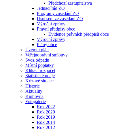
Předchozí zastupitelstva
Jednací řád ZO
Programy zasedání ZO
Usnesení ze zasedání ZO
Výroční zprávy
Právní předpisy obce
Evidence právních předpisů obce
Výroční zprávy
Plány obce
Územní plán
Veřejnoprávní smlouvy
Svoz odpadu
Místní poplatky
Klikací rozpočet
Statistické údaje
Krizové situace
Historie
Aktuality
Knihovna
Fotogalerie
Rok 2022
Rok 2020
Rok 2019
Rok 2014
Rok 2012