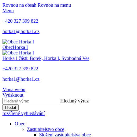
Rovnou na obsah
Rovnou na menu
Menu
+420 327 399 822
horka1@horka1.cz
Obec
Horka I
Horka I
části: Borek, Horka I, Svobodná Ves
+420 327 399 822
horka1@horka1.cz
Mapa webu
Vytisknout
Hledaný výraz
Hledat
rozšířené vyhledávání
Obec
Zastupitelstvo obce
Složení zastupitelstva obce