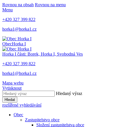
Rovnou na obsah
Rovnou na menu
Menu
+420 327 399 822
horka1@horka1.cz
Obec
Horka I
Horka I
části: Borek, Horka I, Svobodná Ves
+420 327 399 822
horka1@horka1.cz
Mapa webu
Vytisknout
Hledaný výraz
Hledat
rozšířené vyhledávání
Obec
Zastupitelstvo obce
Složení zastupitelstva obce