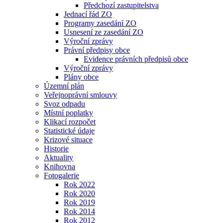
Předchozí zastupitelstva
Jednací řád ZO
Programy zasedání ZO
Usnesení ze zasedání ZO
Výroční zprávy
Právní předpisy obce
Evidence právních předpisů obce
Výroční zprávy
Plány obce
Územní plán
Veřejnoprávní smlouvy
Svoz odpadu
Místní poplatky
Klikací rozpočet
Statistické údaje
Krizové situace
Historie
Aktuality
Knihovna
Fotogalerie
Rok 2022
Rok 2020
Rok 2019
Rok 2014
Rok 2012