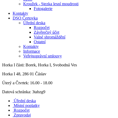
Kroužek - Stezka lesní moudrosti
Fotogalerie
Kontakty
DSO Čertovka
Úřední deska
Rozpočet
Závěrečný účet
Valné shromáždění
Ostatní
Kontakty
Informace
Veřejnoprávní smlouvy
Horka I
části: Borek, Horka I, Svobodná Ves
Horka I 48, 286 01 Čáslav
Úterý a Čtvrtek: 16.00 - 18.00
Datová schránka: 3tabzg9
Úřední deska
Místní poplatky
Rozpočet
Zpravodaj