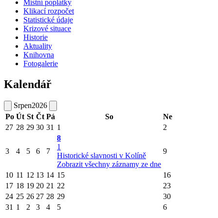
Místní poplatky
Klikací rozpočet
Statistické údaje
Krizové situace
Historie
Aktuality
Knihovna
Fotogalerie
Kalendář
Srpen
2026
Po
Út
St
Čt
Pá
So
Ne
27
28
29
30
31
1
2
8
1
3
4
5
6
7
9
Historické slavnosti v Kolíně
Zobrazit všechny záznamy ze dne
10
11
12
13
14
15
16
17
18
19
20
21
22
23
24
25
26
27
28
29
30
31
1
2
3
4
5
6