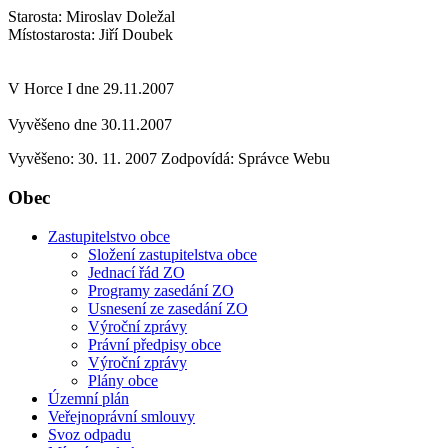
Starosta: Miroslav Doležal
Místostarosta: Jiří Doubek
V Horce I dne 29.11.2007
Vyvěšeno dne 30.11.2007
Vyvěšeno: 30. 11. 2007
Zodpovídá:
Správce Webu
Obec
Zastupitelstvo obce
Složení zastupitelstva obce
Jednací řád ZO
Programy zasedání ZO
Usnesení ze zasedání ZO
Výroční zprávy
Právní předpisy obce
Výroční zprávy
Plány obce
Územní plán
Veřejnoprávní smlouvy
Svoz odpadu