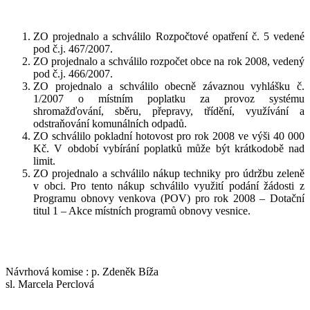
ZO projednalo a schválilo Rozpočtové opatření č. 5 vedené
pod č.j. 467/2007.
ZO projednalo a schválilo rozpočet obce na rok 2008, vedený
pod č.j. 466/2007.
ZO projednalo a schválilo obecně závaznou vyhlášku č.
1/2007 o místním poplatku za provoz systému
shromažďování, sběru, přepravy, třídění, využívání a
odstraňování komunálních odpadů.
ZO schválilo pokladní hotovost pro rok 2008 ve výši 40 000
Kč. V období vybírání poplatků může být krátkodobě nad
limit.
ZO projednalo a schválilo nákup techniky pro údržbu zeleně
v obci. Pro tento nákup schválilo využití podání žádosti z
Programu obnovy venkova (POV) pro rok 2008 – Dotační
titul 1 – Akce místních programů obnovy vesnice.
Návrhová komise : p. Zdeněk Bíža
sl. Marcela Perclová