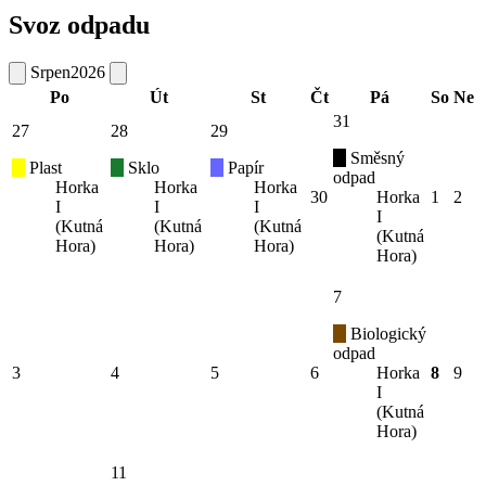
Svoz odpadu
Srpen
2026
Po
Út
St
Čt
Pá
So
Ne
31
27
28
29
Směsný
Plast
Sklo
Papír
odpad
Horka
Horka
Horka
30
Horka
1
2
I
I
I
I
(Kutná
(Kutná
(Kutná
(Kutná
Hora)
Hora)
Hora)
Hora)
7
Biologický
odpad
3
4
5
6
Horka
8
9
I
(Kutná
Hora)
11