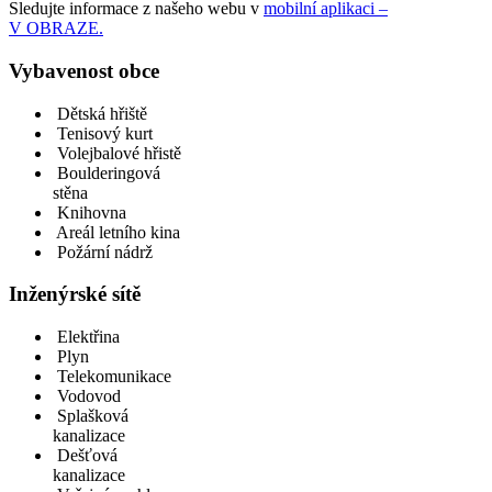
Sledujte informace z našeho webu v
mobilní aplikaci –
V OBRAZE.
Vybavenost obce
Dětská hřiště
Tenisový kurt
Volejbalové hřistě
Boulderingová
stěna
Knihovna
Areál letního kina
Požární nádrž
Inženýrské sítě
Elektřina
Plyn
Telekomunikace
Vodovod
Splašková
kanalizace
Dešťová
kanalizace