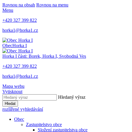
Rovnou na obsah
Rovnou na menu
Menu
+420 327 399 822
horka1@horka1.cz
Obec
Horka I
Horka I
části: Borek, Horka I, Svobodná Ves
+420 327 399 822
horka1@horka1.cz
Mapa webu
Vytisknout
Hledaný výraz
Hledat
rozšířené vyhledávání
Obec
Zastupitelstvo obce
Složení zastupitelstva obce