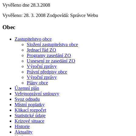
Vyvěšeno dne 28.3.2008
Vyvěšeno: 28. 3. 2008
Zodpovídá:
Správce Webu
Obec
Zastupitelstvo obce
Složení zastupitelstva obce
Jednací řád ZO
Programy zasedání ZO
Usnesení ze zasedání ZO
Výroční zprávy
Právní předpisy obce
Výroční zprávy
Plány obce
Územní plán
Veřejnoprávní smlouvy
Svoz odpadu
Místní poplatky
Klikací rozpočet
Statistické údaje
Krizové situace
Historie
Aktuality