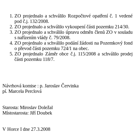
ZO projednalo a schválilo Rozpočtové opatření č. 1 vedené
pod č.j. 132/2008.
ZO projednalo a schválilo vykoupení části pozemku 214/30.
ZO projednalo a schválilo úpravu odměn členů ZO v souladu
s nařízením vlády č. 79/2008.
ZO projednalo a schválilo podání žádosti na Pozemkový fond
o převod části pozemku 724/1 na obec.
ZO projednalo Záměr obce č.j. 115/2008 a schválilo prodej
části pozemku 118/7.
Návrhová komise : p. Jaroslav Červinka
pí. Marcela Perclová
Starosta: Miroslav Doležal
Místostarosta: Jiří Doubek
V Horce I dne 27.3.2008