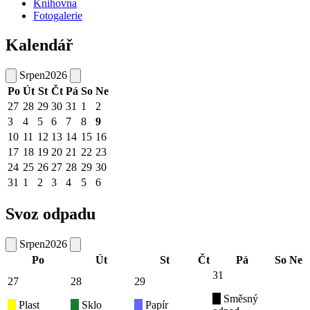
Knihovna
Fotogalerie
Kalendář
Srpen
2026
Po
Út
St
Čt
Pá
So
Ne
27
28
29
30
31
1
2
3
4
5
6
7
8
9
10
11
12
13
14
15
16
17
18
19
20
21
22
23
24
25
26
27
28
29
30
31
1
2
3
4
5
6
Svoz odpadu
Srpen
2026
Po
Út
St
Čt
Pá
So
Ne
31
27
28
29
Směsný
Plast
Sklo
Papír