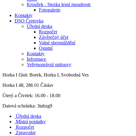
Kroužek - Stezka lesní moudrosti
Fotogalerie
Kontakty
DSO Čertovka
Úřední deska
Rozpočet
Závěrečný účet
Valné shromáždění
Ostatní
Kontakty
Informace
Veřejnoprávní smlouvy
Horka I
části: Borek, Horka I, Svobodná Ves
Horka I 48, 286 01 Čáslav
Úterý a Čtvrtek: 16.00 - 18.00
Datová schránka: 3tabzg9
Úřední deska
Místní poplatky
Rozpočet
Zpravodaj