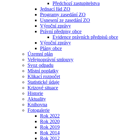
Předchozí zastupitelstva
Jednací řád ZO
Programy zasedání ZO
Usnesení ze zasedání ZO
Výroční zprávy
Právní předpisy obce
Evidence právních předpisů obce
Výroční zprávy
Plány obce
Územní plán
Veřejnoprávní smlouvy
Svoz odpadu
Místní poplatky
Klikací rozpočet
Statistické údaje
Krizové situace
Historie
Aktuality
Knihovna
Fotogalerie
Rok 2022
Rok 2020
Rok 2019
Rok 2014
Rok 2012