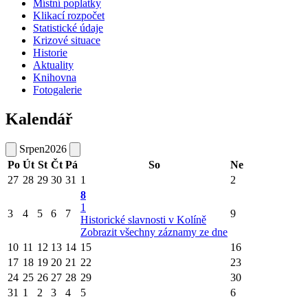
Místní poplatky
Klikací rozpočet
Statistické údaje
Krizové situace
Historie
Aktuality
Knihovna
Fotogalerie
Kalendář
Srpen
2026
Po
Út
St
Čt
Pá
So
Ne
27
28
29
30
31
1
2
8
1
3
4
5
6
7
9
Historické slavnosti v Kolíně
Zobrazit všechny záznamy ze dne
10
11
12
13
14
15
16
17
18
19
20
21
22
23
24
25
26
27
28
29
30
31
1
2
3
4
5
6