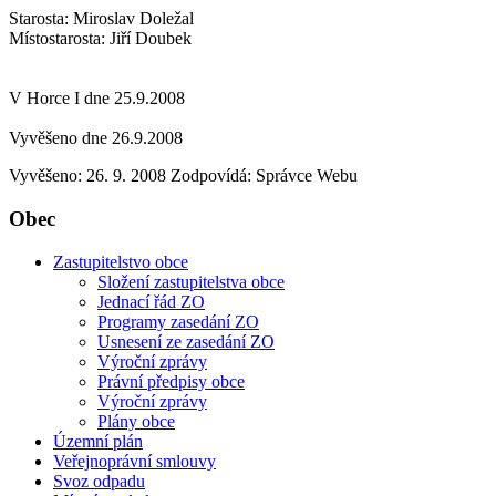
Starosta: Miroslav Doležal
Místostarosta: Jiří Doubek
V Horce I dne 25.9.2008
Vyvěšeno dne 26.9.2008
Vyvěšeno: 26. 9. 2008
Zodpovídá:
Správce Webu
Obec
Zastupitelstvo obce
Složení zastupitelstva obce
Jednací řád ZO
Programy zasedání ZO
Usnesení ze zasedání ZO
Výroční zprávy
Právní předpisy obce
Výroční zprávy
Plány obce
Územní plán
Veřejnoprávní smlouvy
Svoz odpadu