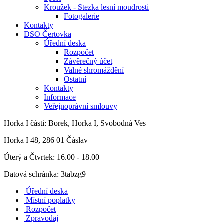
Kroužek - Stezka lesní moudrosti
Fotogalerie
Kontakty
DSO Čertovka
Úřední deska
Rozpočet
Závěrečný účet
Valné shromáždění
Ostatní
Kontakty
Informace
Veřejnoprávní smlouvy
Horka I
části: Borek, Horka I, Svobodná Ves
Horka I 48, 286 01 Čáslav
Úterý a Čtvrtek: 16.00 - 18.00
Datová schránka: 3tabzg9
Úřední deska
Místní poplatky
Rozpočet
Zpravodaj