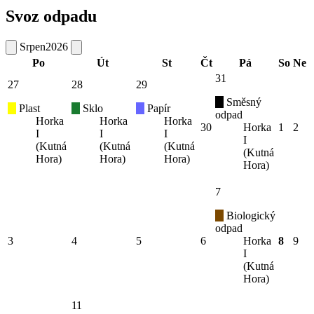
Svoz odpadu
Srpen
2026
Po
Út
St
Čt
Pá
So
Ne
31
27
28
29
Směsný
Plast
Sklo
Papír
odpad
Horka
Horka
Horka
30
Horka
1
2
I
I
I
I
(Kutná
(Kutná
(Kutná
(Kutná
Hora)
Hora)
Hora)
Hora)
7
Biologický
odpad
3
4
5
6
Horka
8
9
I
(Kutná
Hora)
11