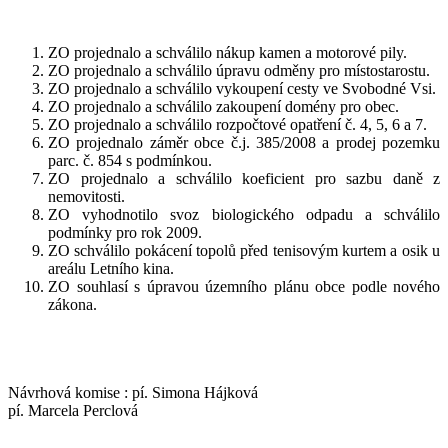
ZO projednalo a schválilo nákup kamen a motorové pily.
ZO projednalo a schválilo úpravu odměny pro místostarostu.
ZO projednalo a schválilo vykoupení cesty ve Svobodné Vsi.
ZO projednalo a schválilo zakoupení domény pro obec.
ZO projednalo a schválilo rozpočtové opatření č. 4, 5, 6 a 7.
ZO projednalo záměr obce č.j. 385/2008 a prodej pozemku
parc. č. 854 s podmínkou.
ZO projednalo a schválilo koeficient pro sazbu daně z
nemovitosti.
ZO vyhodnotilo svoz biologického odpadu a schválilo
podmínky pro rok 2009.
ZO schválilo pokácení topolů před tenisovým kurtem a osik u
areálu Letního kina.
ZO souhlasí s úpravou územního plánu obce podle nového
zákona.
Návrhová komise : pí. Simona Hájková
pí. Marcela Perclová