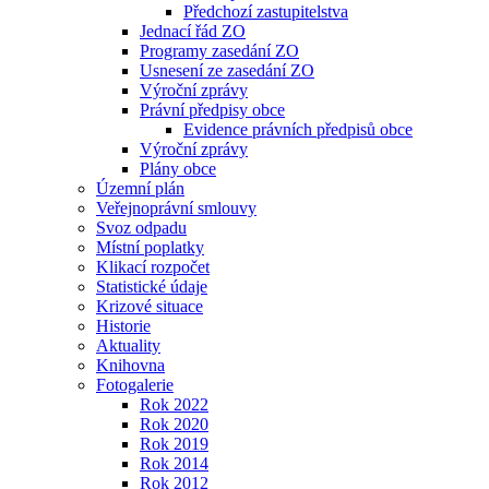
Předchozí zastupitelstva
Jednací řád ZO
Programy zasedání ZO
Usnesení ze zasedání ZO
Výroční zprávy
Právní předpisy obce
Evidence právních předpisů obce
Výroční zprávy
Plány obce
Územní plán
Veřejnoprávní smlouvy
Svoz odpadu
Místní poplatky
Klikací rozpočet
Statistické údaje
Krizové situace
Historie
Aktuality
Knihovna
Fotogalerie
Rok 2022
Rok 2020
Rok 2019
Rok 2014
Rok 2012