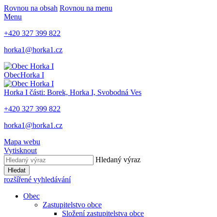
Rovnou na obsah
Rovnou na menu
Menu
+420 327 399 822
horka1@horka1.cz
Obec
Horka I
Horka I
části: Borek, Horka I, Svobodná Ves
+420 327 399 822
horka1@horka1.cz
Mapa webu
Vytisknout
Hledaný výraz
Hledat
rozšířené vyhledávání
Obec
Zastupitelstvo obce
Složení zastupitelstva obce