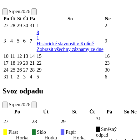
Srpen
2026
Po
Út
St
Čt
Pá
So
Ne
27
28
29
30
31
1
2
8
1
3
4
5
6
7
9
Historické slavnosti v Kolíně
Zobrazit všechny záznamy ze dne
10
11
12
13
14
15
16
17
18
19
20
21
22
23
24
25
26
27
28
29
30
31
1
2
3
4
5
6
Svoz odpadu
Srpen
2026
Po
Út
St
Čt
Pá
So
Ne
31
27
28
29
Směsný
Plast
Sklo
Papír
odpad
Horka
Horka
Horka