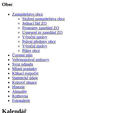
Obec
Zastupitelstvo obce
Složení zastupitelstva obce
Jednací řád ZO
Programy zasedání ZO
Usnesení ze zasedání ZO
Výroční zprávy
Právní předpisy obce
Výroční zprávy
Plány obce
Územní plán
Veřejnoprávní smlouvy
Svoz odpadu
Místní poplatky
Klikací rozpočet
Statistické údaje
Krizové situace
Historie
Aktuality
Knihovna
Fotogalerie
Kalendář