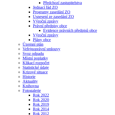
Předchozí zastupitelstva
Jednací řád ZO
Programy zasedání ZO
Usnesení ze zasedání ZO
Výroční zprávy
Právní předpisy obce
Evidence právních předpisů obce
Výroční zprávy
Plány obce
Územní plán
Veřejnoprávní smlouvy
Svoz odpadu
Místní poplatky
Klikací rozpočet
Statistické údaje
Krizové situace
Historie
Aktuality
Knihovna
Fotogalerie
Rok 2022
Rok 2020
Rok 2019
Rok 2014
Rok 2012