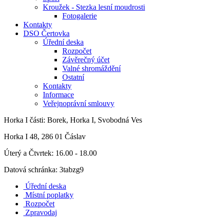
Kroužek - Stezka lesní moudrosti
Fotogalerie
Kontakty
DSO Čertovka
Úřední deska
Rozpočet
Závěrečný účet
Valné shromáždění
Ostatní
Kontakty
Informace
Veřejnoprávní smlouvy
Horka I
části: Borek, Horka I, Svobodná Ves
Horka I 48, 286 01 Čáslav
Úterý a Čtvrtek: 16.00 - 18.00
Datová schránka: 3tabzg9
Úřední deska
Místní poplatky
Rozpočet
Zpravodaj