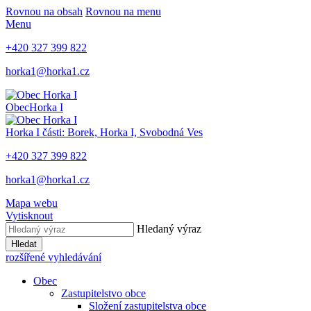
Rovnou na obsah
Rovnou na menu
Menu
+420 327 399 822
horka1@horka1.cz
Obec
Horka I
Horka I
části: Borek, Horka I, Svobodná Ves
+420 327 399 822
horka1@horka1.cz
Mapa webu
Vytisknout
Hledaný výraz
Hledat
rozšířené vyhledávání
Obec
Zastupitelstvo obce
Složení zastupitelstva obce