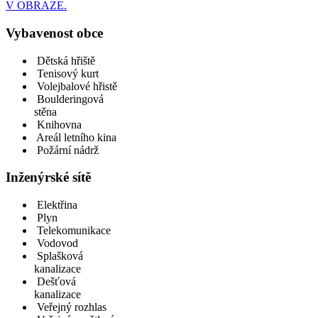
V OBRAZE.
Vybavenost obce
Dětská hřiště
Tenisový kurt
Volejbalové hřistě
Boulderingová
stěna
Knihovna
Areál letního kina
Požární nádrž
Inženýrské sítě
Elektřina
Plyn
Telekomunikace
Vodovod
Splašková
kanalizace
Dešťová
kanalizace
Veřejný rozhlas