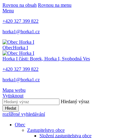
Rovnou na obsah
Rovnou na menu
Menu
+420 327 399 822
horka1@horka1.cz
Obec
Horka I
Horka I
části: Borek, Horka I, Svobodná Ves
+420 327 399 822
horka1@horka1.cz
Mapa webu
Vytisknout
Hledaný výraz
Hledat
rozšířené vyhledávání
Obec
Zastupitelstvo obce
Složení zastupitelstva obce