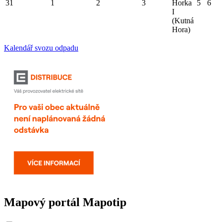
31
1
2
3
Horka
5
6
I
(Kutná
Hora)
Kalendář svozu odpadu
Mapový portál Mapotip