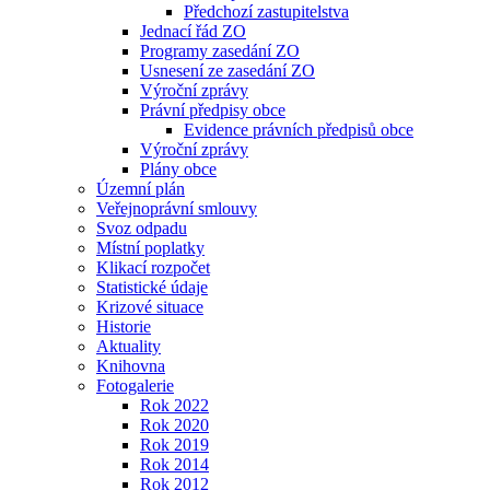
Předchozí zastupitelstva
Jednací řád ZO
Programy zasedání ZO
Usnesení ze zasedání ZO
Výroční zprávy
Právní předpisy obce
Evidence právních předpisů obce
Výroční zprávy
Plány obce
Územní plán
Veřejnoprávní smlouvy
Svoz odpadu
Místní poplatky
Klikací rozpočet
Statistické údaje
Krizové situace
Historie
Aktuality
Knihovna
Fotogalerie
Rok 2022
Rok 2020
Rok 2019
Rok 2014
Rok 2012