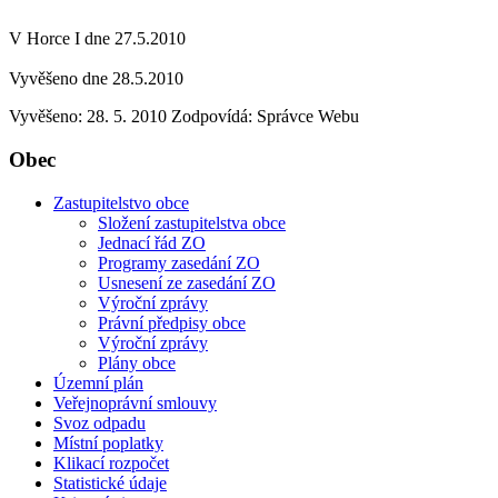
V Horce I dne 27.5.2010
Vyvěšeno dne 28.5.2010
Vyvěšeno: 28. 5. 2010
Zodpovídá:
Správce Webu
Obec
Zastupitelstvo obce
Složení zastupitelstva obce
Jednací řád ZO
Programy zasedání ZO
Usnesení ze zasedání ZO
Výroční zprávy
Právní předpisy obce
Výroční zprávy
Plány obce
Územní plán
Veřejnoprávní smlouvy
Svoz odpadu
Místní poplatky
Klikací rozpočet
Statistické údaje