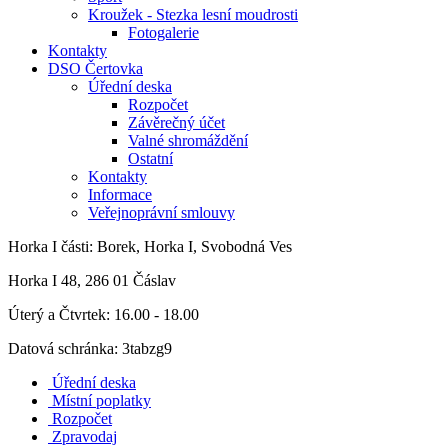
Kroužek - Stezka lesní moudrosti
Fotogalerie
Kontakty
DSO Čertovka
Úřední deska
Rozpočet
Závěrečný účet
Valné shromáždění
Ostatní
Kontakty
Informace
Veřejnoprávní smlouvy
Horka I
části: Borek, Horka I, Svobodná Ves
Horka I 48, 286 01 Čáslav
Úterý a Čtvrtek: 16.00 - 18.00
Datová schránka: 3tabzg9
Úřední deska
Místní poplatky
Rozpočet
Zpravodaj