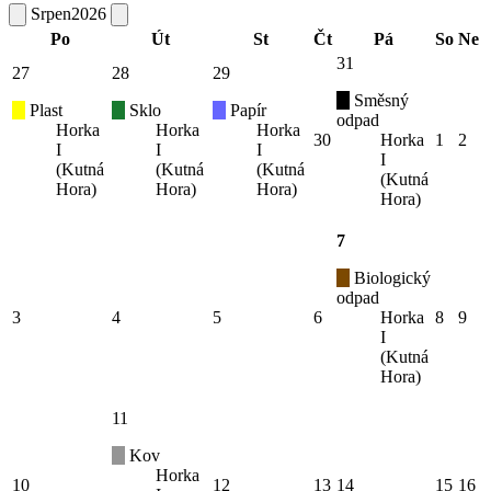
Srpen
2026
Po
Út
St
Čt
Pá
So
Ne
31
27
28
29
Směsný
Plast
Sklo
Papír
odpad
Horka
Horka
Horka
30
Horka
1
2
I
I
I
I
(Kutná
(Kutná
(Kutná
(Kutná
Hora)
Hora)
Hora)
Hora)
7
Biologický
odpad
3
4
5
6
Horka
8
9
I
(Kutná
Hora)
11
Kov
Horka
10
12
13
14
15
16