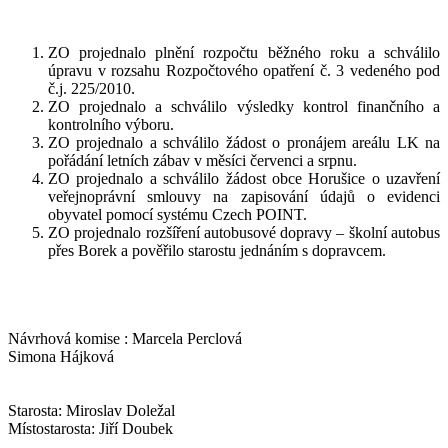
ZO projednalo plnění rozpočtu běžného roku a schválilo
úpravu v rozsahu Rozpočtového opatření č. 3 vedeného pod
č.j. 225/2010.
ZO projednalo a schválilo výsledky kontrol finančního a
kontrolního výboru.
ZO projednalo a schválilo žádost o pronájem areálu LK na
pořádání letních zábav v měsíci červenci a srpnu.
ZO projednalo a schválilo žádost obce Horušice o uzavření
veřejnoprávní smlouvy na zapisování údajů o evidenci
obyvatel pomocí systému Czech POINT.
ZO projednalo rozšíření autobusové dopravy – školní autobus
přes Borek a pověřilo starostu jednáním s dopravcem.
Návrhová komise : Marcela Perclová
Simona Hájková
Starosta: Miroslav Doležal
Místostarosta: Jiří Doubek