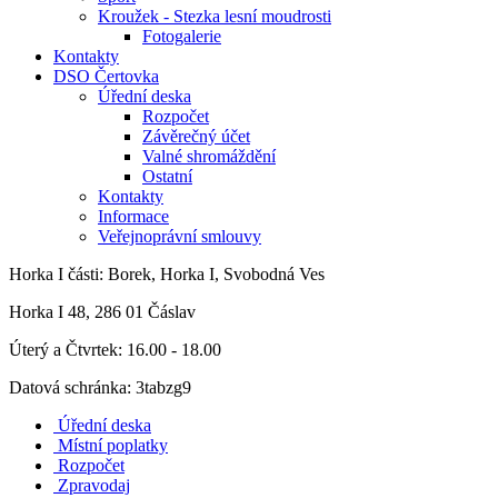
Kroužek - Stezka lesní moudrosti
Fotogalerie
Kontakty
DSO Čertovka
Úřední deska
Rozpočet
Závěrečný účet
Valné shromáždění
Ostatní
Kontakty
Informace
Veřejnoprávní smlouvy
Horka I
části: Borek, Horka I, Svobodná Ves
Horka I 48, 286 01 Čáslav
Úterý a Čtvrtek: 16.00 - 18.00
Datová schránka: 3tabzg9
Úřední deska
Místní poplatky
Rozpočet
Zpravodaj