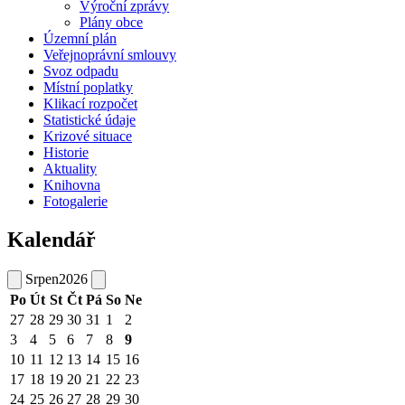
Výroční zprávy
Plány obce
Územní plán
Veřejnoprávní smlouvy
Svoz odpadu
Místní poplatky
Klikací rozpočet
Statistické údaje
Krizové situace
Historie
Aktuality
Knihovna
Fotogalerie
Kalendář
Srpen
2026
Po
Út
St
Čt
Pá
So
Ne
27
28
29
30
31
1
2
3
4
5
6
7
8
9
10
11
12
13
14
15
16
17
18
19
20
21
22
23
24
25
26
27
28
29
30