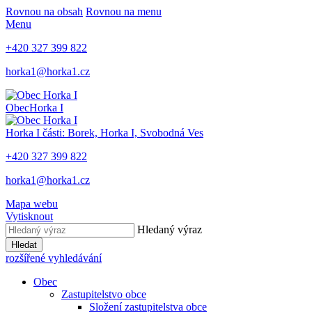
Rovnou na obsah
Rovnou na menu
Menu
+420 327 399 822
horka1@horka1.cz
Obec
Horka I
Horka I
části: Borek, Horka I, Svobodná Ves
+420 327 399 822
horka1@horka1.cz
Mapa webu
Vytisknout
Hledaný výraz
Hledat
rozšířené vyhledávání
Obec
Zastupitelstvo obce
Složení zastupitelstva obce