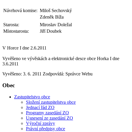
Návrhová komise:
Miloš Sechovský
Zdeněk Bíža
Starosta:
Miroslav Doležal
Místostarosta:
Jiří Doubek
V Horce I dne 2.6.2011
Vyvěšeno ve vývěskách a elektronické desce obce Horka I dne
3.6.2011
Vyvěšeno: 3. 6. 2011
Zodpovídá:
Správce Webu
Obec
Zastupitelstvo obce
Složení zastupitelstva obce
Jednací řád ZO
Programy zasedání ZO
Usnesení ze zasedání ZO
Výroční zprávy
Právní předpisy obce