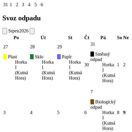
31
1
2
3
4
5
6
Svoz odpadu
Srpen
2026
Po
Út
St
Čt
Pá
So
Ne
31
27
28
29
Směsný
Plast
Sklo
Papír
odpad
Horka
Horka
Horka
30
Horka
1
2
I
I
I
I
(Kutná
(Kutná
(Kutná
(Kutná
Hora)
Hora)
Hora)
Hora)
7
Biologický
odpad
3
4
5
6
Horka
8
9
I
(Kutná
Hora)