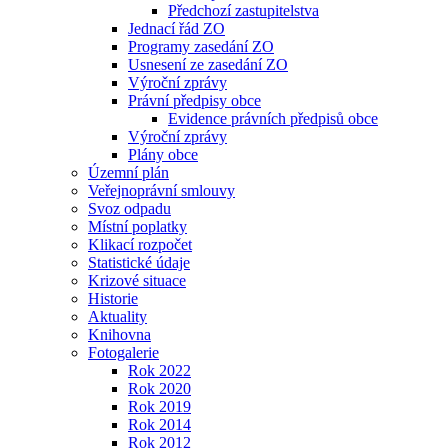
Předchozí zastupitelstva
Jednací řád ZO
Programy zasedání ZO
Usnesení ze zasedání ZO
Výroční zprávy
Právní předpisy obce
Evidence právních předpisů obce
Výroční zprávy
Plány obce
Územní plán
Veřejnoprávní smlouvy
Svoz odpadu
Místní poplatky
Klikací rozpočet
Statistické údaje
Krizové situace
Historie
Aktuality
Knihovna
Fotogalerie
Rok 2022
Rok 2020
Rok 2019
Rok 2014
Rok 2012