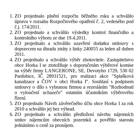
ZO projednalo plnění rozpočtu běžného roku a schválilo
úpravu v rozsahu Rozpočtového opatření č. 2, vedeného pod
č.j. 174/2011.
ZO projednalo a schválilo výsledky kontrol finančního a
kontrolního výboru ze dne 19.4.2011.
ZO projednalo a schválilo uzavření dodatku smlouvy s
dopravcem na úhradu ztráty z linky 240055 za leden až duben
2011.
ZO projednalo a schválilo výběr zhotovitele. Zastupitelstvo
obce Horka I se ztotožňuje s doporučením výběrové komise
na výběr firmy LANGERONE, SE, Devotyho 1729, 530 02
Pardubice, IČ 28931521, pro realizaci akce "Splašková
kanalizace a ČOV v obci Horka I". Souhlasí s podpisem
smlouvy o dílo s vybranou firmou a rezesláním "Rozhodnutí
o vyloučení uchazeče" ostatním účastníkům výběrového
řízení.
ZO projednalo Návrh závěrečného účtu obce Horka I za rok
2010 a schválilo jej bez výhrad.
ZO projednalo a schválilo předložení návrhu nájemních
smluv nájemcům obecních pozemků a pověřilo starostu
jednánímo o ceně za pronájem.