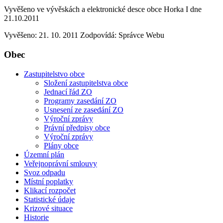
Vyvěšeno ve vývěskách a elektronické desce obce Horka I dne
21.10.2011
Vyvěšeno: 21. 10. 2011
Zodpovídá:
Správce Webu
Obec
Zastupitelstvo obce
Složení zastupitelstva obce
Jednací řád ZO
Programy zasedání ZO
Usnesení ze zasedání ZO
Výroční zprávy
Právní předpisy obce
Výroční zprávy
Plány obce
Územní plán
Veřejnoprávní smlouvy
Svoz odpadu
Místní poplatky
Klikací rozpočet
Statistické údaje
Krizové situace
Historie