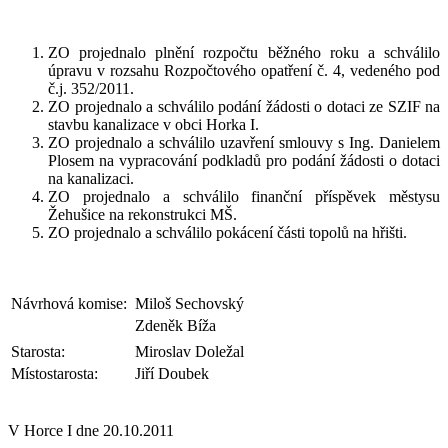
ZO projednalo plnění rozpočtu běžného roku a schválilo
úpravu v rozsahu Rozpočtového opatření č. 4, vedeného pod
č.j. 352/2011.
ZO projednalo a schválilo podání žádosti o dotaci ze SZIF na
stavbu kanalizace v obci Horka I.
ZO projednalo a schválilo uzavření smlouvy s Ing. Danielem
Plosem na vypracování podkladů pro podání žádosti o dotaci
na kanalizaci.
ZO projednalo a schválilo finanční příspěvek městysu
Žehušice na rekonstrukci MŠ.
ZO projednalo a schválilo pokácení části topolů na hřišti.
Návrhová komise:
Miloš Sechovský
Zdeněk Bíža
Starosta:
Miroslav Doležal
Místostarosta:
Jiří Doubek
V Horce I dne 20.10.2011