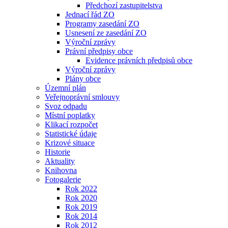
Předchozí zastupitelstva
Jednací řád ZO
Programy zasedání ZO
Usnesení ze zasedání ZO
Výroční zprávy
Právní předpisy obce
Evidence právních předpisů obce
Výroční zprávy
Plány obce
Územní plán
Veřejnoprávní smlouvy
Svoz odpadu
Místní poplatky
Klikací rozpočet
Statistické údaje
Krizové situace
Historie
Aktuality
Knihovna
Fotogalerie
Rok 2022
Rok 2020
Rok 2019
Rok 2014
Rok 2012