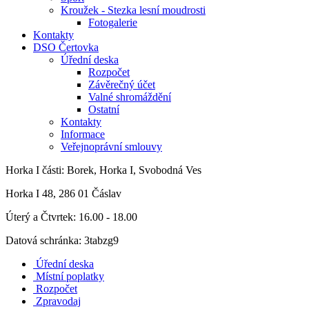
Kroužek - Stezka lesní moudrosti
Fotogalerie
Kontakty
DSO Čertovka
Úřední deska
Rozpočet
Závěrečný účet
Valné shromáždění
Ostatní
Kontakty
Informace
Veřejnoprávní smlouvy
Horka I
části: Borek, Horka I, Svobodná Ves
Horka I 48, 286 01 Čáslav
Úterý a Čtvrtek: 16.00 - 18.00
Datová schránka: 3tabzg9
Úřední deska
Místní poplatky
Rozpočet
Zpravodaj