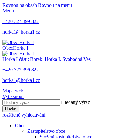
Rovnou na obsah
Rovnou na menu
Menu
+420 327 399 822
horka1@horka1.cz
Obec
Horka I
Horka I
části: Borek, Horka I, Svobodná Ves
+420 327 399 822
horka1@horka1.cz
Mapa webu
Vytisknout
Hledaný výraz
Hledat
rozšířené vyhledávání
Obec
Zastupitelstvo obce
Složení zastupitelstva obce