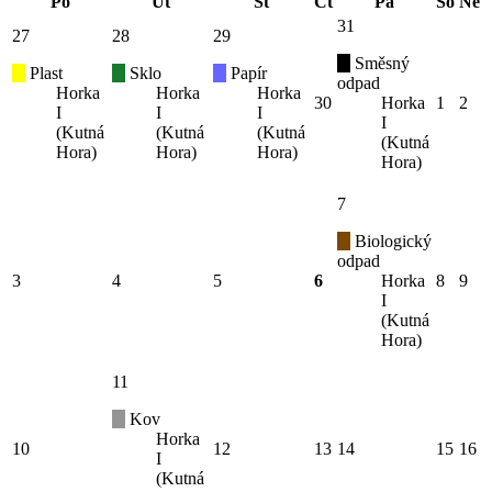
Po
Út
St
Čt
Pá
So
Ne
31
27
28
29
Směsný
Plast
Sklo
Papír
odpad
Horka
Horka
Horka
30
Horka
1
2
I
I
I
I
(Kutná
(Kutná
(Kutná
(Kutná
Hora)
Hora)
Hora)
Hora)
7
Biologický
odpad
3
4
5
6
Horka
8
9
I
(Kutná
Hora)
11
Kov
Horka
10
12
13
14
15
16
I
(Kutná