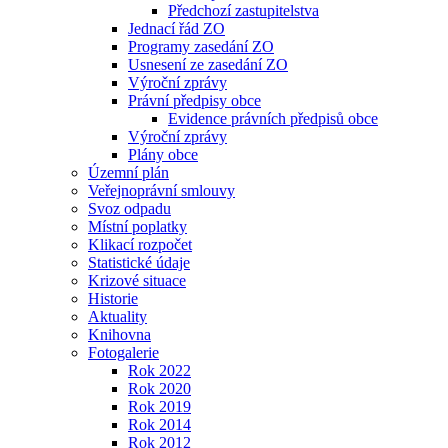
Předchozí zastupitelstva
Jednací řád ZO
Programy zasedání ZO
Usnesení ze zasedání ZO
Výroční zprávy
Právní předpisy obce
Evidence právních předpisů obce
Výroční zprávy
Plány obce
Územní plán
Veřejnoprávní smlouvy
Svoz odpadu
Místní poplatky
Klikací rozpočet
Statistické údaje
Krizové situace
Historie
Aktuality
Knihovna
Fotogalerie
Rok 2022
Rok 2020
Rok 2019
Rok 2014
Rok 2012