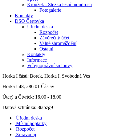
Kroužek - Stezka lesní moudrosti
Fotogalerie
Kontakty
DSO Čertovka
Úřední deska
Rozpočet
Závěrečný účet
Valné shromáždění
Ostatní
Kontakty
Informace
Veřejnoprávní smlouvy
Horka I
části: Borek, Horka I, Svobodná Ves
Horka I 48, 286 01 Čáslav
Úterý a Čtvrtek: 16.00 - 18.00
Datová schránka: 3tabzg9
Úřední deska
Místní poplatky
Rozpočet
Zpravodaj