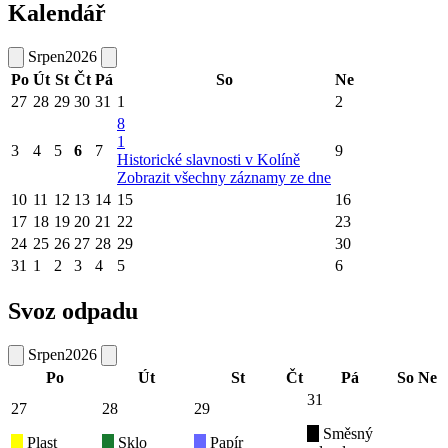
Kalendář
Srpen
2026
Po
Út
St
Čt
Pá
So
Ne
27
28
29
30
31
1
2
8
1
3
4
5
6
7
9
Historické slavnosti v Kolíně
Zobrazit všechny záznamy ze dne
10
11
12
13
14
15
16
17
18
19
20
21
22
23
24
25
26
27
28
29
30
31
1
2
3
4
5
6
Svoz odpadu
Srpen
2026
Po
Út
St
Čt
Pá
So
Ne
31
27
28
29
Směsný
Plast
Sklo
Papír