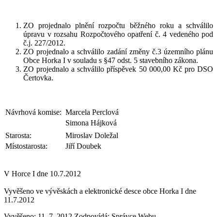
ZO projednalo plnění rozpočtu běžného roku a schválilo
úpravu v rozsahu Rozpočtového opatření č. 4 vedeného pod
č.j. 227/2012.
ZO projednalo a schválilo zadání změny č.3 územního plánu
Obce Horka I v souladu s §47 odst. 5 stavebního zákona.
ZO projednalo a schválilo příspěvek 50 000,00 Kč pro DSO
Čertovka.
Návrhová komise:
Marcela Perclová
Simona Hájková
Starosta:
Miroslav Doležal
Místostarosta:
Jiří Doubek
V Horce I dne 10.7.2012
Vyvěšeno ve vývěskách a elektronické desce obce Horka I dne
11.7.2012
Vyvěšeno: 11. 7. 2012
Zodpovídá:
Správce Webu