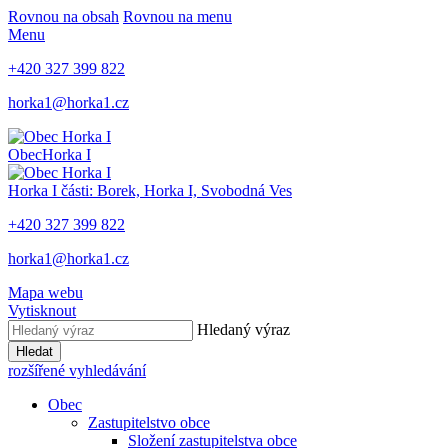
Rovnou na obsah
Rovnou na menu
Menu
+420 327 399 822
horka1@horka1.cz
Obec
Horka I
Horka I
části: Borek, Horka I, Svobodná Ves
+420 327 399 822
horka1@horka1.cz
Mapa webu
Vytisknout
Hledaný výraz
Hledat
rozšířené vyhledávání
Obec
Zastupitelstvo obce
Složení zastupitelstva obce