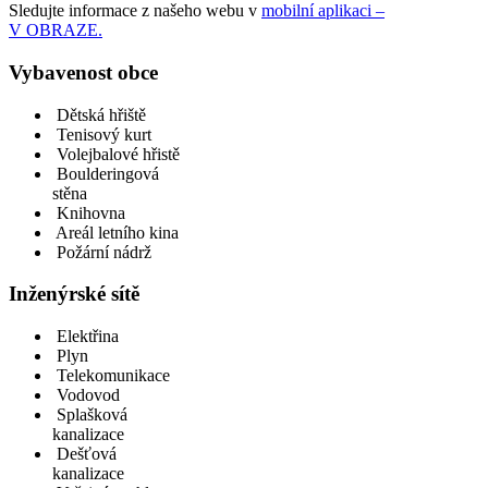
Sledujte informace z našeho webu v
mobilní aplikaci –
V OBRAZE.
Vybavenost obce
Dětská hřiště
Tenisový kurt
Volejbalové hřistě
Boulderingová
stěna
Knihovna
Areál letního kina
Požární nádrž
Inženýrské sítě
Elektřina
Plyn
Telekomunikace
Vodovod
Splašková
kanalizace
Dešťová
kanalizace