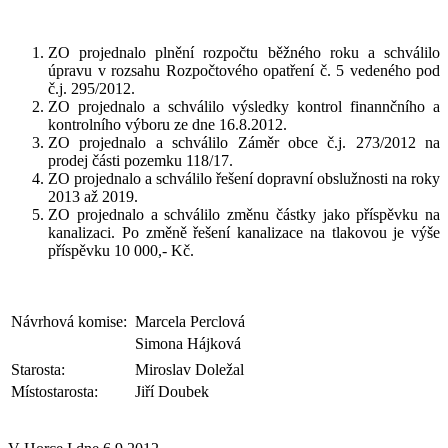
ZO projednalo plnění rozpočtu běžného roku a schválilo
úpravu v rozsahu Rozpočtového opatření č. 5 vedeného pod
č.j. 295/2012.
ZO projednalo a schválilo výsledky kontrol finannčního a
kontrolního výboru ze dne 16.8.2012.
ZO projednalo a schválilo Záměr obce č.j. 273/2012 na
prodej části pozemku 118/17.
ZO projednalo a schválilo řešení dopravní obslužnosti na roky
2013 až 2019.
ZO projednalo a schválilo změnu částky jako příspěvku na
kanalizaci. Po změně řešení kanalizace na tlakovou je výše
příspěvku 10 000,- Kč.
Návrhová komise:
Marcela Perclová
Simona Hájková
Starosta:
Miroslav Doležal
Místostarosta:
Jiří Doubek