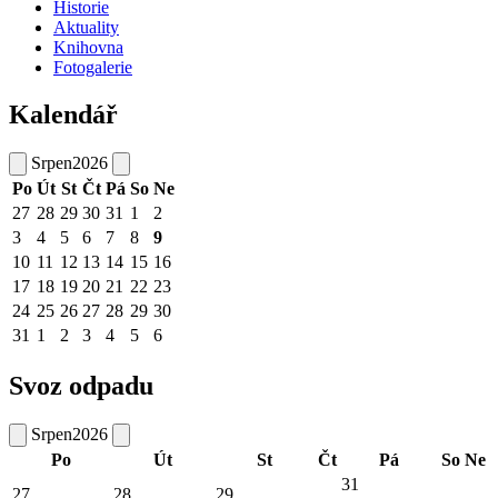
Historie
Aktuality
Knihovna
Fotogalerie
Kalendář
Srpen
2026
Po
Út
St
Čt
Pá
So
Ne
27
28
29
30
31
1
2
3
4
5
6
7
8
9
10
11
12
13
14
15
16
17
18
19
20
21
22
23
24
25
26
27
28
29
30
31
1
2
3
4
5
6
Svoz odpadu
Srpen
2026
Po
Út
St
Čt
Pá
So
Ne
31
27
28
29