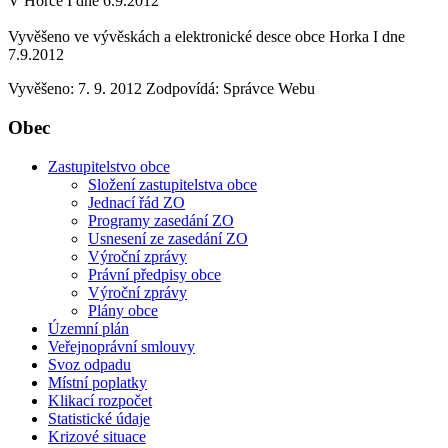
V Horce I dne 6.9.2012
Vyvěšeno ve vývěskách a elektronické desce obce Horka I dne
7.9.2012
Vyvěšeno: 7. 9. 2012
Zodpovídá:
Správce Webu
Obec
Zastupitelstvo obce
Složení zastupitelstva obce
Jednací řád ZO
Programy zasedání ZO
Usnesení ze zasedání ZO
Výroční zprávy
Právní předpisy obce
Výroční zprávy
Plány obce
Územní plán
Veřejnoprávní smlouvy
Svoz odpadu
Místní poplatky
Klikací rozpočet
Statistické údaje
Krizové situace