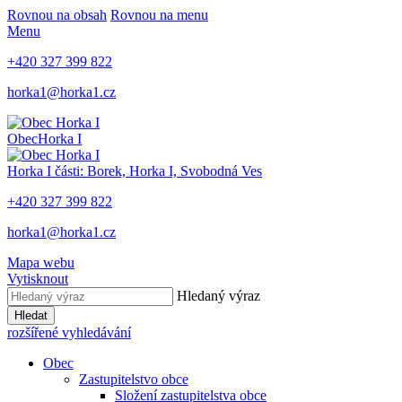
Rovnou na obsah
Rovnou na menu
Menu
+420 327 399 822
horka1@horka1.cz
Obec
Horka I
Horka I
části: Borek, Horka I, Svobodná Ves
+420 327 399 822
horka1@horka1.cz
Mapa webu
Vytisknout
Hledaný výraz
Hledat
rozšířené vyhledávání
Obec
Zastupitelstvo obce
Složení zastupitelstva obce