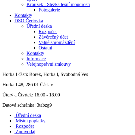
Kroužek - Stezka lesní moudrosti
Fotogalerie
Kontakty
DSO Čertovka
Úřední deska
Rozpočet
Závěrečný účet
Valné shromáždění
Ostatní
Kontakty
Informace
Veřejnoprávní smlouvy
Horka I
části: Borek, Horka I, Svobodná Ves
Horka I 48, 286 01 Čáslav
Úterý a Čtvrtek: 16.00 - 18.00
Datová schránka: 3tabzg9
Úřední deska
Místní poplatky
Rozpočet
Zpravodaj