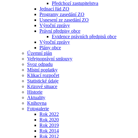
Předchozí zastupitelstva
Jednací řád ZO
Programy zasedání ZO
Usnesení ze zasedání ZO
Výroční zprávy
Právní předpisy obce
Evidence právních předpisů obce
Výroční zprávy
Plány obce
Územní plán
Veřejnoprávní smlouvy
Svoz odpadu
Místní poplatky
Klikací rozpočet
Statistické údaje
Krizové situace
Historie
Aktuality
Knihovna
Fotogalerie
Rok 2022
Rok 2020
Rok 2019
Rok 2014
Rok 2012