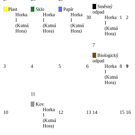
Směsný
Plast
Sklo
Papír
odpad
Horka
Horka
Horka
30
Horka
1
2
I
I
I
I
(Kutná
(Kutná
(Kutná
(Kutná
Hora)
Hora)
Hora)
Hora)
7
Biologický
odpad
3
4
5
6
Horka
8
9
I
(Kutná
Hora)
11
Kov
Horka
10
12
13
14
15
16
I
(Kutná
Hora)