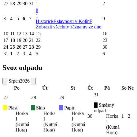
27
28
29
30
31
1
2
8
1
3
4
5
6
7
9
Historické slavnosti v Kolíně
Zobrazit všechny záznamy ze dne
10
11
12
13
14
15
16
17
18
19
20
21
22
23
24
25
26
27
28
29
30
31
1
2
3
4
5
6
Svoz odpadu
Srpen
2026
Po
Út
St
Čt
Pá
So
Ne
31
27
28
29
Směsný
Plast
Sklo
Papír
odpad
Horka
Horka
Horka
30
Horka
1
2
I
I
I
I
(Kutná
(Kutná
(Kutná
(Kutná
Hora)
Hora)
Hora)
Hora)