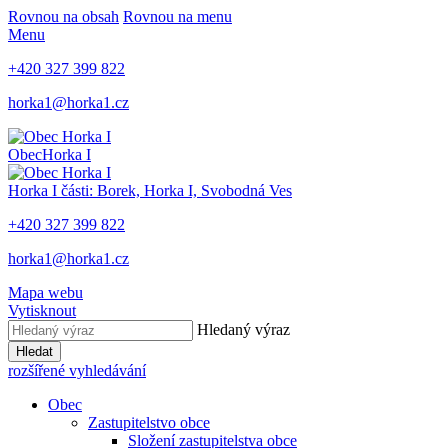
Rovnou na obsah
Rovnou na menu
Menu
+420 327 399 822
horka1@horka1.cz
Obec
Horka I
Horka I
části: Borek, Horka I, Svobodná Ves
+420 327 399 822
horka1@horka1.cz
Mapa webu
Vytisknout
Hledaný výraz
Hledat
rozšířené vyhledávání
Obec
Zastupitelstvo obce
Složení zastupitelstva obce