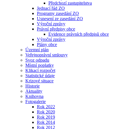
Předchozí zastupitelstva
Jednací řád ZO
Programy zasedání ZO
Usnesení ze zasedání ZO
Výroční zprávy
Právní předpisy obce
Evidence právních předpisů obce
Výroční zprávy
Plány obce
Územní plán
Veřejnoprávní smlouvy
Svoz odpadu
Místní poplatky
Klikací rozpočet
Statistické údaje
Krizové situace
Historie
Aktuality
Knihovna
Fotogalerie
Rok 2022
Rok 2020
Rok 2019
Rok 2014
Rok 2012