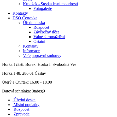
Kroužek - Stezka lesní moudrosti
Fotogalerie
Kontakty
DSO Čertovka
Úřední deska
Rozpočet
Závěrečný účet
Valné shromáždění
Ostatní
Kontakty
Informace
Veřejnoprávní smlouvy
Horka I
části: Borek, Horka I, Svobodná Ves
Horka I 48, 286 01 Čáslav
Úterý a Čtvrtek: 16.00 - 18.00
Datová schránka: 3tabzg9
Úřední deska
Místní poplatky
Rozpočet
Zpravodaj