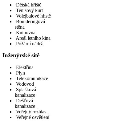
Dětská hřiště
Tenisový kurt
Volejbalové hřistě
Boulderingová
stěna
Knihovna
Areál letního kina
Požární nádrž
Inženýrské sítě
Elektřina
Plyn
Telekomunikace
Vodovod
Splašková
kanalizace
Dešťová
kanalizace
Veřejný rozhlas
Veřejné osvětlení