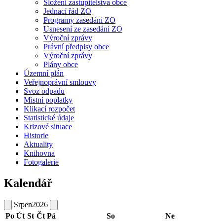
Složení zastupitelstva obce
Jednací řád ZO
Programy zasedání ZO
Usnesení ze zasedání ZO
Výroční zprávy
Právní předpisy obce
Výroční zprávy
Plány obce
Územní plán
Veřejnoprávní smlouvy
Svoz odpadu
Místní poplatky
Klikací rozpočet
Statistické údaje
Krizové situace
Historie
Aktuality
Knihovna
Fotogalerie
Kalendář
Srpen
2026
Po
Út
St
Čt
Pá
So
Ne