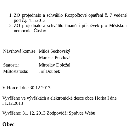
ZO projednalo a schválilo Rozpočtové opatření č. 7 vedené
pod č.j. 411/2013.
ZO projednalo a schválilo finanční příspěvek pro Městskou
nemocnici Čáslav.
Návrhová komise:
Miloš Sechovský
Marcela Perclová
Starosta:
Miroslav Doležal
Místostarosta:
Jiří Doubek
V Horce I dne 30.12.2013
Vyvěšeno ve vývěskách a elektronické desce obce Horka I dne
31.12.2013
Vyvěšeno: 31. 12. 2013
Zodpovídá:
Správce Webu
Obec