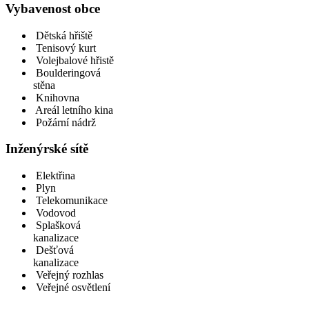
Vybavenost obce
Dětská hřiště
Tenisový kurt
Volejbalové hřistě
Boulderingová
stěna
Knihovna
Areál letního kina
Požární nádrž
Inženýrské sítě
Elektřina
Plyn
Telekomunikace
Vodovod
Splašková
kanalizace
Dešťová
kanalizace
Veřejný rozhlas
Veřejné osvětlení