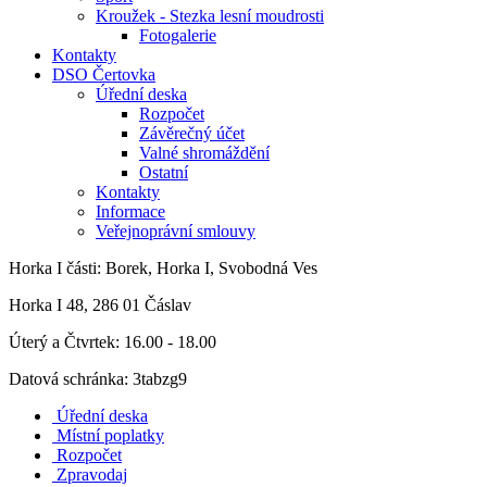
Kroužek - Stezka lesní moudrosti
Fotogalerie
Kontakty
DSO Čertovka
Úřední deska
Rozpočet
Závěrečný účet
Valné shromáždění
Ostatní
Kontakty
Informace
Veřejnoprávní smlouvy
Horka I
části: Borek, Horka I, Svobodná Ves
Horka I 48, 286 01 Čáslav
Úterý a Čtvrtek: 16.00 - 18.00
Datová schránka: 3tabzg9
Úřední deska
Místní poplatky
Rozpočet
Zpravodaj