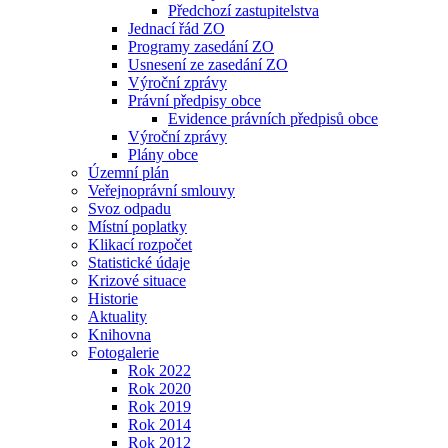
Předchozí zastupitelstva
Jednací řád ZO
Programy zasedání ZO
Usnesení ze zasedání ZO
Výroční zprávy
Právní předpisy obce
Evidence právních předpisů obce
Výroční zprávy
Plány obce
Územní plán
Veřejnoprávní smlouvy
Svoz odpadu
Místní poplatky
Klikací rozpočet
Statistické údaje
Krizové situace
Historie
Aktuality
Knihovna
Fotogalerie
Rok 2022
Rok 2020
Rok 2019
Rok 2014
Rok 2012