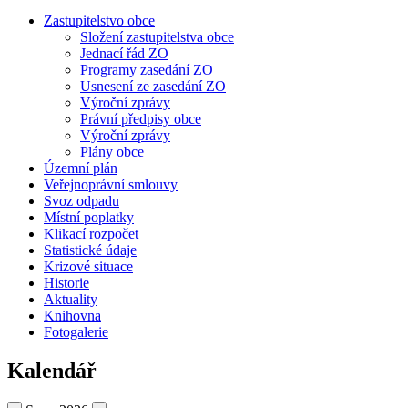
Zastupitelstvo obce
Složení zastupitelstva obce
Jednací řád ZO
Programy zasedání ZO
Usnesení ze zasedání ZO
Výroční zprávy
Právní předpisy obce
Výroční zprávy
Plány obce
Územní plán
Veřejnoprávní smlouvy
Svoz odpadu
Místní poplatky
Klikací rozpočet
Statistické údaje
Krizové situace
Historie
Aktuality
Knihovna
Fotogalerie
Kalendář