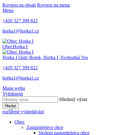
Rovnou na obsah
Rovnou na menu
Menu
+420 327 399 822
horka1@horka1.cz
Obec
Horka I
Horka I
části: Borek, Horka I, Svobodná Ves
+420 327 399 822
horka1@horka1.cz
Mapa webu
Vytisknout
Hledaný výraz
Hledat
rozšířené vyhledávání
Obec
Zastupitelstvo obce
Složení zastupitelstva obce