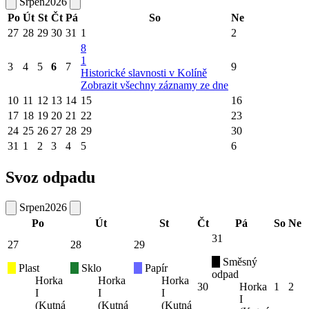
Srpen
2026
Po
Út
St
Čt
Pá
So
Ne
27
28
29
30
31
1
2
8
1
3
4
5
6
7
9
Historické slavnosti v Kolíně
Zobrazit všechny záznamy ze dne
10
11
12
13
14
15
16
17
18
19
20
21
22
23
24
25
26
27
28
29
30
31
1
2
3
4
5
6
Svoz odpadu
Srpen
2026
Po
Út
St
Čt
Pá
So
Ne
31
27
28
29
Směsný
Plast
Sklo
Papír
odpad
Horka
Horka
Horka
30
Horka
1
2
I
I
I
I
(Kutná
(Kutná
(Kutná