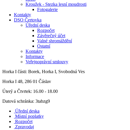
Kroužek - Stezka lesní moudrosti
Fotogalerie
Kontakty
DSO Čertovka
Úřední deska
Rozpočet
Závěrečný účet
Valné shromáždění
Ostatní
Kontakty
Informace
Veřejnoprávní smlouvy
Horka I
části: Borek, Horka I, Svobodná Ves
Horka I 48, 286 01 Čáslav
Úterý a Čtvrtek: 16.00 - 18.00
Datová schránka: 3tabzg9
Úřední deska
Místní poplatky
Rozpočet
Zpravodaj