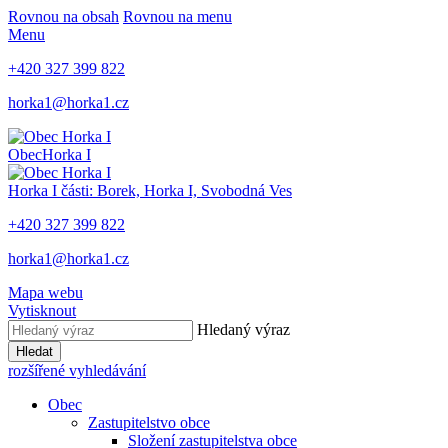
Rovnou na obsah
Rovnou na menu
Menu
+420 327 399 822
horka1@horka1.cz
Obec
Horka I
Horka I
části: Borek, Horka I, Svobodná Ves
+420 327 399 822
horka1@horka1.cz
Mapa webu
Vytisknout
Hledaný výraz
Hledat
rozšířené vyhledávání
Obec
Zastupitelstvo obce
Složení zastupitelstva obce