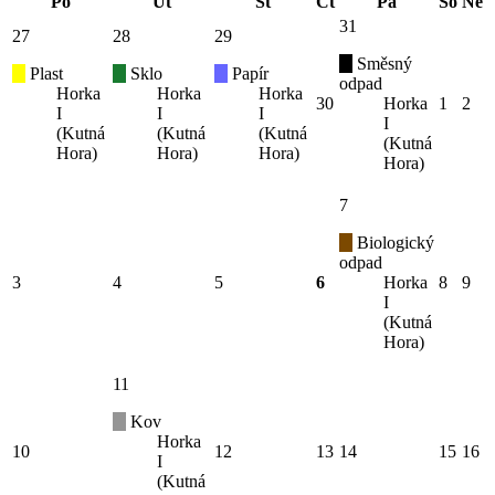
Po
Út
St
Čt
Pá
So
Ne
31
27
28
29
Směsný
Plast
Sklo
Papír
odpad
Horka
Horka
Horka
30
Horka
1
2
I
I
I
I
(Kutná
(Kutná
(Kutná
(Kutná
Hora)
Hora)
Hora)
Hora)
7
Biologický
odpad
3
4
5
6
Horka
8
9
I
(Kutná
Hora)
11
Kov
Horka
10
12
13
14
15
16
I
(Kutná