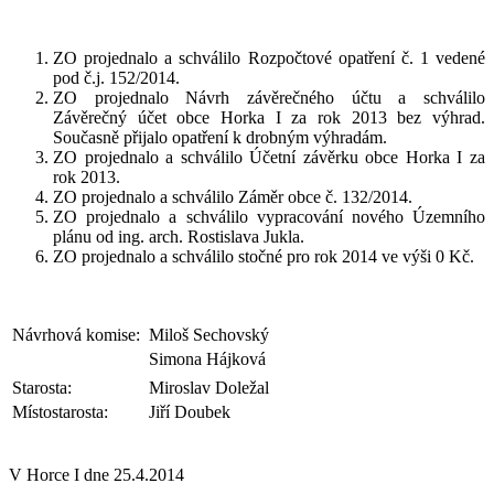
ZO projednalo a schválilo Rozpočtové opatření č. 1 vedené
pod č.j. 152/2014.
ZO projednalo Návrh závěrečného účtu a schválilo
Závěrečný účet obce Horka I za rok 2013 bez výhrad.
Současně přijalo opatření k drobným výhradám.
ZO projednalo a schválilo Účetní závěrku obce Horka I za
rok 2013.
ZO projednalo a schválilo Záměr obce č. 132/2014.
ZO projednalo a schválilo vypracování nového Územního
plánu od ing. arch. Rostislava Jukla.
ZO projednalo a schválilo stočné pro rok 2014 ve výši 0 Kč.
Návrhová komise:
Miloš Sechovský
Simona Hájková
Starosta:
Miroslav Doležal
Místostarosta:
Jiří Doubek
V Horce I dne 25.4.2014