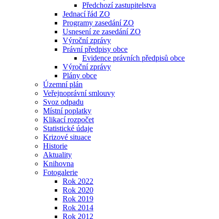
Předchozí zastupitelstva
Jednací řád ZO
Programy zasedání ZO
Usnesení ze zasedání ZO
Výroční zprávy
Právní předpisy obce
Evidence právních předpisů obce
Výroční zprávy
Plány obce
Územní plán
Veřejnoprávní smlouvy
Svoz odpadu
Místní poplatky
Klikací rozpočet
Statistické údaje
Krizové situace
Historie
Aktuality
Knihovna
Fotogalerie
Rok 2022
Rok 2020
Rok 2019
Rok 2014
Rok 2012