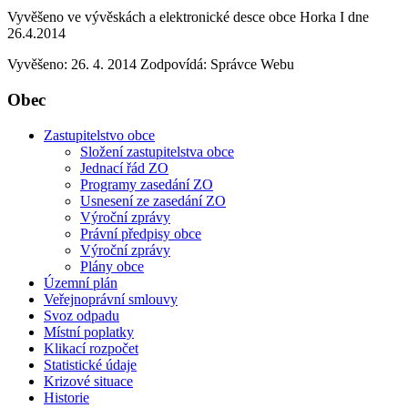
Vyvěšeno ve vývěskách a elektronické desce obce Horka I dne
26.4.2014
Vyvěšeno: 26. 4. 2014
Zodpovídá:
Správce Webu
Obec
Zastupitelstvo obce
Složení zastupitelstva obce
Jednací řád ZO
Programy zasedání ZO
Usnesení ze zasedání ZO
Výroční zprávy
Právní předpisy obce
Výroční zprávy
Plány obce
Územní plán
Veřejnoprávní smlouvy
Svoz odpadu
Místní poplatky
Klikací rozpočet
Statistické údaje
Krizové situace
Historie