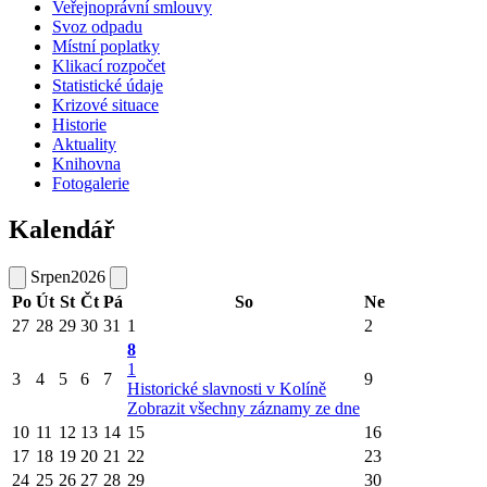
Veřejnoprávní smlouvy
Svoz odpadu
Místní poplatky
Klikací rozpočet
Statistické údaje
Krizové situace
Historie
Aktuality
Knihovna
Fotogalerie
Kalendář
Srpen
2026
Po
Út
St
Čt
Pá
So
Ne
27
28
29
30
31
1
2
8
1
3
4
5
6
7
9
Historické slavnosti v Kolíně
Zobrazit všechny záznamy ze dne
10
11
12
13
14
15
16
17
18
19
20
21
22
23
24
25
26
27
28
29
30