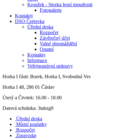
Kroužek - Stezka lesní moudrosti
Fotogalerie
Kontakty
DSO Čertovka
Úřední deska
Rozpočet
Závěrečný účet
Valné shromáždění
Ostatní
Kontakty
Informace
Veřejnoprávní smlouvy
Horka I
části: Borek, Horka I, Svobodná Ves
Horka I 48, 286 01 Čáslav
Úterý a Čtvrtek: 16.00 - 18.00
Datová schránka: 3tabzg9
Úřední deska
Místní poplatky
Rozpočet
Zpravodaj