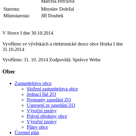
Marcela Perclová
Starosta:
Miroslav Doležal
Místostarosta:
Jiří Doubek
V Horce I dne 30.10.2014
Vyvěšeno ve vývěskách a elektronické desce obce Horka I dne
31.10.2014
Vyvěšeno: 31. 10. 2014
Zodpovídá:
Správce Webu
Obec
Zastupitelstvo obce
Složení zastupitelstva obce
Jednací řád ZO
Programy zasedání ZO
Usnesení ze zasedání ZO
Výroční zprávy
Právní předpisy obce
Výroční zprávy
Plány obce
Územní plán