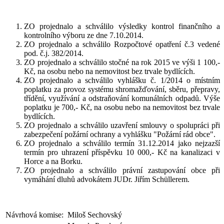
ZO projednalo a schválilo výsledky kontrol finančního a
kontrolního výboru ze dne 7.10.2014.
ZO projednalo a schválilo Rozpočtové opatření č.3 vedené
pod. č.j. 382/2014.
ZO projednalo a schválilo stočné na rok 2015 ve výši 1 100,-
Kč, na osobu nebo na nemovitost bez trvale bydlících.
ZO projednalo a schválilo vyhlášku č. 1/2014 o místním
poplatku za provoz systému shromažďování, sběru, přepravy,
třídění, využívání a odstraňování komunálních odpadů. Výše
poplatku je 700,- Kč, na osobu nebo na nemovitost bez trvale
bydlících.
ZO projednalo a schválilo uzavření smlouvy o spolupráci při
zabezpečení požární ochrany a vyhlášku "Požární rád obce".
ZO projednalo a schválilo termín 31.12.2014 jako nejzazší
termín pro uhrazení příspěvku 10 000,- Kč na kanalizaci v
Horce a na Borku.
ZO projednalo a schválilo právní zastupování obce při
vymáhání dluhů advokátem JUDr. Jiřím Schüllerem.
Návrhová komise:
Miloš Sechovský