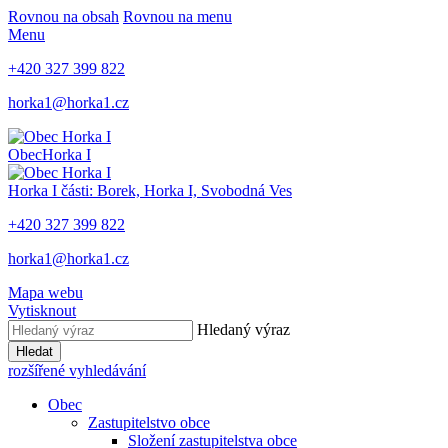
Rovnou na obsah
Rovnou na menu
Menu
+420 327 399 822
horka1@horka1.cz
Obec
Horka I
Horka I
části: Borek, Horka I, Svobodná Ves
+420 327 399 822
horka1@horka1.cz
Mapa webu
Vytisknout
Hledaný výraz
Hledat
rozšířené vyhledávání
Obec
Zastupitelstvo obce
Složení zastupitelstva obce