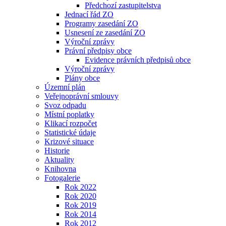
Předchozí zastupitelstva
Jednací řád ZO
Programy zasedání ZO
Usnesení ze zasedání ZO
Výroční zprávy
Právní předpisy obce
Evidence právních předpisů obce
Výroční zprávy
Plány obce
Územní plán
Veřejnoprávní smlouvy
Svoz odpadu
Místní poplatky
Klikací rozpočet
Statistické údaje
Krizové situace
Historie
Aktuality
Knihovna
Fotogalerie
Rok 2022
Rok 2020
Rok 2019
Rok 2014
Rok 2012