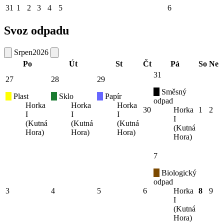
31
1
2
3
4
5
6
Svoz odpadu
Srpen
2026
Po
Út
St
Čt
Pá
So
Ne
31
27
28
29
Směsný
Plast
Sklo
Papír
odpad
Horka
Horka
Horka
30
Horka
1
2
I
I
I
I
(Kutná
(Kutná
(Kutná
(Kutná
Hora)
Hora)
Hora)
Hora)
7
Biologický
odpad
3
4
5
6
Horka
8
9
I
(Kutná
Hora)