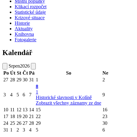
Místní poplatky
Klikací rozpočet
Statistické údaje
Krizové situace
Historie
Aktuality
Knihovna
Fotogalerie
Kalendář
Srpen
2026
Po
Út
St
Čt
Pá
So
Ne
27
28
29
30
31
1
2
8
1
3
4
5
6
7
9
Historické slavnosti v Kolíně
Zobrazit všechny záznamy ze dne
10
11
12
13
14
15
16
17
18
19
20
21
22
23
24
25
26
27
28
29
30
31
1
2
3
4
5
6