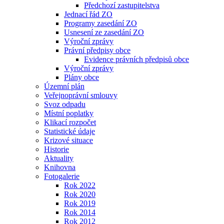
Předchozí zastupitelstva
Jednací řád ZO
Programy zasedání ZO
Usnesení ze zasedání ZO
Výroční zprávy
Právní předpisy obce
Evidence právních předpisů obce
Výroční zprávy
Plány obce
Územní plán
Veřejnoprávní smlouvy
Svoz odpadu
Místní poplatky
Klikací rozpočet
Statistické údaje
Krizové situace
Historie
Aktuality
Knihovna
Fotogalerie
Rok 2022
Rok 2020
Rok 2019
Rok 2014
Rok 2012