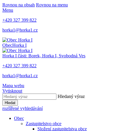
Rovnou na obsah
Rovnou na menu
Menu
+420 327 399 822
horka1@horka1.cz
Obec
Horka I
Horka I
části: Borek, Horka I, Svobodná Ves
+420 327 399 822
horka1@horka1.cz
Mapa webu
Vytisknout
Hledaný výraz
Hledat
rozšířené vyhledávání
Obec
Zastupitelstvo obce
Složení zastupitelstva obce