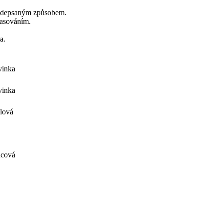
 předepsaným způsobem.
lasováním.
a.
vinka
vinka
lová
ncová