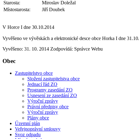
Starosta:
Miroslav Doležal
Místostarosta:
Jiří Doubek
V Horce I dne 30.10.2014
Vyvěšeno ve vývěskách a elektronické desce obce Horka I dne 31.10
Vyvěšeno: 31. 10. 2014
Zodpovídá:
Správce Webu
Obec
Zastupitelstvo obce
Složení zastupitelstva obce
Jednací řád ZO
Programy zasedání ZO
Usnesení ze zasedání ZO
Výroční zprávy
Právní předpisy obce
Výroční zprávy
Plány obce
Územní plán
Veřejnoprávní smlouvy
Svoz odpadu