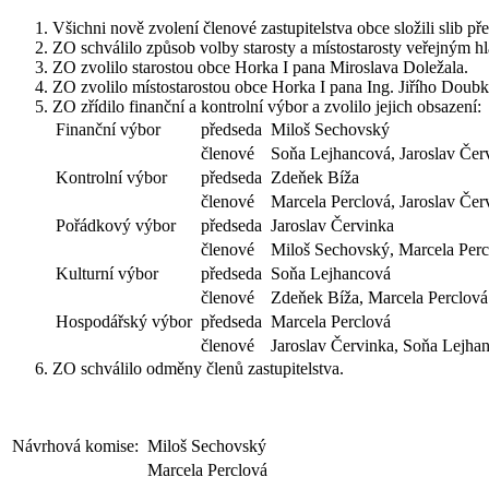
Všichni nově zvolení členové zastupitelstva obce složili slib
ZO schválilo způsob volby starosty a místostarosty veřejným h
ZO zvolilo starostou obce Horka I pana Miroslava Doležala.
ZO zvolilo místostarostou obce Horka I pana Ing. Jiřího Doubk
ZO zřídilo finanční a kontrolní výbor a zvolilo jejich obsazení:
Finanční výbor
předseda
Miloš Sechovský
členové
Soňa Lejhancová, Jaroslav Čer
Kontrolní výbor
předseda
Zdeňek Bíža
členové
Marcela Perclová, Jaroslav Čer
Pořádkový výbor
předseda
Jaroslav Červinka
členové
Miloš Sechovský, Marcela Perc
Kulturní výbor
předseda
Soňa Lejhancová
členové
Zdeňek Bíža, Marcela Perclová
Hospodářský výbor
předseda
Marcela Perclová
členové
Jaroslav Červinka, Soňa Lejha
ZO schválilo odměny členů zastupitelstva.
Návrhová komise:
Miloš Sechovský
Marcela Perclová