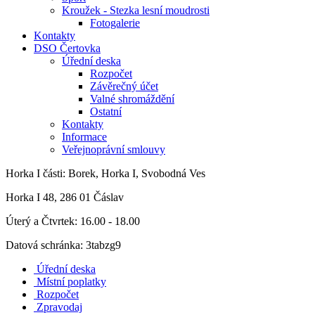
Kroužek - Stezka lesní moudrosti
Fotogalerie
Kontakty
DSO Čertovka
Úřední deska
Rozpočet
Závěrečný účet
Valné shromáždění
Ostatní
Kontakty
Informace
Veřejnoprávní smlouvy
Horka I
části: Borek, Horka I, Svobodná Ves
Horka I 48, 286 01 Čáslav
Úterý a Čtvrtek: 16.00 - 18.00
Datová schránka: 3tabzg9
Úřední deska
Místní poplatky
Rozpočet
Zpravodaj