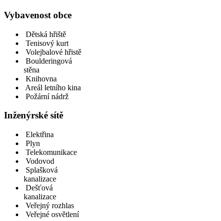
Vybavenost obce
Dětská hřiště
Tenisový kurt
Volejbalové hřistě
Boulderingová
stěna
Knihovna
Areál letního kina
Požární nádrž
Inženýrské sítě
Elektřina
Plyn
Telekomunikace
Vodovod
Splašková
kanalizace
Dešťová
kanalizace
Veřejný rozhlas
Veřejné osvětlení