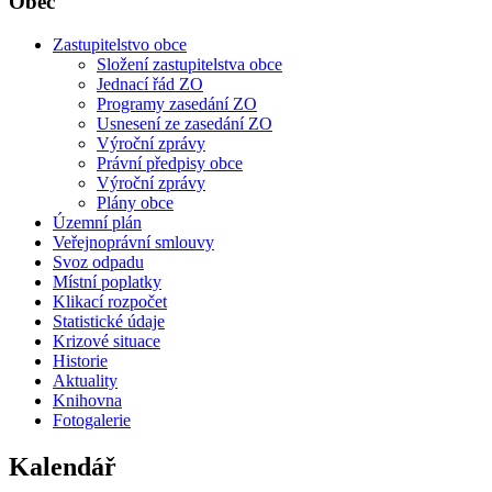
Obec
Zastupitelstvo obce
Složení zastupitelstva obce
Jednací řád ZO
Programy zasedání ZO
Usnesení ze zasedání ZO
Výroční zprávy
Právní předpisy obce
Výroční zprávy
Plány obce
Územní plán
Veřejnoprávní smlouvy
Svoz odpadu
Místní poplatky
Klikací rozpočet
Statistické údaje
Krizové situace
Historie
Aktuality
Knihovna
Fotogalerie
Kalendář