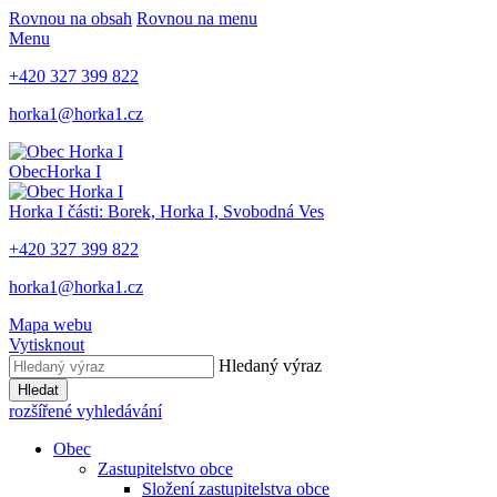
Rovnou na obsah
Rovnou na menu
Menu
+420 327 399 822
horka1@horka1.cz
Obec
Horka I
Horka I
části: Borek, Horka I, Svobodná Ves
+420 327 399 822
horka1@horka1.cz
Mapa webu
Vytisknout
Hledaný výraz
Hledat
rozšířené vyhledávání
Obec
Zastupitelstvo obce
Složení zastupitelstva obce