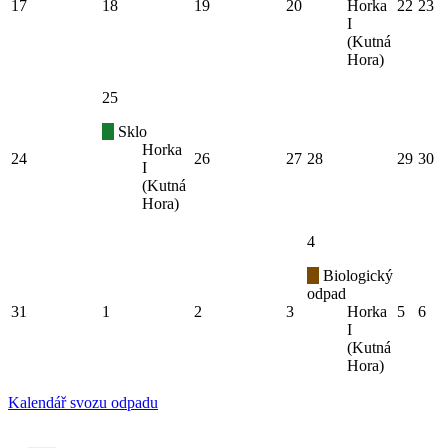
17
18
19
20
Horka
22
23
I
(Kutná
Hora)
25
Sklo
Horka
24
26
27
28
29
30
I
(Kutná
Hora)
4
Biologický
odpad
31
1
2
3
Horka
5
6
I
(Kutná
Hora)
Kalendář svozu odpadu