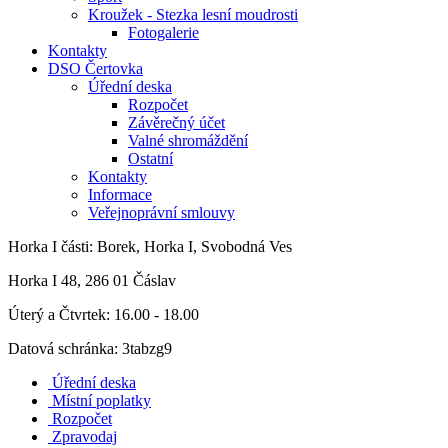
Kroužek - Stezka lesní moudrosti
Fotogalerie
Kontakty
DSO Čertovka
Úřední deska
Rozpočet
Závěrečný účet
Valné shromáždění
Ostatní
Kontakty
Informace
Veřejnoprávní smlouvy
Horka I
části: Borek, Horka I, Svobodná Ves
Horka I 48, 286 01 Čáslav
Úterý a Čtvrtek: 16.00 - 18.00
Datová schránka: 3tabzg9
Úřední deska
Místní poplatky
Rozpočet
Zpravodaj