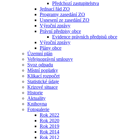
Předchozí zastupitelstva
Jednací řád ZO
Programy zasedání ZO
Usnesení ze zasedání ZO
Výroční zprávy
Právní předpisy obce
Evidence právních předpisů obce
Výroční zprávy
Plány obce
Územní plán
Veřejnoprávní smlouvy
Svoz odpadu
Místní poplatky
Klikací rozpočet
Statistické údaje
Krizové situace
Historie
Aktuality
Knihovna
Fotogalerie
Rok 2022
Rok 2020
Rok 2019
Rok 2014
Rok 2012