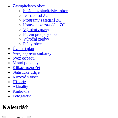
Zastupitelstvo obce
Složení zastupitelstva obce
Jednací řád ZO
Programy zasedání ZO
Usnesení ze zasedání ZO
Výroční zprávy
Právní předpisy obce
Výroční zprávy
Plány obce
Územní plán
Veřejnoprávní smlouvy
Svoz odpadu
Místní poplatky
Klikací rozpočet
Statistické údaje
Krizové situace
Historie
Aktuality
Knihovna
Fotogalerie
Kalendář