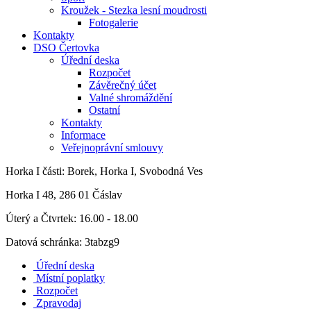
Kroužek - Stezka lesní moudrosti
Fotogalerie
Kontakty
DSO Čertovka
Úřední deska
Rozpočet
Závěrečný účet
Valné shromáždění
Ostatní
Kontakty
Informace
Veřejnoprávní smlouvy
Horka I
části: Borek, Horka I, Svobodná Ves
Horka I 48, 286 01 Čáslav
Úterý a Čtvrtek: 16.00 - 18.00
Datová schránka: 3tabzg9
Úřední deska
Místní poplatky
Rozpočet
Zpravodaj