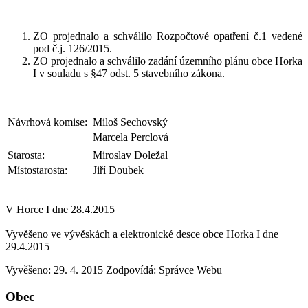
ZO projednalo a schválilo Rozpočtové opatření č.1 vedené
pod č.j. 126/2015.
ZO projednalo a schválilo zadání územního plánu obce Horka
I v souladu s §47 odst. 5 stavebního zákona.
Návrhová komise:
Miloš Sechovský
Marcela Perclová
Starosta:
Miroslav Doležal
Místostarosta:
Jiří Doubek
V Horce I dne 28.4.2015
Vyvěšeno ve vývěskách a elektronické desce obce Horka I dne
29.4.2015
Vyvěšeno: 29. 4. 2015
Zodpovídá:
Správce Webu
Obec