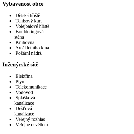
Vybavenost obce
Dětská hřiště
Tenisový kurt
Volejbalové hřistě
Boulderingová
stěna
Knihovna
Areál letního kina
Požární nádrž
Inženýrské sítě
Elektřina
Plyn
Telekomunikace
Vodovod
Splašková
kanalizace
Dešťová
kanalizace
Veřejný rozhlas
Veřejné osvětlení