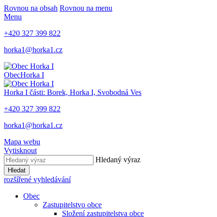
Rovnou na obsah
Rovnou na menu
Menu
+420 327 399 822
horka1@horka1.cz
Obec
Horka I
Horka I
části: Borek, Horka I, Svobodná Ves
+420 327 399 822
horka1@horka1.cz
Mapa webu
Vytisknout
Hledaný výraz
Hledat
rozšířené vyhledávání
Obec
Zastupitelstvo obce
Složení zastupitelstva obce