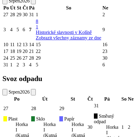
Srpen
2026
Po
Út
St
Čt
Pá
So
Ne
27
28
29
30
31
1
2
8
1
3
4
5
6
7
9
Historické slavnosti v Kolíně
Zobrazit všechny záznamy ze dne
10
11
12
13
14
15
16
17
18
19
20
21
22
23
24
25
26
27
28
29
30
31
1
2
3
4
5
6
Svoz odpadu
Srpen
2026
Po
Út
St
Čt
Pá
So
Ne
31
27
28
29
Směsný
Plast
Sklo
Papír
odpad
Horka
Horka
Horka
30
Horka
1
2
I
I
I
I
(Kutná
(Kutná
(Kutná