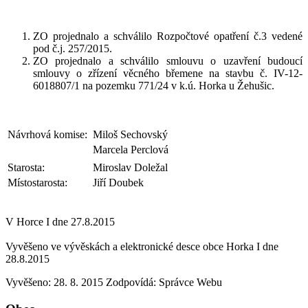
ZO projednalo a schválilo Rozpočtové opatření č.3 vedené
pod č.j. 257/2015.
ZO projednalo a schválilo smlouvu o uzavření budoucí
smlouvy o zřízení věcného břemene na stavbu č. IV-12-
6018807/1 na pozemku 771/24 v k.ú. Horka u Žehušic.
Návrhová komise:
Miloš Sechovský
Marcela Perclová
Starosta:
Miroslav Doležal
Místostarosta:
Jiří Doubek
V Horce I dne 27.8.2015
Vyvěšeno ve vývěskách a elektronické desce obce Horka I dne
28.8.2015
Vyvěšeno: 28. 8. 2015
Zodpovídá:
Správce Webu