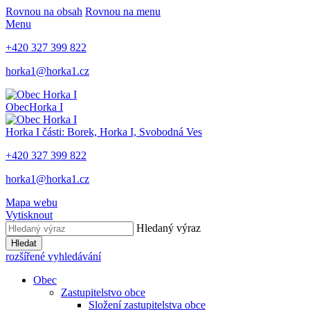
Rovnou na obsah
Rovnou na menu
Menu
+420 327 399 822
horka1@horka1.cz
Obec
Horka I
Horka I
části: Borek, Horka I, Svobodná Ves
+420 327 399 822
horka1@horka1.cz
Mapa webu
Vytisknout
Hledaný výraz
Hledat
rozšířené vyhledávání
Obec
Zastupitelstvo obce
Složení zastupitelstva obce