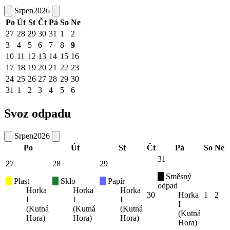
Srpen
2026
Po
Út
St
Čt
Pá
So
Ne
27
28
29
30
31
1
2
3
4
5
6
7
8
9
10
11
12
13
14
15
16
17
18
19
20
21
22
23
24
25
26
27
28
29
30
31
1
2
3
4
5
6
Svoz odpadu
Srpen
2026
Po
Út
St
Čt
Pá
So
Ne
31
27
28
29
Směsný
Plast
Sklo
Papír
odpad
Horka
Horka
Horka
30
Horka
1
2
I
I
I
I
(Kutná
(Kutná
(Kutná
(Kutná
Hora)
Hora)
Hora)
Hora)