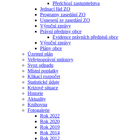
Předchozí zastupitelstva
Jednací řád ZO
Programy zasedání ZO
Usnesení ze zasedání ZO
Výroční zprávy
Právní předpisy obce
Evidence právních předpisů obce
Výroční zprávy
Plány obce
Územní plán
Veřejnoprávní smlouvy
Svoz odpadu
Místní poplatky
Klikací rozpočet
Statistické údaje
Krizové situace
Historie
Aktuality
Knihovna
Fotogalerie
Rok 2022
Rok 2020
Rok 2019
Rok 2014
Rok 2012