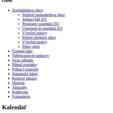
Obec
Zastupitelstvo obce
Složení zastupitelstva obce
Jednací řád ZO
Programy zasedání ZO
Usnesení ze zasedání ZO
Výroční zprávy
Právní předpisy obce
Výroční zprávy
Plány obce
Územní plán
Veřejnoprávní smlouvy
Svoz odpadu
Místní poplatky
Klikací rozpočet
Statistické údaje
Krizové situace
Historie
Aktuality
Knihovna
Fotogalerie
Kalendář