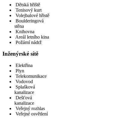
Dětská hřiště
Tenisový kurt
Volejbalové hřistě
Boulderingová
stěna
Knihovna
Areál letního kina
Požární nádrž
Inženýrské sítě
Elektřina
Plyn
Telekomunikace
Vodovod
Splašková
kanalizace
Dešťová
kanalizace
Veřejný rozhlas
Veřejné osvětlení