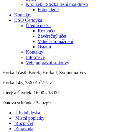
Kroužek - Stezka lesní moudrosti
Fotogalerie
Kontakty
DSO Čertovka
Úřední deska
Rozpočet
Závěrečný účet
Valné shromáždění
Ostatní
Kontakty
Informace
Veřejnoprávní smlouvy
Horka I
části: Borek, Horka I, Svobodná Ves
Horka I 48, 286 01 Čáslav
Úterý a Čtvrtek: 16.00 - 18.00
Datová schránka: 3tabzg9
Úřední deska
Místní poplatky
Rozpočet
Zpravodaj