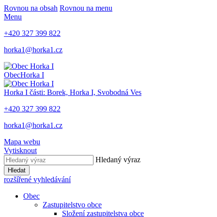
Rovnou na obsah
Rovnou na menu
Menu
+420 327 399 822
horka1@horka1.cz
Obec
Horka I
Horka I
části: Borek, Horka I, Svobodná Ves
+420 327 399 822
horka1@horka1.cz
Mapa webu
Vytisknout
Hledaný výraz
Hledat
rozšířené vyhledávání
Obec
Zastupitelstvo obce
Složení zastupitelstva obce