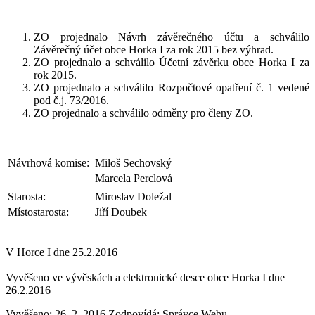
ZO projednalo Návrh závěrečného účtu a schválilo
Závěrečný účet obce Horka I za rok 2015 bez výhrad.
ZO projednalo a schválilo Účetní závěrku obce Horka I za
rok 2015.
ZO projednalo a schválilo Rozpočtové opatření č. 1 vedené
pod č.j. 73/2016.
ZO projednalo a schválilo odměny pro členy ZO.
Návrhová komise:
Miloš Sechovský
Marcela Perclová
Starosta:
Miroslav Doležal
Místostarosta:
Jiří Doubek
V Horce I dne 25.2.2016
Vyvěšeno ve vývěskách a elektronické desce obce Horka I dne
26.2.2016
Vyvěšeno: 26. 2. 2016
Zodpovídá:
Správce Webu