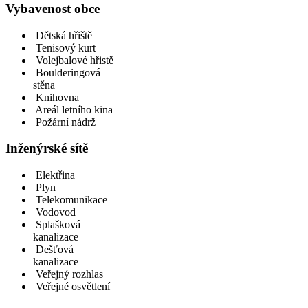
Vybavenost obce
Dětská hřiště
Tenisový kurt
Volejbalové hřistě
Boulderingová
stěna
Knihovna
Areál letního kina
Požární nádrž
Inženýrské sítě
Elektřina
Plyn
Telekomunikace
Vodovod
Splašková
kanalizace
Dešťová
kanalizace
Veřejný rozhlas
Veřejné osvětlení