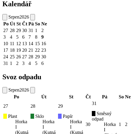
Kalendář
Srpen
2026
Po
Út
St
Čt
Pá
So
Ne
27
28
29
30
31
1
2
3
4
5
6
7
8
9
10
11
12
13
14
15
16
17
18
19
20
21
22
23
24
25
26
27
28
29
30
31
1
2
3
4
5
6
Svoz odpadu
Srpen
2026
Po
Út
St
Čt
Pá
So
Ne
31
27
28
29
Směsný
Plast
Sklo
Papír
odpad
Horka
Horka
Horka
30
Horka
1
2
I
I
I
I
(Kutná
(Kutná
(Kutná