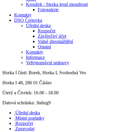
Kroužek - Stezka lesní moudrosti
Fotogalerie
Kontakty
DSO Čertovka
Úřední deska
Rozpočet
Závěrečný účet
Valné shromáždění
Ostatní
Kontakty
Informace
Veřejnoprávní smlouvy
Horka I
části: Borek, Horka I, Svobodná Ves
Horka I 48, 286 01 Čáslav
Úterý a Čtvrtek: 16.00 - 18.00
Datová schránka: 3tabzg9
Úřední deska
Místní poplatky
Rozpočet
Zpravodaj