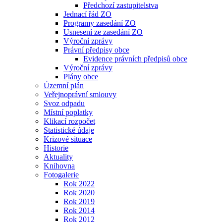
Předchozí zastupitelstva
Jednací řád ZO
Programy zasedání ZO
Usnesení ze zasedání ZO
Výroční zprávy
Právní předpisy obce
Evidence právních předpisů obce
Výroční zprávy
Plány obce
Územní plán
Veřejnoprávní smlouvy
Svoz odpadu
Místní poplatky
Klikací rozpočet
Statistické údaje
Krizové situace
Historie
Aktuality
Knihovna
Fotogalerie
Rok 2022
Rok 2020
Rok 2019
Rok 2014
Rok 2012