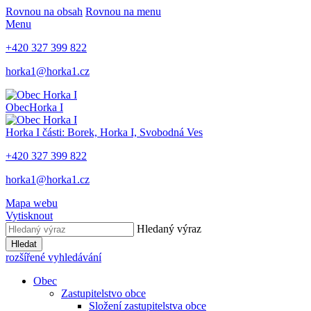
Rovnou na obsah
Rovnou na menu
Menu
+420 327 399 822
horka1@horka1.cz
Obec
Horka I
Horka I
části: Borek, Horka I, Svobodná Ves
+420 327 399 822
horka1@horka1.cz
Mapa webu
Vytisknout
Hledaný výraz
Hledat
rozšířené vyhledávání
Obec
Zastupitelstvo obce
Složení zastupitelstva obce