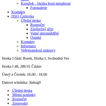
Kroužek - Stezka lesní moudrosti
Fotogalerie
Kontakty
DSO Čertovka
Úřední deska
Rozpočet
Závěrečný účet
Valné shromáždění
Ostatní
Kontakty
Informace
Veřejnoprávní smlouvy
Horka I
části: Borek, Horka I, Svobodná Ves
Horka I 48, 286 01 Čáslav
Úterý a Čtvrtek: 16.00 - 18.00
Datová schránka: 3tabzg9
Úřední deska
Místní poplatky
Rozpočet
Zpravodaj