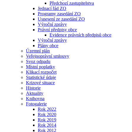
Předchozí zastupitelstva
Jednací řád ZO
Programy zasedání ZO
Usnesení ze zasedání ZO
Výroční zprávy
Právní předpisy obce
Evidence právních předpisů obce
Výroční zprávy
Plány obce
Územní plán
Veřejnoprávní smlouvy
Svoz odpadu
Místní poplatky
Klikací rozpočet
Statistické údaje
Krizové situace
Historie
Aktuality
Knihovna
Fotogalerie
Rok 2022
Rok 2020
Rok 2019
Rok 2014
Rok 2012