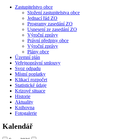
Zastupitelstvo obce
Složení zastupitelstva obce
Jednací řád ZO
Programy zasedání ZO
Usnesení ze zasedání ZO
Výroční zprávy
Právní předpisy obce
Výroční zprávy
Plány obce
Územní plán
Veřejnoprávní smlouvy
Svoz odpadu
Místní poplatky
Klikací rozpočet
Statistické údaje
Krizové situace
Historie
Aktuality
Knihovna
Fotogalerie
Kalendář