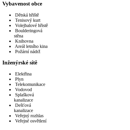
Vybavenost obce
Dětská hřiště
Tenisový kurt
Volejbalové hřistě
Boulderingová
stěna
Knihovna
Areál letního kina
Požární nádrž
Inženýrské sítě
Elektřina
Plyn
Telekomunikace
Vodovod
Splašková
kanalizace
Dešťová
kanalizace
Veřejný rozhlas
Veřejné osvětlení