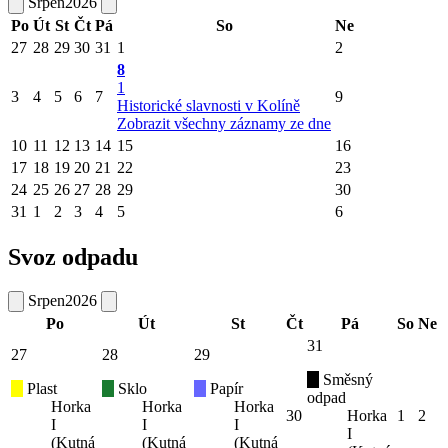
Srpen
2026
Po
Út
St
Čt
Pá
So
Ne
27
28
29
30
31
1
2
8
1
3
4
5
6
7
9
Historické slavnosti v Kolíně
Zobrazit všechny záznamy ze dne
10
11
12
13
14
15
16
17
18
19
20
21
22
23
24
25
26
27
28
29
30
31
1
2
3
4
5
6
Svoz odpadu
Srpen
2026
Po
Út
St
Čt
Pá
So
Ne
31
27
28
29
Směsný
Plast
Sklo
Papír
odpad
Horka
Horka
Horka
30
Horka
1
2
I
I
I
I
(Kutná
(Kutná
(Kutná