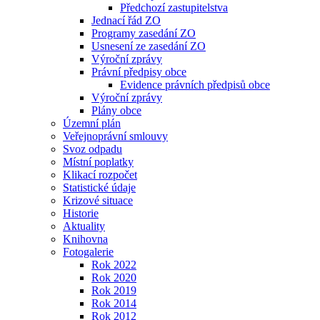
Předchozí zastupitelstva
Jednací řád ZO
Programy zasedání ZO
Usnesení ze zasedání ZO
Výroční zprávy
Právní předpisy obce
Evidence právních předpisů obce
Výroční zprávy
Plány obce
Územní plán
Veřejnoprávní smlouvy
Svoz odpadu
Místní poplatky
Klikací rozpočet
Statistické údaje
Krizové situace
Historie
Aktuality
Knihovna
Fotogalerie
Rok 2022
Rok 2020
Rok 2019
Rok 2014
Rok 2012