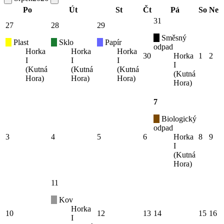
Po
Út
St
Čt
Pá
So
Ne
31
27
28
29
Směsný
Plast
Sklo
Papír
odpad
Horka
Horka
Horka
30
Horka
1
2
I
I
I
I
(Kutná
(Kutná
(Kutná
(Kutná
Hora)
Hora)
Hora)
Hora)
7
Biologický
odpad
3
4
5
6
Horka
8
9
I
(Kutná
Hora)
11
Kov
Horka
10
12
13
14
15
16
I