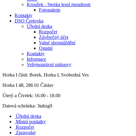
Kroužek - Stezka lesní moudrosti
Fotogalerie
Kontakty
DSO Čertovka
Úřední deska
Rozpočet
Závěrečný účet
Valné shromáždění
Ostatní
Kontakty
Informace
Veřejnoprávní smlouvy
Horka I
části: Borek, Horka I, Svobodná Ves
Horka I 48, 286 01 Čáslav
Úterý a Čtvrtek: 16.00 - 18.00
Datová schránka: 3tabzg9
Úřední deska
Místní poplatky
Rozpočet
Zpravodaj