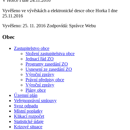
V Horce I dne 24.11.2016
Vyvěšeno ve vývěskách a elektronické desce obce Horka I dne
25.11.2016
Vyvěšeno: 25. 11. 2016
Zodpovídá:
Správce Webu
Obec
Zastupitelstvo obce
Složení zastupitelstva obce
Jednací řád ZO
Programy zasedání ZO
Usnesení ze zasedání ZO
Výroční zprávy
Právní předpisy obce
Výroční zprávy
Plány obce
Územní plán
Veřejnoprávní smlouvy
Svoz odpadu
Místní poplatky
Klikací rozpočet
Statistické údaje
Krizové situace