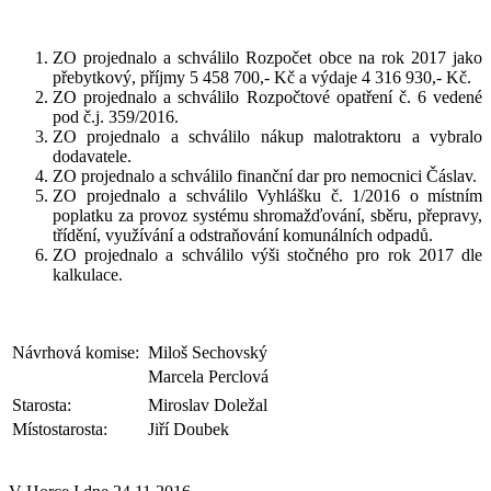
ZO projednalo a schválilo Rozpočet obce na rok 2017 jako
přebytkový, příjmy 5 458 700,- Kč a výdaje 4 316 930,- Kč.
ZO projednalo a schválilo Rozpočtové opatření č. 6 vedené
pod č.j. 359/2016.
ZO projednalo a schválilo nákup malotraktoru a vybralo
dodavatele.
ZO projednalo a schválilo finanční dar pro nemocnici Čáslav.
ZO projednalo a schválilo Vyhlášku č. 1/2016 o místním
poplatku za provoz systému shromažďování, sběru, přepravy,
třídění, využívání a odstraňování komunálních odpadů.
ZO projednalo a schválilo výši stočného pro rok 2017 dle
kalkulace.
Návrhová komise:
Miloš Sechovský
Marcela Perclová
Starosta:
Miroslav Doležal
Místostarosta:
Jiří Doubek