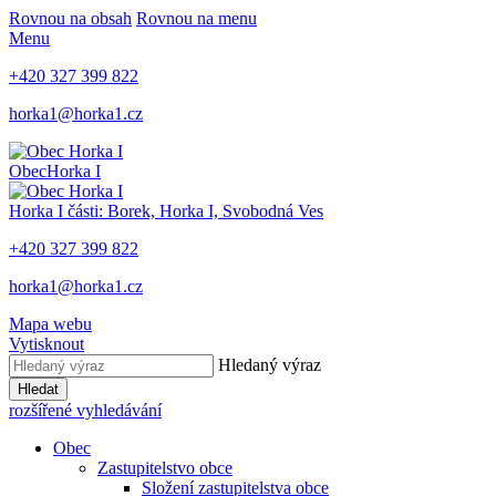
Rovnou na obsah
Rovnou na menu
Menu
+420 327 399 822
horka1@horka1.cz
Obec
Horka I
Horka I
části: Borek, Horka I, Svobodná Ves
+420 327 399 822
horka1@horka1.cz
Mapa webu
Vytisknout
Hledaný výraz
Hledat
rozšířené vyhledávání
Obec
Zastupitelstvo obce
Složení zastupitelstva obce