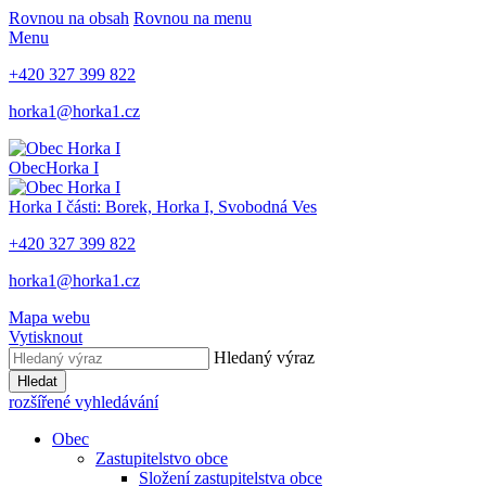
Rovnou na obsah
Rovnou na menu
Menu
+420 327 399 822
horka1@horka1.cz
Obec
Horka I
Horka I
části: Borek, Horka I, Svobodná Ves
+420 327 399 822
horka1@horka1.cz
Mapa webu
Vytisknout
Hledaný výraz
Hledat
rozšířené vyhledávání
Obec
Zastupitelstvo obce
Složení zastupitelstva obce