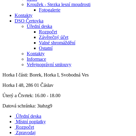
Kroužek - Stezka lesní moudrosti
Fotogalerie
Kontakty
DSO Čertovka
Úřední deska
Rozpočet
Závěrečný účet
Valné shromáždění
Ostatní
Kontakty
Informace
Veřejnoprávní smlouvy
Horka I
části: Borek, Horka I, Svobodná Ves
Horka I 48, 286 01 Čáslav
Úterý a Čtvrtek: 16.00 - 18.00
Datová schránka: 3tabzg9
Úřední deska
Místní poplatky
Rozpočet
Zpravodaj