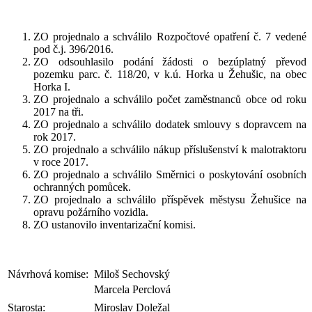
ZO projednalo a schválilo Rozpočtové opatření č. 7 vedené
pod č.j. 396/2016.
ZO odsouhlasilo podání žádosti o bezúplatný převod
pozemku parc. č. 118/20, v k.ú. Horka u Žehušic, na obec
Horka I.
ZO projednalo a schválilo počet zaměstnanců obce od roku
2017 na tři.
ZO projednalo a schválilo dodatek smlouvy s dopravcem na
rok 2017.
ZO projednalo a schválilo nákup příslušenství k malotraktoru
v roce 2017.
ZO projednalo a schválilo Směrnici o poskytování osobních
ochranných pomůcek.
ZO projednalo a schválilo příspěvek městysu Žehušice na
opravu požárního vozidla.
ZO ustanovilo inventarizační komisi.
Návrhová komise:
Miloš Sechovský
Marcela Perclová
Starosta:
Miroslav Doležal