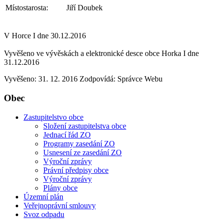
Místostarosta:
Jiří Doubek
V Horce I dne 30.12.2016
Vyvěšeno ve vývěskách a elektronické desce obce Horka I dne
31.12.2016
Vyvěšeno: 31. 12. 2016
Zodpovídá:
Správce Webu
Obec
Zastupitelstvo obce
Složení zastupitelstva obce
Jednací řád ZO
Programy zasedání ZO
Usnesení ze zasedání ZO
Výroční zprávy
Právní předpisy obce
Výroční zprávy
Plány obce
Územní plán
Veřejnoprávní smlouvy
Svoz odpadu