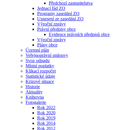
Předchozí zastupitelstva
Jednací řád ZO
Programy zasedání ZO
Usnesení ze zasedání ZO
Výroční zprávy
Právní předpisy obce
Evidence právních předpisů obce
Výroční zprávy
Plány obce
Územní plán
Veřejnoprávní smlouvy
Svoz odpadu
Místní poplatky
Klikací rozpočet
Statistické údaje
Krizové situace
Historie
Aktuality
Knihovna
Fotogalerie
Rok 2022
Rok 2020
Rok 2019
Rok 2014
Rok 2012