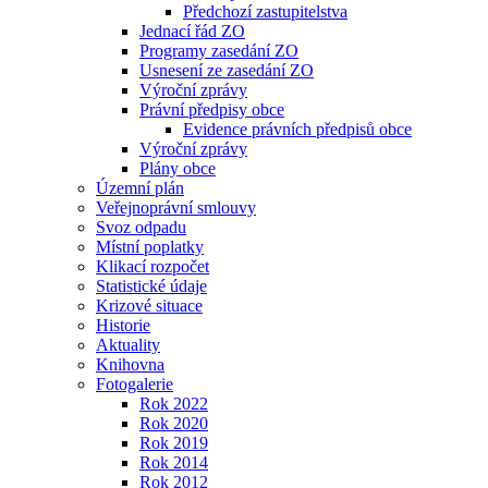
Předchozí zastupitelstva
Jednací řád ZO
Programy zasedání ZO
Usnesení ze zasedání ZO
Výroční zprávy
Právní předpisy obce
Evidence právních předpisů obce
Výroční zprávy
Plány obce
Územní plán
Veřejnoprávní smlouvy
Svoz odpadu
Místní poplatky
Klikací rozpočet
Statistické údaje
Krizové situace
Historie
Aktuality
Knihovna
Fotogalerie
Rok 2022
Rok 2020
Rok 2019
Rok 2014
Rok 2012