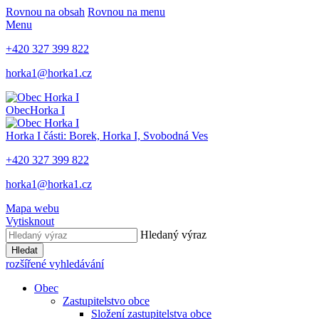
Rovnou na obsah
Rovnou na menu
Menu
+420 327 399 822
horka1@horka1.cz
Obec
Horka I
Horka I
části: Borek, Horka I, Svobodná Ves
+420 327 399 822
horka1@horka1.cz
Mapa webu
Vytisknout
Hledaný výraz
Hledat
rozšířené vyhledávání
Obec
Zastupitelstvo obce
Složení zastupitelstva obce