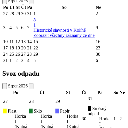
Srpen
2026
Po
Út
St
Čt
Pá
So
Ne
27
28
29
30
31
1
2
8
1
3
4
5
6
7
9
Historické slavnosti v Kolíně
Zobrazit všechny záznamy ze dne
10
11
12
13
14
15
16
17
18
19
20
21
22
23
24
25
26
27
28
29
30
31
1
2
3
4
5
6
Svoz odpadu
Srpen
2026
Po
Út
St
Čt
Pá
So
Ne
31
27
28
29
Směsný
Plast
Sklo
Papír
odpad
Horka
Horka
Horka
30
Horka
1
2
I
I
I
I
(Kutná
(Kutná
(Kutná