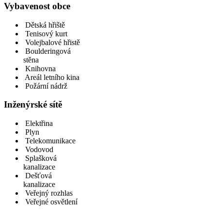
Vybavenost obce
Dětská hřiště
Tenisový kurt
Volejbalové hřistě
Boulderingová
stěna
Knihovna
Areál letního kina
Požární nádrž
Inženýrské sítě
Elektřina
Plyn
Telekomunikace
Vodovod
Splašková
kanalizace
Dešťová
kanalizace
Veřejný rozhlas
Veřejné osvětlení