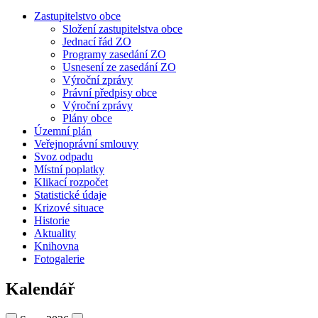
Zastupitelstvo obce
Složení zastupitelstva obce
Jednací řád ZO
Programy zasedání ZO
Usnesení ze zasedání ZO
Výroční zprávy
Právní předpisy obce
Výroční zprávy
Plány obce
Územní plán
Veřejnoprávní smlouvy
Svoz odpadu
Místní poplatky
Klikací rozpočet
Statistické údaje
Krizové situace
Historie
Aktuality
Knihovna
Fotogalerie
Kalendář