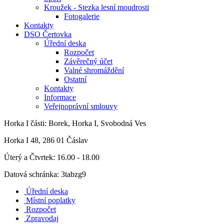
Kroužek - Stezka lesní moudrosti
Fotogalerie
Kontakty
DSO Čertovka
Úřední deska
Rozpočet
Závěrečný účet
Valné shromáždění
Ostatní
Kontakty
Informace
Veřejnoprávní smlouvy
Horka I
části: Borek, Horka I, Svobodná Ves
Horka I 48, 286 01 Čáslav
Úterý a Čtvrtek: 16.00 - 18.00
Datová schránka: 3tabzg9
Úřední deska
Místní poplatky
Rozpočet
Zpravodaj