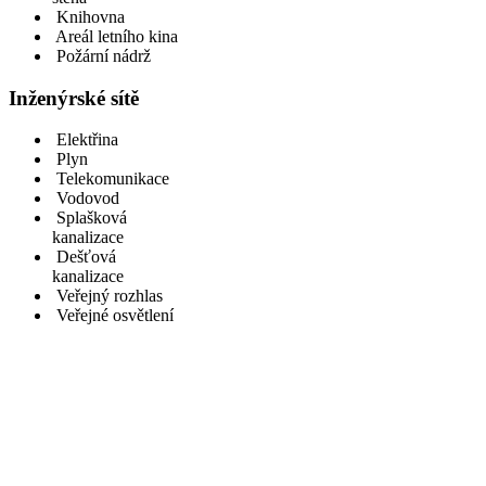
Knihovna
Areál letního kina
Požární nádrž
Inženýrské sítě
Elektřina
Plyn
Telekomunikace
Vodovod
Splašková
kanalizace
Dešťová
kanalizace
Veřejný rozhlas
Veřejné osvětlení