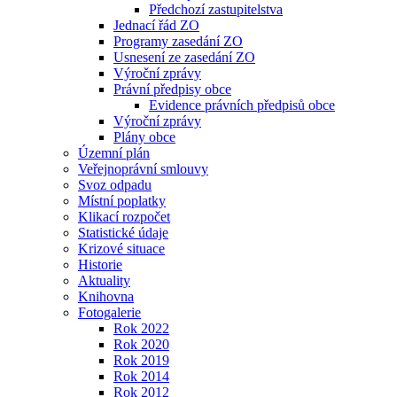
Předchozí zastupitelstva
Jednací řád ZO
Programy zasedání ZO
Usnesení ze zasedání ZO
Výroční zprávy
Právní předpisy obce
Evidence právních předpisů obce
Výroční zprávy
Plány obce
Územní plán
Veřejnoprávní smlouvy
Svoz odpadu
Místní poplatky
Klikací rozpočet
Statistické údaje
Krizové situace
Historie
Aktuality
Knihovna
Fotogalerie
Rok 2022
Rok 2020
Rok 2019
Rok 2014
Rok 2012