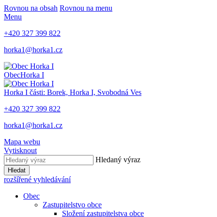
Rovnou na obsah
Rovnou na menu
Menu
+420 327 399 822
horka1@horka1.cz
Obec
Horka I
Horka I
části: Borek, Horka I, Svobodná Ves
+420 327 399 822
horka1@horka1.cz
Mapa webu
Vytisknout
Hledaný výraz
Hledat
rozšířené vyhledávání
Obec
Zastupitelstvo obce
Složení zastupitelstva obce