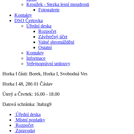
Kroužek - Stezka lesní moudrosti
Fotogalerie
Kontakty
DSO Čertovka
Úřední deska
Rozpočet
Závěrečný účet
Valné shromáždění
Ostatní
Kontakty
Informace
Veřejnoprávní smlouvy
Horka I
části: Borek, Horka I, Svobodná Ves
Horka I 48, 286 01 Čáslav
Úterý a Čtvrtek: 16.00 - 18.00
Datová schránka: 3tabzg9
Úřední deska
Místní poplatky
Rozpočet
Zpravodaj