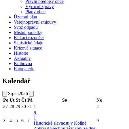
Právní předpisy obce
Výroční zprávy
Plány obce
Územní plán
Veřejnoprávní smlouvy
Svoz odpadu
Místní poplatky
Klikací rozpočet
Statistické údaje
Krizové situace
Historie
Aktuality
Knihovna
Fotogalerie
Kalendář
Srpen
2026
Po
Út
St
Čt
Pá
So
Ne
27
28
29
30
31
1
2
8
1
3
4
5
6
7
9
Historické slavnosti v Kolíně
Zobrazit všechny záznamy ze dne