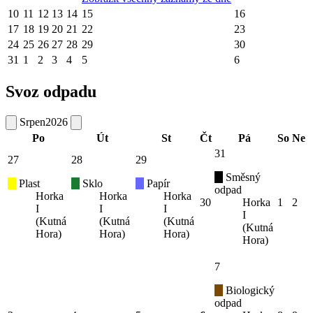
10
11
12
13
14
15
16
17
18
19
20
21
22
23
24
25
26
27
28
29
30
31
1
2
3
4
5
6
Svoz odpadu
Srpen
2026
Po
Út
St
Čt
Pá
So
Ne
31
27
28
29
Směsný
Plast
Sklo
Papír
odpad
Horka
Horka
Horka
30
Horka
1
2
I
I
I
I
(Kutná
(Kutná
(Kutná
(Kutná
Hora)
Hora)
Hora)
Hora)
7
Biologický
odpad