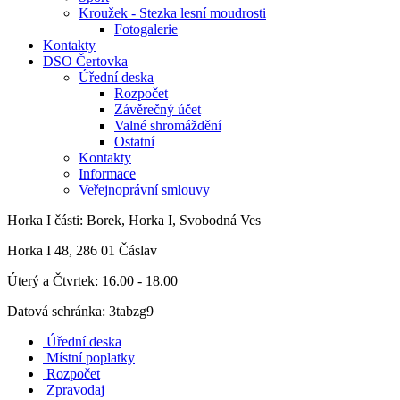
Kroužek - Stezka lesní moudrosti
Fotogalerie
Kontakty
DSO Čertovka
Úřední deska
Rozpočet
Závěrečný účet
Valné shromáždění
Ostatní
Kontakty
Informace
Veřejnoprávní smlouvy
Horka I
části: Borek, Horka I, Svobodná Ves
Horka I 48, 286 01 Čáslav
Úterý a Čtvrtek: 16.00 - 18.00
Datová schránka: 3tabzg9
Úřední deska
Místní poplatky
Rozpočet
Zpravodaj