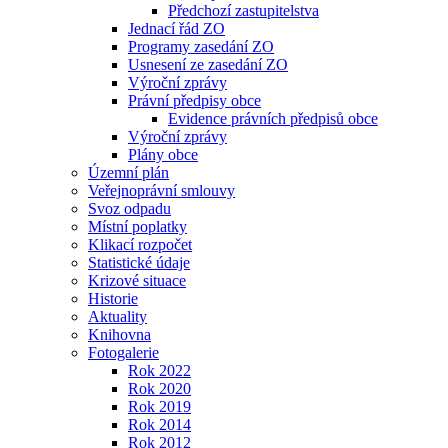
Předchozí zastupitelstva
Jednací řád ZO
Programy zasedání ZO
Usnesení ze zasedání ZO
Výroční zprávy
Právní předpisy obce
Evidence právních předpisů obce
Výroční zprávy
Plány obce
Územní plán
Veřejnoprávní smlouvy
Svoz odpadu
Místní poplatky
Klikací rozpočet
Statistické údaje
Krizové situace
Historie
Aktuality
Knihovna
Fotogalerie
Rok 2022
Rok 2020
Rok 2019
Rok 2014
Rok 2012