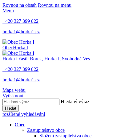
Rovnou na obsah
Rovnou na menu
Menu
+420 327 399 822
horka1@horka1.cz
Obec
Horka I
Horka I
části: Borek, Horka I, Svobodná Ves
+420 327 399 822
horka1@horka1.cz
Mapa webu
Vytisknout
Hledaný výraz
Hledat
rozšířené vyhledávání
Obec
Zastupitelstvo obce
Složení zastupitelstva obce