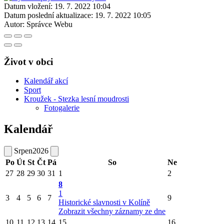
Datum vložení:
19. 7. 2022 10:04
Datum poslední aktualizace:
19. 7. 2022 10:05
Autor:
Správce Webu
Život v obci
Kalendář akcí
Sport
Kroužek - Stezka lesní moudrosti
Fotogalerie
Kalendář
Srpen
2026
Po
Út
St
Čt
Pá
So
Ne
27
28
29
30
31
1
2
8
1
3
4
5
6
7
9
Historické slavnosti v Kolíně
Zobrazit všechny záznamy ze dne
10
11
12
13
14
15
16