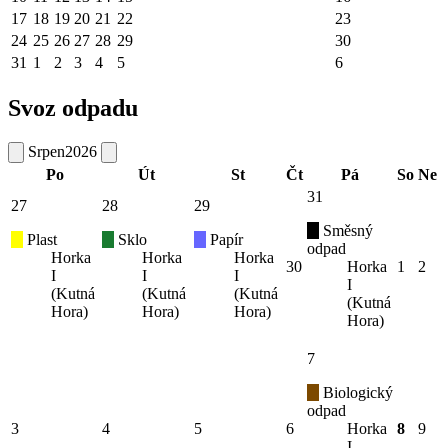
17
18
19
20
21
22
23
24
25
26
27
28
29
30
31
1
2
3
4
5
6
Svoz odpadu
Srpen
2026
Po
Út
St
Čt
Pá
So
Ne
31
27
28
29
Směsný
Plast
Sklo
Papír
odpad
Horka
Horka
Horka
30
Horka
1
2
I
I
I
I
(Kutná
(Kutná
(Kutná
(Kutná
Hora)
Hora)
Hora)
Hora)
7
Biologický
odpad
3
4
5
6
Horka
8
9
I