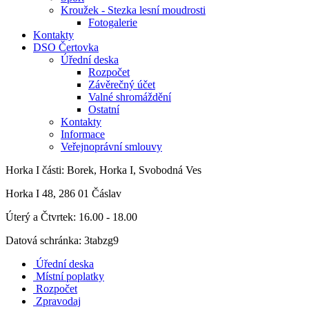
Kroužek - Stezka lesní moudrosti
Fotogalerie
Kontakty
DSO Čertovka
Úřední deska
Rozpočet
Závěrečný účet
Valné shromáždění
Ostatní
Kontakty
Informace
Veřejnoprávní smlouvy
Horka I
části: Borek, Horka I, Svobodná Ves
Horka I 48, 286 01 Čáslav
Úterý a Čtvrtek: 16.00 - 18.00
Datová schránka: 3tabzg9
Úřední deska
Místní poplatky
Rozpočet
Zpravodaj