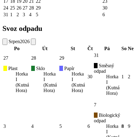
17
18
19
20
21
22
23
24
25
26
27
28
29
30
31
1
2
3
4
5
6
Svoz odpadu
Srpen
2026
Po
Út
St
Čt
Pá
So
Ne
31
27
28
29
Směsný
Plast
Sklo
Papír
odpad
Horka
Horka
Horka
30
Horka
1
2
I
I
I
I
(Kutná
(Kutná
(Kutná
(Kutná
Hora)
Hora)
Hora)
Hora)
7
Biologický
odpad
3
4
5
6
Horka
8
9
I