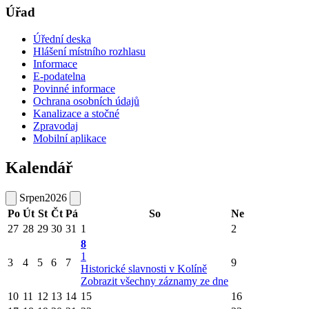
Úřad
Úřední deska
Hlášení místního rozhlasu
Informace
E-podatelna
Povinné informace
Ochrana osobních údajů
Kanalizace a stočné
Zpravodaj
Mobilní aplikace
Kalendář
Srpen
2026
Po
Út
St
Čt
Pá
So
Ne
27
28
29
30
31
1
2
8
1
3
4
5
6
7
9
Historické slavnosti v Kolíně
Zobrazit všechny záznamy ze dne
10
11
12
13
14
15
16