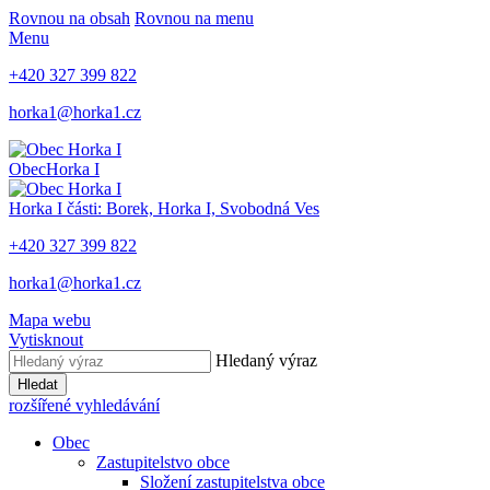
Rovnou na obsah
Rovnou na menu
Menu
+420 327 399 822
horka1@horka1.cz
Obec
Horka I
Horka I
části: Borek, Horka I, Svobodná Ves
+420 327 399 822
horka1@horka1.cz
Mapa webu
Vytisknout
Hledaný výraz
Hledat
rozšířené vyhledávání
Obec
Zastupitelstvo obce
Složení zastupitelstva obce