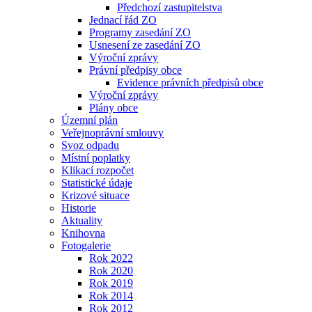
Předchozí zastupitelstva
Jednací řád ZO
Programy zasedání ZO
Usnesení ze zasedání ZO
Výroční zprávy
Právní předpisy obce
Evidence právních předpisů obce
Výroční zprávy
Plány obce
Územní plán
Veřejnoprávní smlouvy
Svoz odpadu
Místní poplatky
Klikací rozpočet
Statistické údaje
Krizové situace
Historie
Aktuality
Knihovna
Fotogalerie
Rok 2022
Rok 2020
Rok 2019
Rok 2014
Rok 2012