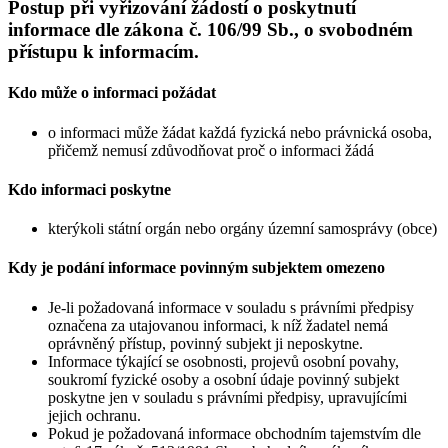
Postup při vyřizování žádostí o poskytnutí
informace dle zákona č. 106/99 Sb., o svobodném
přístupu k informacím.
Kdo může o informaci požádat
o informaci může žádat každá fyzická nebo právnická osoba,
přičemž nemusí zdůvodňovat proč o informaci žádá
Kdo informaci poskytne
kterýkoli státní orgán nebo orgány územní samosprávy (obce)
Kdy je podání informace povinným subjektem omezeno
Je-li požadovaná informace v souladu s právními předpisy
označena za utajovanou informaci, k níž žadatel nemá
oprávněný přístup, povinný subjekt ji neposkytne.
Informace týkající se osobnosti, projevů osobní povahy,
soukromí fyzické osoby a osobní údaje povinný subjekt
poskytne jen v souladu s právními předpisy, upravujícími
jejich ochranu.
Pokud je požadovaná informace obchodním tajemstvím dle