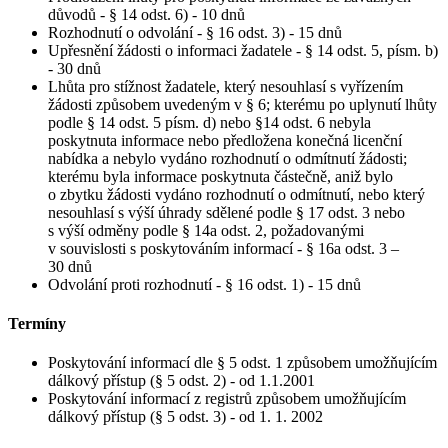
důvodů - § 14 odst. 6) - 10 dnů
Rozhodnutí o odvolání - § 16 odst. 3) - 15 dnů
Upřesnění žádosti o informaci žadatele - § 14 odst. 5, písm. b)
- 30 dnů
Lhůta pro stížnost žadatele, který nesouhlasí s vyřízením
žádosti způsobem uvedeným v § 6; kterému po uplynutí lhůty
podle § 14 odst. 5 písm. d) nebo §14 odst. 6 nebyla
poskytnuta informace nebo předložena konečná licenční
nabídka a nebylo vydáno rozhodnutí o odmítnutí žádosti;
kterému byla informace poskytnuta částečně, aniž bylo
o zbytku žádosti vydáno rozhodnutí o odmítnutí, nebo který
nesouhlasí s výší úhrady sdělené podle § 17 odst. 3 nebo
s výší odměny podle § 14a odst. 2, požadovanými
v souvislosti s poskytováním informací - § 16a odst. 3 –
30 dnů
Odvolání proti rozhodnutí - § 16 odst. 1) - 15 dnů
Termíny
Poskytování informací dle § 5 odst. 1 způsobem umožňujícím
dálkový přístup (§ 5 odst. 2) - od 1.1.2001
Poskytování informací z registrů způsobem umožňujícím
dálkový přístup (§ 5 odst. 3) - od 1. 1. 2002