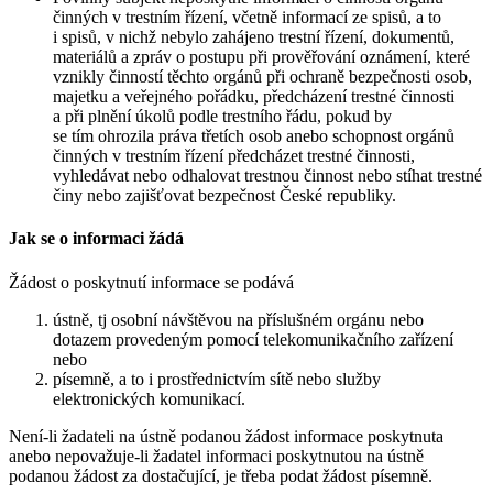
činných v trestním řízení, včetně informací ze spisů, a to
i spisů, v nichž nebylo zahájeno trestní řízení, dokumentů,
materiálů a zpráv o postupu při prověřování oznámení, které
vznikly činností těchto orgánů při ochraně bezpečnosti osob,
majetku a veřejného pořádku, předcházení trestné činnosti
a při plnění úkolů podle trestního řádu, pokud by
se tím ohrozila práva třetích osob anebo schopnost orgánů
činných v trestním řízení předcházet trestné činnosti,
vyhledávat nebo odhalovat trestnou činnost nebo stíhat trestné
činy nebo zajišťovat bezpečnost České republiky.
Jak se o informaci žádá
Žádost o poskytnutí informace se podává
ústně, tj osobní návštěvou na příslušném orgánu nebo
dotazem provedeným pomocí telekomunikačního zařízení
nebo
písemně, a to i prostřednictvím sítě nebo služby
elektronických komunikací.
Není-li žadateli na ústně podanou žádost informace poskytnuta
anebo nepovažuje-li žadatel informaci poskytnutou na ústně
podanou žádost za dostačující, je třeba podat žádost písemně.