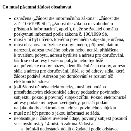
Co musí písemná žádost obsahovat
označena („žádost dle informačního zákona“; „žádost dle
z. č. 106/1999 Sb.“; „žádost dle zákona o svobodném
přístupu k informacím“, apod.), tj., že se žadatel domáhá
poskytnutí informací podle zákona č. 106/1999 Sb.
musí v ní být určeno, kterému povinném subjektu je určena,
musí obsahovat u fyzické osoby: jméno, příjmení, datum
narození, adresu trvalého pobytu nebo, není-li přihlášena
k trvalému pobytu, adresu bydliště a adresu pro doručování,
liší-li se od adresy trvalého pobytu nebo bydliště
a u právnické osoby: název, identifikační číslo osoby, adresu
sídla a adresu pro doručování, liší-li se od adresy sídla, která
žádost podává. Adresou pro doručování se rozumí též
elektronická adresa.
je-li žádost učiněna elektronicky, musí být podána
prostřednictvím elektronické adresy podatelny povinného
subjektu, pokud ji povinný subjekt zřídil. Pokud elektronické
adresy podatelny nejsou zveřejněny, postačí podání
na jakoukoliv elektronickou adresu povinného subjektu.
musí z ní být patrno o jakou informaci se žádá.
neobsahuje-li žádost uvedené údaje, povinný subjekt posoudí
ve smyslu ust. § 14 odst. 5 zákona žádost a:
brání-li nedostatek údajů o žadateli podle odstavce