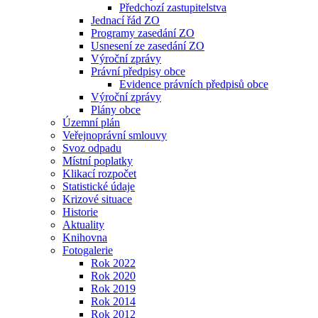
Předchozí zastupitelstva
Jednací řád ZO
Programy zasedání ZO
Usnesení ze zasedání ZO
Výroční zprávy
Právní předpisy obce
Evidence právních předpisů obce
Výroční zprávy
Plány obce
Územní plán
Veřejnoprávní smlouvy
Svoz odpadu
Místní poplatky
Klikací rozpočet
Statistické údaje
Krizové situace
Historie
Aktuality
Knihovna
Fotogalerie
Rok 2022
Rok 2020
Rok 2019
Rok 2014
Rok 2012