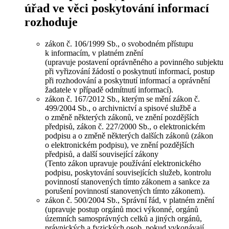
úřad ve věci poskytování informací
rozhoduje
zákon č. 106/1999 Sb., o svobodném přístupu
k informacím, v platném znění
(upravuje postavení oprávněného a povinného subjektu
při vyřizování žádostí o poskytnutí informací, postup
při rozhodování a poskytnutí informací a oprávnění
žadatele v případě odmítnutí informací).
zákon č. 167/2012 Sb., kterým se mění zákon č.
499/2004 Sb., o archivnictví a spisové službě a
o změně některých zákonů, ve znění pozdějších
předpisů, zákon č. 227/2000 Sb., o elektronickém
podpisu a o změně některých dalších zákonů (zákon
o elektronickém podpisu), ve znění pozdějších
předpisů, a další související zákony
(Tento zákon upravuje používání elektronického
podpisu, poskytování souvisejících služeb, kontrolu
povinností stanovených tímto zákonem a sankce za
porušení povinností stanovených tímto zákonem).
zákon č. 500/2004 Sb., Správní řád, v platném znění
(upravuje postup orgánů moci výkonné, orgánů
územních samosprávných celků a jiných orgánů,
právnických a fyzických osob, pokud vykonávají