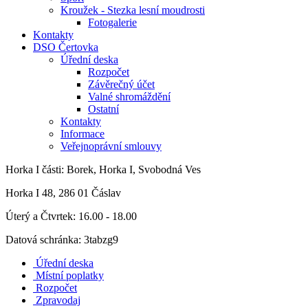
Kroužek - Stezka lesní moudrosti
Fotogalerie
Kontakty
DSO Čertovka
Úřední deska
Rozpočet
Závěrečný účet
Valné shromáždění
Ostatní
Kontakty
Informace
Veřejnoprávní smlouvy
Horka I
části: Borek, Horka I, Svobodná Ves
Horka I 48, 286 01 Čáslav
Úterý a Čtvrtek: 16.00 - 18.00
Datová schránka: 3tabzg9
Úřední deska
Místní poplatky
Rozpočet
Zpravodaj