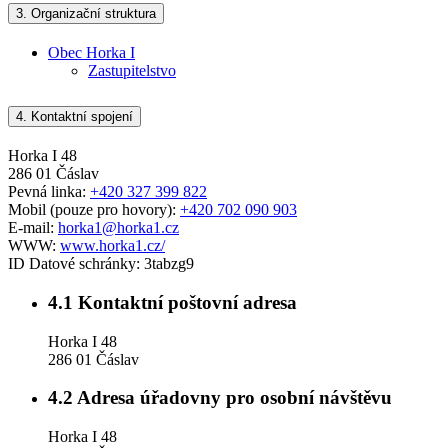
3.
Organizační struktura
Obec Horka I
Zastupitelstvo
4.
Kontaktní spojení
Horka I 48
286 01 Čáslav
Pevná linka:
+420 327 399 822
Mobil (pouze pro hovory):
+420 702 090 903
E-mail:
horka1@horka1.cz
WWW:
www.horka1.cz/
ID Datové schránky:
3tabzg9
4.1
Kontaktní poštovní adresa
Horka I 48
286 01 Čáslav
4.2
Adresa úřadovny pro osobní návštěvu
Horka I 48