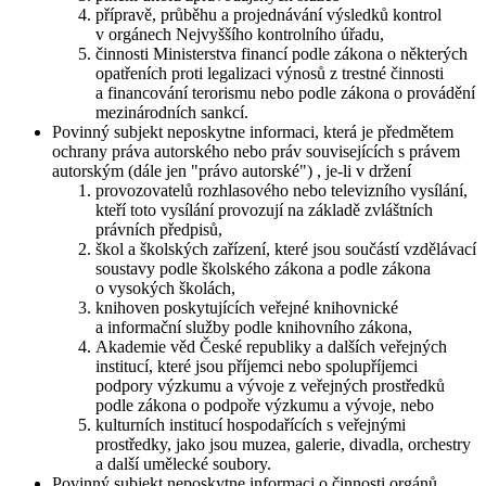
přípravě, průběhu a projednávání výsledků kontrol
v orgánech Nejvyššího kontrolního úřadu,
činnosti Ministerstva financí podle zákona o některých
opatřeních proti legalizaci výnosů z trestné činnosti
a financování terorismu nebo podle zákona o provádění
mezinárodních sankcí.
Povinný subjekt neposkytne informaci, která je předmětem
ochrany práva autorského nebo práv souvisejících s právem
autorským (dále jen "právo autorské") , je-li v držení
provozovatelů rozhlasového nebo televizního vysílání,
kteří toto vysílání provozují na základě zvláštních
právních předpisů,
škol a školských zařízení, které jsou součástí vzdělávací
soustavy podle školského zákona a podle zákona
o vysokých školách,
knihoven poskytujících veřejné knihovnické
a informační služby podle knihovního zákona,
Akademie věd České republiky a dalších veřejných
institucí, které jsou příjemci nebo spolupříjemci
podpory výzkumu a vývoje z veřejných prostředků
podle zákona o podpoře výzkumu a vývoje, nebo
kulturních institucí hospodařících s veřejnými
prostředky, jako jsou muzea, galerie, divadla, orchestry
a další umělecké soubory.
Povinný subjekt neposkytne informaci o činnosti orgánů