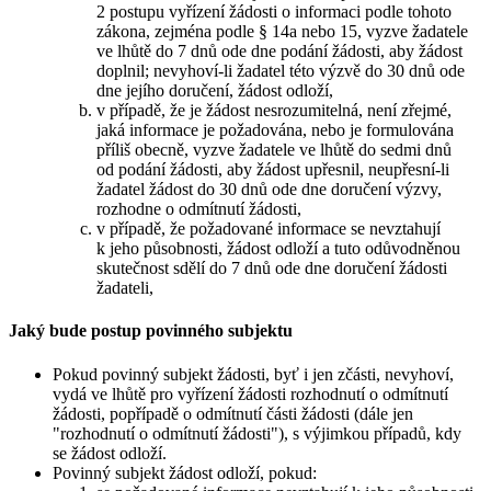
2 postupu vyřízení žádosti o informaci podle tohoto
zákona, zejména podle § 14a nebo 15, vyzve žadatele
ve lhůtě do 7 dnů ode dne podání žádosti, aby žádost
doplnil; nevyhoví-li žadatel této výzvě do 30 dnů ode
dne jejího doručení, žádost odloží,
v případě, že je žádost nesrozumitelná, není zřejmé,
jaká informace je požadována, nebo je formulována
příliš obecně, vyzve žadatele ve lhůtě do sedmi dnů
od podání žádosti, aby žádost upřesnil, neupřesní-li
žadatel žádost do 30 dnů ode dne doručení výzvy,
rozhodne o odmítnutí žádosti,
v případě, že požadované informace se nevztahují
k jeho působnosti, žádost odloží a tuto odůvodněnou
skutečnost sdělí do 7 dnů ode dne doručení žádosti
žadateli,
Jaký bude postup povinného subjektu
Pokud povinný subjekt žádosti, byť i jen zčásti, nevyhoví,
vydá ve lhůtě pro vyřízení žádosti rozhodnutí o odmítnutí
žádosti, popřípadě o odmítnutí části žádosti (dále jen
"rozhodnutí o odmítnutí žádosti"), s výjimkou případů, kdy
se žádost odloží.
Povinný subjekt žádost odloží, pokud: