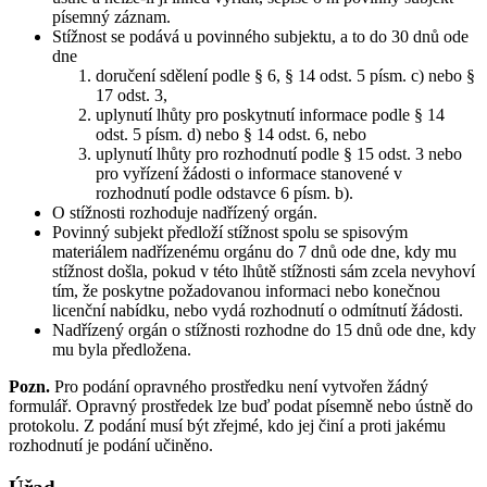
písemný záznam.
Stížnost se podává u povinného subjektu, a to do 30 dnů ode
dne
doručení sdělení podle § 6, § 14 odst. 5 písm. c) nebo §
17 odst. 3,
uplynutí lhůty pro poskytnutí informace podle § 14
odst. 5 písm. d) nebo § 14 odst. 6, nebo
uplynutí lhůty pro rozhodnutí podle § 15 odst. 3 nebo
pro vyřízení žádosti o informace stanovené v
rozhodnutí podle odstavce 6 písm. b).
O stížnosti rozhoduje nadřízený orgán.
Povinný subjekt předloží stížnost spolu se spisovým
materiálem nadřízenému orgánu do 7 dnů ode dne, kdy mu
stížnost došla, pokud v této lhůtě stížnosti sám zcela nevyhoví
tím, že poskytne požadovanou informaci nebo konečnou
licenční nabídku, nebo vydá rozhodnutí o odmítnutí žádosti.
Nadřízený orgán o stížnosti rozhodne do 15 dnů ode dne, kdy
mu byla předložena.
Pozn.
Pro podání opravného prostředku není vytvořen žádný
formulář. Opravný prostředek lze buď podat písemně nebo ústně do
protokolu. Z podání musí být zřejmé, kdo jej činí a proti jakému
rozhodnutí je podání učiněno.