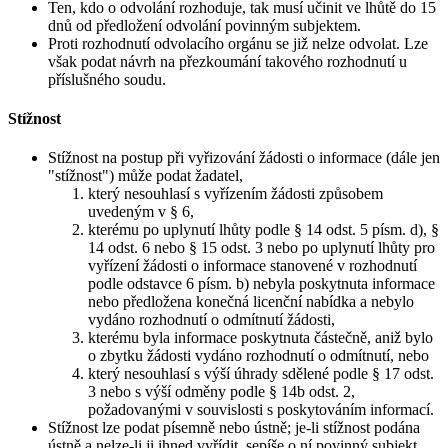
Ten, kdo o odvolání rozhoduje, tak musí učinit ve lhůtě do 15
dnů od předložení odvolání povinným subjektem.
Proti rozhodnutí odvolacího orgánu se již nelze odvolat. Lze
však podat návrh na přezkoumání takového rozhodnutí u
příslušného soudu.
Stížnost
Stížnost na postup při vyřizování žádosti o informace (dále jen
"stížnost") může podat žadatel,
který nesouhlasí s vyřízením žádosti způsobem
uvedeným v § 6,
kterému po uplynutí lhůty podle § 14 odst. 5 písm. d), §
14 odst. 6 nebo § 15 odst. 3 nebo po uplynutí lhůty pro
vyřízení žádosti o informace stanovené v rozhodnutí
podle odstavce 6 písm. b) nebyla poskytnuta informace
nebo předložena konečná licenční nabídka a nebylo
vydáno rozhodnutí o odmítnutí žádosti,
kterému byla informace poskytnuta částečně, aniž bylo
o zbytku žádosti vydáno rozhodnutí o odmítnutí, nebo
který nesouhlasí s výší úhrady sdělené podle § 17 odst.
3 nebo s výší odměny podle § 14b odst. 2,
požadovanými v souvislosti s poskytováním informací.
Stížnost lze podat písemně nebo ústně; je-li stížnost podána
ústně a nelze-li ji ihned vyřídit, sepíše o ní povinný subjekt