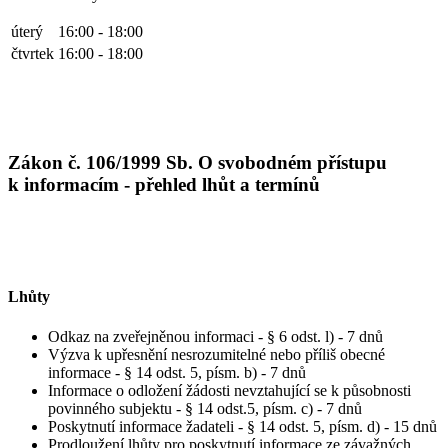
úterý
16:00 - 18:00
čtvrtek
16:00 - 18:00
Zákon č. 106/1999 Sb. O svobodném přístupu
k informacím - přehled lhůt a termínů
Lhůty
Odkaz na zveřejněnou informaci - § 6 odst. l) - 7 dnů
Výzva k upřesnění nesrozumitelné nebo příliš obecné
informace - § 14 odst. 5, písm. b) - 7 dnů
Informace o odložení žádosti nevztahující se k působnosti
povinného subjektu - § 14 odst.5, písm. c) - 7 dnů
Poskytnutí informace žadateli - § 14 odst. 5, písm. d) - 15 dnů
Prodloužení lhůty pro poskytnutí informace ze závažných