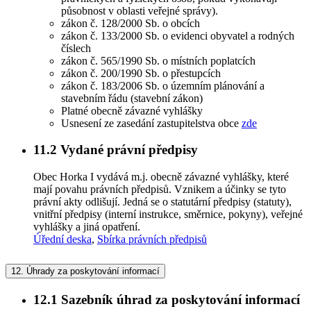
působnost v oblasti veřejné správy).
zákon č. 128/2000 Sb. o obcích
zákon č. 133/2000 Sb. o evidenci obyvatel a rodných
číslech
zákon č. 565/1990 Sb. o místních poplatcích
zákon č. 200/1990 Sb. o přestupcích
zákon č. 183/2006 Sb. o územním plánování a
stavebním řádu (stavební zákon)
Platné obecně závazné vyhlášky
Usnesení ze zasedání zastupitelstva obce
zde
11.2
Vydané právní předpisy
Obec Horka I vydává m.j. obecně závazné vyhlášky, které
mají povahu právních předpisů. Vznikem a účinky se tyto
právní akty odlišují. Jedná se o statutární předpisy (statuty),
vnitřní předpisy (interní instrukce, směrnice, pokyny), veřejné
vyhlášky a jiná opatření.
Úřední deska
,
Sbírka právních předpisů
12.
Úhrady za poskytování informací
12.1
Sazebník úhrad za poskytování informací