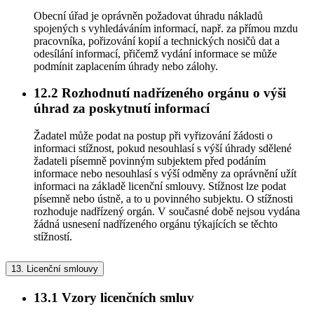
Obecní úřad je oprávněn požadovat úhradu nákladů
spojených s vyhledáváním informací, např. za přímou mzdu
pracovníka, pořizování kopií a technických nosičů dat a
odesílání informací, přičemž vydání informace se může
podmínit zaplacením úhrady nebo zálohy.
12.2
Rozhodnutí nadřízeného orgánu o výši
úhrad za poskytnutí informací
Žadatel může podat na postup při vyřizování žádosti o
informaci stížnost, pokud nesouhlasí s výší úhrady sdělené
žadateli písemně povinným subjektem před podáním
informace nebo nesouhlasí s výší odměny za oprávnění užít
informaci na základě licenční smlouvy. Stížnost lze podat
písemně nebo ústně, a to u povinného subjektu. O stížnosti
rozhoduje nadřízený orgán. V současné době nejsou vydána
žádná usnesení nadřízeného orgánu týkajících se těchto
stížností.
13.
Licenční smlouvy
13.1
Vzory licenčních smluv