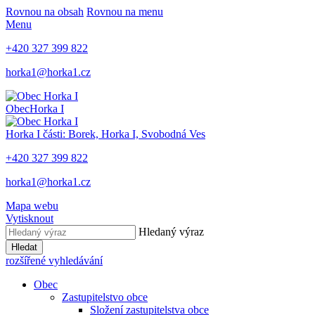
Rovnou na obsah
Rovnou na menu
Menu
+420 327 399 822
horka1@horka1.cz
Obec
Horka I
Horka I
části: Borek, Horka I, Svobodná Ves
+420 327 399 822
horka1@horka1.cz
Mapa webu
Vytisknout
Hledaný výraz
Hledat
rozšířené vyhledávání
Obec
Zastupitelstvo obce
Složení zastupitelstva obce