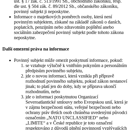
ust. § 17 zák. č. 513/1991 Sb., obchodního zákoníku, resp.
dle ust. § 504 zák. č. 89/2012 Sb., občanského zákoníku,
povinný subjekt ji neposkytne.
Informace o majetkových poměrech osoby, která není
povinným subjektem, získané na základě zákonů o daních,
poplatcích, penzijním nebo zdravotním pojištění anebo
sociálním zabezpečení povinný subjekt podle tohoto zákona
neposkytne.
Další omezení práva na informace
Povinný subjekt může omezit poskytnutí informace, pokud:
se vztahuje výlučně k vnitřním pokynům a personálním
předpisům povinného subjektu,
jde o novou informaci, která vznikla při přípravě
rozhodnutí povinného subjektu, pokud zákon nestanoví
jinak; to platí jen do doby, kdy se příprava ukončí
rozhodnutím, nebo
jde o informaci poskytnutou Organizací
Severoatlantické smlouvy nebo Evropskou unií, která je
v zájmu bezpečnosti státu, veřejné bezpečnosti nebo
ochrany práv třetích osob chráněna uvedenými původci
označením „NATO UNCLASSIFIED“ nebo
„LIMITE“ a v České republice je toto označení
respektováno z důvodů plnění povinností vyplývajících