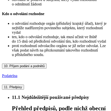
o odmítnutí žádosti
Kdo o odvolání rozhodne
o odvolání rozhoduje orgán (příslušný krajský úřad), který je
nejblíže nadřízeným povinného subjektu, který rozhodnutí
vydal
ten, kdo o odvolání rozhoduje, tak musí učinit ve lhůtě
do 15 dnů od předložení odvolání tím, kdo rozhodnutí vydal
proti rozhodnutí odvolacího orgánu se již nelze odvolat. Lze
však podat návrh na přezkoumání takového rozhodnutí
u příslušného soudu.
10.
Příjem podání a podnětů
Podatelna
11.
Předpisy
11.1
Nejdůležitější používané předpisy
Přehled předpisů, podle nichž obecní