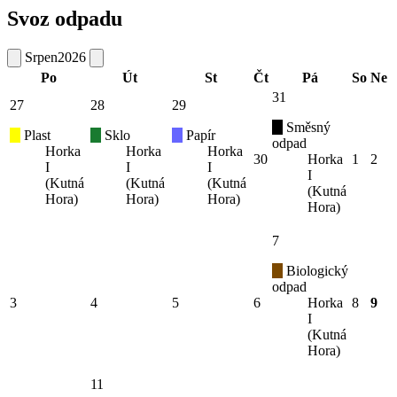
Svoz odpadu
Srpen
2026
Po
Út
St
Čt
Pá
So
Ne
31
27
28
29
Směsný
Plast
Sklo
Papír
odpad
Horka
Horka
Horka
30
Horka
1
2
I
I
I
I
(Kutná
(Kutná
(Kutná
(Kutná
Hora)
Hora)
Hora)
Hora)
7
Biologický
odpad
3
4
5
6
Horka
8
9
I
(Kutná
Hora)
11