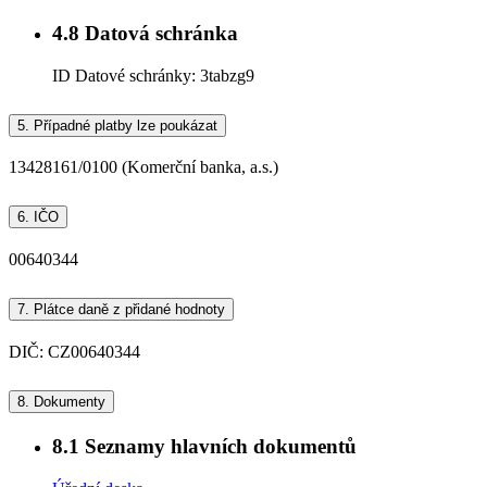
4.8
Datová schránka
ID Datové schránky:
3tabzg9
5.
Případné platby lze poukázat
13428161/0100 (Komerční banka, a.s.)
6.
IČO
00640344
7.
Plátce daně z přidané hodnoty
DIČ: CZ00640344
8.
Dokumenty
8.1
Seznamy hlavních dokumentů