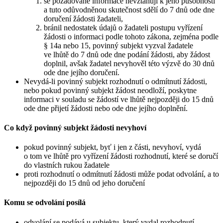
se požadované informace nevztahují k jeho působnosti
a tuto odůvodněnou skutečnost sdělí do 7 dnů ode dne
doručení žádosti žadateli,
bránil nedostatek údajů o žadateli postupu vyřízení
žádosti o informaci podle tohoto zákona, zejména podle
§ 14a nebo 15, povinný subjekt vyzval žadatele
ve lhůtě do 7 dnů ode dne podání žádosti, aby žádost
doplnil, avšak žadatel nevyhověl této výzvě do 30 dnů
ode dne jejího doručení.
Nevydá-li povinný subjekt rozhodnutí o odmítnutí žádosti,
nebo pokud povinný subjekt žádost neodloží, poskytne
informaci v souladu se žádostí ve lhůtě nejpozději do 15 dnů
ode dne přijetí žádosti nebo ode dne jejího doplnění.
Co když povinný subjekt žádosti nevyhoví
pokud povinný subjekt, byť i jen z části, nevyhoví, vydá
o tom ve lhůtě pro vyřízení žádosti rozhodnutí, které se doručí
do vlastních rukou žadatele
proti rozhodnutí o odmítnutí žádosti může podat odvolání, a to
nejpozději do 15 dnů od jeho doručení
Komu se odvolání posílá
odvolání se podává u subjektu, který vydal rozhodnutí