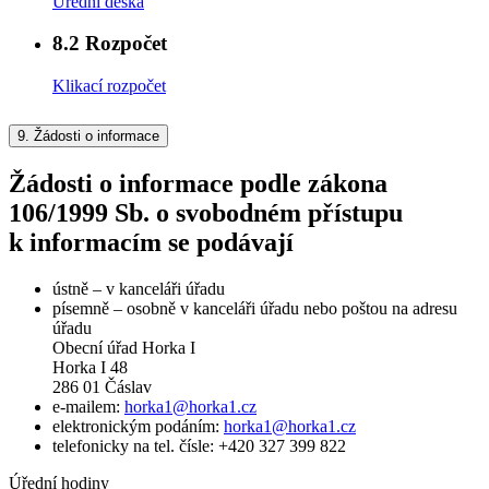
Úřední deska
8.2
Rozpočet
Klikací rozpočet
9.
Žádosti o informace
Žádosti o informace podle zákona
106/1999 Sb. o svobodném přístupu
k informacím se podávají
ústně – v kanceláři úřadu
písemně – osobně v kanceláři úřadu nebo poštou na adresu
úřadu
Obecní úřad Horka I
Horka I 48
286 01 Čáslav
e-mailem:
horka1@horka1.cz
elektronickým podáním:
horka1@horka1.cz
telefonicky na tel. čísle: +420 327 399 822
Úřední hodiny