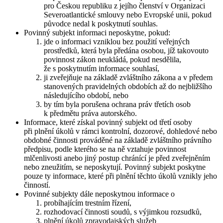
pro Českou republiku z jejího členství v Organizaci
Severoatlantické smlouvy nebo Evropské unii, pokud
původce nedal k poskytnutí souhlas.
Povinný subjekt informaci neposkytne, pokud:
jde o informaci vzniklou bez použití veřejných
prostředků, která byla předána osobou, jíž takovouto
povinnost zákon neukládá, pokud nesdělila,
že s poskytnutím informace souhlasí,
ji zveřejňuje na základě zvláštního zákona a v předem
stanovených pravidelných obdobích až do nejbližšího
následujícího období, nebo
by tím byla porušena ochrana práv třetích osob
k předmětu práva autorského.
Informace, které získal povinný subjekt od třetí osoby
při plnění úkolů v rámci kontrolní, dozorové, dohledové nebo
obdobné činnosti prováděné na základě zvláštního právního
předpisu, podle kterého se na ně vztahuje povinnost
mlčenlivosti anebo jiný postup chránící je před zveřejněním
nebo zneužitím, se neposkytují. Povinný subjekt poskytne
pouze ty informace, které při plnění těchto úkolů vznikly jeho
činností.
Povinné subjekty dále neposkytnou informace o
probíhajícím trestním řízení,
rozhodovací činnosti soudů, s výjimkou rozsudků,
plnění úkolů zpravodajských služeb