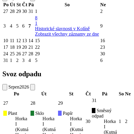
Po
Út
St
Čt
Pá
So
Ne
27
28
29
30
31
1
2
8
1
3
4
5
6
7
9
Historické slavnosti v Kolíně
Zobrazit všechny záznamy ze dne
10
11
12
13
14
15
16
17
18
19
20
21
22
23
24
25
26
27
28
29
30
31
1
2
3
4
5
6
Svoz odpadu
Srpen
2026
Po
Út
St
Čt
Pá
So
Ne
31
27
28
29
Směsný
Plast
Sklo
Papír
odpad
Horka
Horka
Horka
30
Horka
1
2
I
I
I
I
(Kutná
(Kutná
(Kutná
(Kutná