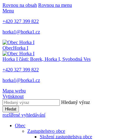
Rovnou na obsah
Rovnou na menu
Menu
+420 327 399 822
horka1@horka1.cz
Obec
Horka I
Horka I
části: Borek, Horka I, Svobodná Ves
+420 327 399 822
horka1@horka1.cz
Mapa webu
Vytisknout
Hledaný výraz
Hledat
rozšířené vyhledávání
Obec
Zastupitelstvo obce
Složení zastupitelstva obce