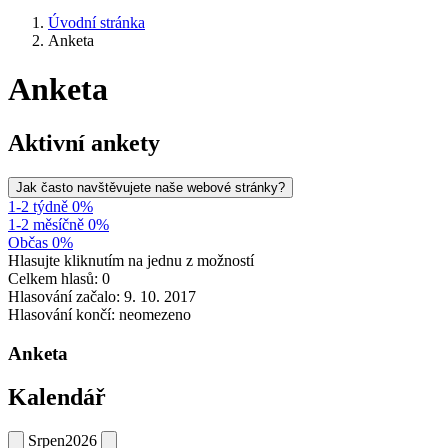
Úvodní stránka
Anketa
Anketa
Aktivní ankety
Jak často navštěvujete naše webové stránky?
1-2 týdně 0%
1-2 měsíčně 0%
Občas 0%
Hlasujte kliknutím na jednu z možností
Celkem hlasů: 0
Hlasování začalo: 9. 10. 2017
Hlasování končí: neomezeno
Anketa
Kalendář
Srpen
2026