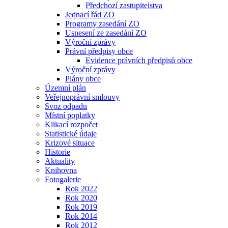
Předchozí zastupitelstva
Jednací řád ZO
Programy zasedání ZO
Usnesení ze zasedání ZO
Výroční zprávy
Právní předpisy obce
Evidence právních předpisů obce
Výroční zprávy
Plány obce
Územní plán
Veřejnoprávní smlouvy
Svoz odpadu
Místní poplatky
Klikací rozpočet
Statistické údaje
Krizové situace
Historie
Aktuality
Knihovna
Fotogalerie
Rok 2022
Rok 2020
Rok 2019
Rok 2014
Rok 2012