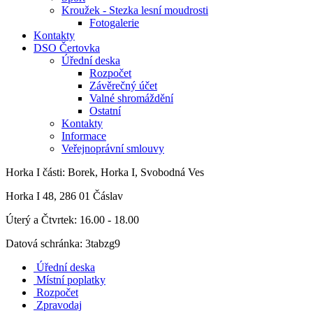
Kroužek - Stezka lesní moudrosti
Fotogalerie
Kontakty
DSO Čertovka
Úřední deska
Rozpočet
Závěrečný účet
Valné shromáždění
Ostatní
Kontakty
Informace
Veřejnoprávní smlouvy
Horka I
části: Borek, Horka I, Svobodná Ves
Horka I 48, 286 01 Čáslav
Úterý a Čtvrtek: 16.00 - 18.00
Datová schránka: 3tabzg9
Úřední deska
Místní poplatky
Rozpočet
Zpravodaj