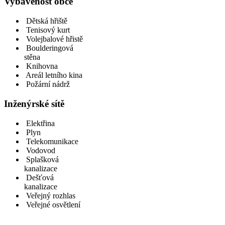
Vybavenost obce
Dětská hřiště
Tenisový kurt
Volejbalové hřistě
Boulderingová
stěna
Knihovna
Areál letního kina
Požární nádrž
Inženýrské sítě
Elektřina
Plyn
Telekomunikace
Vodovod
Splašková
kanalizace
Dešťová
kanalizace
Veřejný rozhlas
Veřejné osvětlení