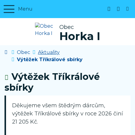
Rovnou na obsah
Rovnou na menu
Menu
+420 327 
horka1
Obec
Horka I
Úvodní stránka
Obec
Aktuality
Výtěžek Tříkrálové sbírky
Výtěžek Tříkrálové
sbírky
Děkujeme všem štědrým dárcům,
výtěžek Tříkrálové sbírky v roce 2026 činí
21 205 Kč.