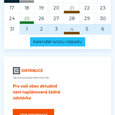
Horka I (Kutná Hora)
Kov
17
18
19
20
22
23
21
Horka I (Kutná Hora)
Biologický odpad
24
26
27
28
29
30
25
Horka I (Kutná Hora)
Sklo
31
1
2
3
5
6
4
Horka I (Kutná Hora)
Biologický odpad
Kalendář svozu odpadu
Horka I (Kutná Hora)