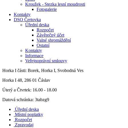
Kroužek - Stezka lesní moudrosti
Fotogalerie
Kontakty
DSO Čertovka
Úřední deska
Rozpočet
Závěrečný účet
Valné shromáždění
Ostatní
Kontakty
Informace
Veřejnoprávní smlouvy
Horka I
části: Borek, Horka I, Svobodná Ves
Horka I 48, 286 01 Čáslav
Úterý a Čtvrtek: 16.00 - 18.00
Datová schránka: 3tabzg9
Úřední deska
Místní poplatky
Rozpočet
Zpravodaj