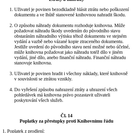
Uživatel je povinen bezodkladně hlásit ztrátu nebo poškození
dokumentu a ve lhůtě stanovené knihovnou nahradit škodu.
O způsobu náhrady dokumentu rozhoduje knihovna. Může
požadovat náhradu škody uvedením do původního stavu
obstaráním náhradního výtisku téhož dokumentu ve stejném
vydání a vazbě nebo vázané kopie ztraceného dokumentu.
Jestliže uvedení do původního stavu není možné nebo účelné,
může knihovna požadovat jako náhradu totéž dílo v jiném
vydání, jiné dílo, anebo finanční náhradu. Finanční náhradu
stanovuje knihovna.
Uživatel je povinen hradit i všechny náklady, které knihovně
v souvislosti se ztrátou vznikly.
Do vyřešení způsobu nahrazení ztráty a uhrazení všech
pohledávek má knihovna právo pozastavit uživateli
poskytování všech služeb.
Čl. 14
Poplatky za přestupky proti Knihovnímu řádu
1. Poplatek z prodlení: