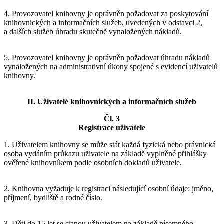
4. Provozovatel knihovny je oprávněn požadovat za poskytování
knihovnických a informačních služeb, uvedených v odstavci 2,
a dalších služeb úhradu skutečně vynaložených nákladů.
5. Provozovatel knihovny je oprávněn požadovat úhradu nákladů
vynaložených na administrativní úkony spojené s evidencí uživatelů
knihovny.
II. Uživatelé knihovnických a informačních služeb
Čl. 3
Registrace uživatele
1. Uživatelem knihovny se může stát každá fyzická nebo právnická
osoba vydáním průkazu uživatele na základě vyplněné přihlášky
ověřené knihovníkem podle osobních dokladů uživatele.
2. Knihovna vyžaduje k registraci následující osobní údaje: jméno,
příjmení, bydliště a rodné číslo.
3. Děti do 15 let se stanou uživatelem na základě písemného