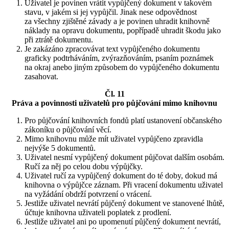
Uživatel je povinen vrátit vypůjčený dokument v takovém
stavu, v jakém si jej vypůjčil. Jinak nese odpovědnost
za všechny zjištěné závady a je povinen uhradit knihovně
náklady na opravu dokumentu, popřípadě uhradit škodu jako
při ztrátě dokumentu.
Je zakázáno zpracovávat text vypůjčeného dokumentu
graficky podtrháváním, zvýrazňováním, psaním poznámek
na okraj anebo jiným způsobem do vypůjčeného dokumentu
zasahovat.
Čl. 11
Práva a povinnosti uživatelů pro půjčování mimo knihovnu
Pro půjčování knihovních fondů platí ustanovení občanského
zákoníku o půjčování věcí.
Mimo knihovnu může mít uživatel vypůjčeno zpravidla
nejvýše 5 dokumentů.
Uživatel nesmí vypůjčený dokument půjčovat dalším osobám.
Ručí za něj po celou dobu výpůjčky.
Uživatel ručí za vypůjčený dokument do té doby, dokud má
knihovna o výpůjčce záznam. Při vracení dokumentu uživatel
na vyžádání obdrží potvrzení o vrácení.
Jestliže uživatel nevrátí půjčený dokument ve stanovené lhůtě,
účtuje knihovna uživateli poplatek z prodlení.
Jestliže uživatel ani po upomenutí půjčený dokument nevrátí,