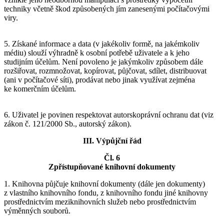
techniky včetně škod způsobených jím zanesenými počítačovými
viry.
5. Získané informace a data (v jakékoliv formě, na jakémkoliv
médiu) slouží výhradně k osobní potřebě uživatele a k jeho
studijním účelům. Není povoleno je jakýmkoliv způsobem dále
rozšiřovat, rozmnožovat, kopírovat, půjčovat, sdílet, distribuovat
(ani v počítačové síti), prodávat nebo jinak využívat zejména
ke komerčním účelům.
6. Uživatel je povinen respektovat autorskoprávní ochranu dat (viz
zákon č. 121/2000 Sb., autorský zákon).
III. Výpůjční řád
Čl. 6
Zpřístupňované knihovní dokumenty
1. Knihovna půjčuje knihovní dokumenty (dále jen dokumenty)
z vlastního knihovního fondu, z knihovního fondu jiné knihovny
prostřednictvím meziknihovních služeb nebo prostřednictvím
výměnných souborů.