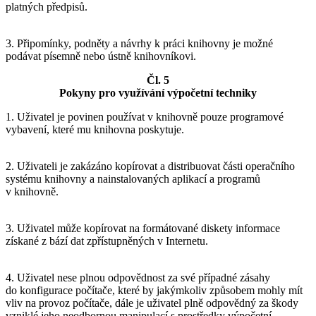
platných předpisů.
3. Připomínky, podněty a návrhy k práci knihovny je možné
podávat písemně nebo ústně knihovníkovi.
Čl. 5
Pokyny pro využívání výpočetní techniky
1. Uživatel je povinen používat v knihovně pouze programové
vybavení, které mu knihovna poskytuje.
2. Uživateli je zakázáno kopírovat a distribuovat části operačního
systému knihovny a nainstalovaných aplikací a programů
v knihovně.
3. Uživatel může kopírovat na formátované diskety informace
získané z bází dat zpřístupněných v Internetu.
4. Uživatel nese plnou odpovědnost za své případné zásahy
do konfigurace počítače, které by jakýmkoliv způsobem mohly mít
vliv na provoz počítače, dále je uživatel plně odpovědný za škody
vzniklé jeho neodbornou manipulací s prostředky výpočetní