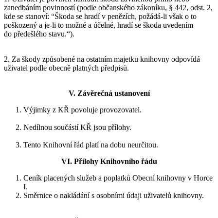
zanedbáním povinností (podle občanského zákoníku, § 442, odst. 2,
kde se stanoví: “Škoda se hradí v penězích, požádá-li však o to
poškozený a je-li to možné a účelné, hradí se škoda uvedením
do předešlého stavu.“).
2. Za škody způsobené na ostatním majetku knihovny odpovídá
uživatel podle obecně platných předpisů.
V. Závěrečná ustanovení
Výjimky z KŘ povoluje provozovatel.
Nedílnou součástí KŘ jsou přílohy.
Tento Knihovní řád platí na dobu neurčitou.
VI. Přílohy Knihovního řádu
Ceník placených služeb a poplatků Obecní knihovny v Horce
I.
Směrnice o nakládání s osobními údaji uživatelů knihovny.