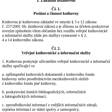
I. Základní ustanovení
Čl. 1.
Poslání a činnost knihovny
Knihovna je knihovnou základní ve smyslu § 3 a 12 zákona
č. 257/2001 Sb. (knihovní zákon) a je zřízena za účelem poskytovat
rovným způsobem všem občanům bez rozdílu veřejné knihovnické
a informační služby (dále jen služby) vymezené v § 2,
4 a 14 knihovního zákona.
Čl. 2.
Veřejné knihovnické a informační služby
1. Knihovna poskytuje uživatelům veřejné knihovnické a informační
služby spočívající ve
a. zpřístupnění knihovních dokumentů z knihovního fondu
knihovny nebo prostřednictvím meziknihovních služeb
z knihovního fondu jiné knihovny,
b. poskytování ústních bibliografických, referenčních
a faktografických informací,
c. zprostředkování informací z vnějších informačních zdrojů,
zejména informací ze státní správy a samosprávy,