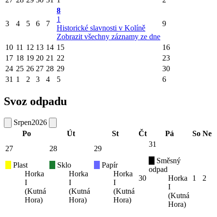
8
1
3
4
5
6
7
9
Historické slavnosti v Kolíně
Zobrazit všechny záznamy ze dne
10
11
12
13
14
15
16
17
18
19
20
21
22
23
24
25
26
27
28
29
30
31
1
2
3
4
5
6
Svoz odpadu
Srpen
2026
Po
Út
St
Čt
Pá
So
Ne
31
27
28
29
Směsný
Plast
Sklo
Papír
odpad
Horka
Horka
Horka
30
Horka
1
2
I
I
I
I
(Kutná
(Kutná
(Kutná
(Kutná
Hora)
Hora)
Hora)
Hora)