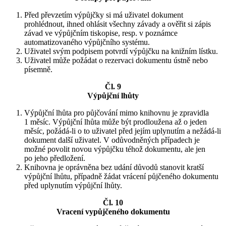
Před převzetím výpůjčky si má uživatel dokument
prohlédnout, ihned ohlásit všechny závady a ověřit si zápis
závad ve výpůjčním tiskopise, resp. v poznámce
automatizovaného výpůjčního systému.
Uživatel svým podpisem potvrdí výpůjčku na knižním lístku.
Uživatel může požádat o rezervaci dokumentu ústně nebo
písemně.
Čl. 9
Výpůjční lhůty
Výpůjční lhůta pro půjčování mimo knihovnu je zpravidla
1 měsíc. Výpůjční lhůta může být prodloužena až o jeden
měsíc, požádá-li o to uživatel před jejím uplynutím a nežádá-li
dokument další uživatel. V odůvodněných případech je
možné povolit novou výpůjčku téhož dokumentu, ale jen
po jeho předložení.
Knihovna je oprávněna bez udání důvodů stanovit kratší
výpůjční lhůtu, případně žádat vrácení půjčeného dokumentu
před uplynutím výpůjční lhůty.
Čl. 10
Vracení vypůjčeného dokumentu