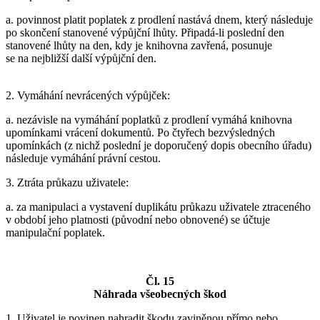
a. povinnost platit poplatek z prodlení nastává dnem, který následuje
po skončení stanovené výpůjční lhůty. Připadá-li poslední den
stanovené lhůty na den, kdy je knihovna zavřená, posunuje
se na nejbližší další výpůjční den.
2. Vymáhání nevrácených výpůjček:
a. nezávisle na vymáhání poplatků z prodlení vymáhá knihovna
upomínkami vrácení dokumentů. Po čtyřech bezvýsledných
upomínkách (z nichž poslední je doporučený dopis obecního úřadu)
následuje vymáhání právní cestou.
3. Ztráta průkazu uživatele:
a. za manipulaci a vystavení duplikátu průkazu uživatele ztraceného
v období jeho platnosti (původní nebo obnovené) se účtuje
manipulační poplatek.
Čl. 15
Náhrada všeobecných škod
1. Uživatel je povinen nahradit škodu zaviněnou přímo nebo