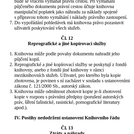
bude se vrácení vymáhat právní cestou. Při vymáhání
půjčeného dokumentu právní cestou účtuje knihovna
manipulační poplatek jako náhradu za náklady spojené
s přípravou tohoto vymáhání i náklady právního zastoupení.
Do vypořádání pohledávek má knihovna právo pozastavit
uživateli poskytování všech služeb.
Čl. 12
Reprografické a jiné kopírovací služby
Knihovna může podle povahy dokumentu nahradit jeho
půjčení kopií.
Reprografické a jiné kopírovací služby se poskytují z fondů
knihovny, anebo z fondů jiné knihovny v rámci
meziknihovních služeb. Uživatel, pro kterého byla kopie
zhotovena, je povinen s ní zacházet v souladu s ustanoveními
zákona č. 121/2000 Sb., autorský zákon.
Knihovna může odmítnout zhotovit kopie je-li zhotovení
kopie v rozporu s právními předpisy (porušení autorských
práv, šíření fašistické, rasistické, pornografické literatury
apod.).
IV. Postihy nedodržení ustanovení Knihovního řádu
Čl. 13
Ztráty a náhrady