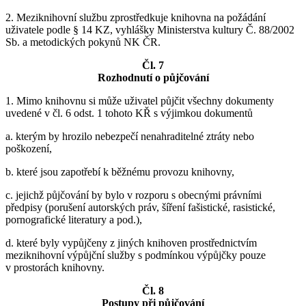
2. Meziknihovní službu zprostředkuje knihovna na požádání
uživatele podle § 14 KZ, vyhlášky Ministerstva kultury Č. 88/2002
Sb. a metodických pokynů NK ČR.
Čl. 7
Rozhodnutí o půjčování
1. Mimo knihovnu si může uživatel půjčit všechny dokumenty
uvedené v čl. 6 odst. 1 tohoto KŘ s výjimkou dokumentů
a. kterým by hrozilo nebezpečí nenahraditelné ztráty nebo
poškození,
b. které jsou zapotřebí k běžnému provozu knihovny,
c. jejichž půjčování by bylo v rozporu s obecnými právními
předpisy (porušení autorských práv, šíření fašistické, rasistické,
pornografické literatury a pod.),
d. které byly vypůjčeny z jiných knihoven prostřednictvím
meziknihovní výpůjční služby s podmínkou výpůjčky pouze
v prostorách knihovny.
Čl. 8
Postupy při půjčování