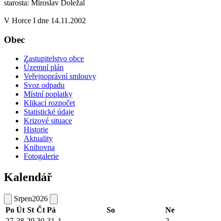
starosta: Miroslav Doležal
V Horce I dne 14.11.2002
Obec
Zastupitelstvo obce
Územní plán
Veřejnoprávní smlouvy
Svoz odpadu
Místní poplatky
Klikací rozpočet
Statistické údaje
Krizové situace
Historie
Aktuality
Knihovna
Fotogalerie
Kalendář
Srpen
2026
Po
Út
St
Čt
Pá
So
Ne
27
28
29
30
31
1
2