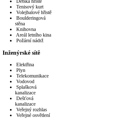
Dětská hřiště
Tenisový kurt
Volejbalové hřistě
Boulderingová
stěna
Knihovna
Areál letního kina
Požární nádrž
Inženýrské sítě
Elektřina
Plyn
Telekomunikace
Vodovod
Splašková
kanalizace
Dešťová
kanalizace
Veřejný rozhlas
Veřejné osvětlení