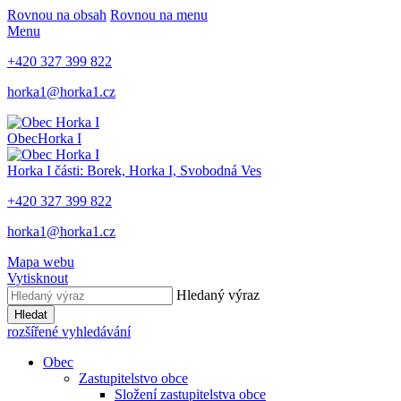
Rovnou na obsah
Rovnou na menu
Menu
+420 327 399 822
horka1@horka1.cz
Obec
Horka I
Horka I
části: Borek, Horka I, Svobodná Ves
+420 327 399 822
horka1@horka1.cz
Mapa webu
Vytisknout
Hledaný výraz
Hledat
rozšířené vyhledávání
Obec
Zastupitelstvo obce
Složení zastupitelstva obce