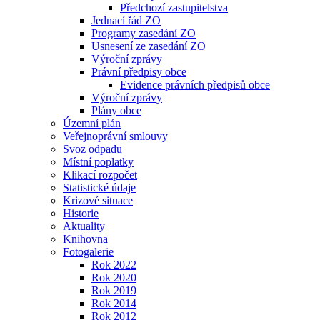
Předchozí zastupitelstva
Jednací řád ZO
Programy zasedání ZO
Usnesení ze zasedání ZO
Výroční zprávy
Právní předpisy obce
Evidence právních předpisů obce
Výroční zprávy
Plány obce
Územní plán
Veřejnoprávní smlouvy
Svoz odpadu
Místní poplatky
Klikací rozpočet
Statistické údaje
Krizové situace
Historie
Aktuality
Knihovna
Fotogalerie
Rok 2022
Rok 2020
Rok 2019
Rok 2014
Rok 2012